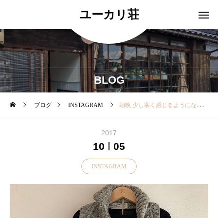
ユーカリ荘
BLOG
ブログ
INSTAGRAM
朝晩 少し寒く感じるようになって暖かいお洋服が恋しくなる季節◎・Athena Designs（アテナデザイン）のベスト 入荷しました♪・アテナデザインはアイルランドの老舗 ハンドニットブランドです。アテナデザインのニットは、永久ライセンスを持つ 熟練のニッターにより、 ひとつひとつ丁寧に 編みあげられるニットです。良質のウールから生み出されるアイテムのその温もりは、ハンドメイドならではの素朴な優しさをも感じられます。ニッター（編み手）の名前が記されているのも 魅力のひとつです︎・末永く寄り添えるお洋服になりそうです♡・その他ウール素材のお洋服やコートも入荷しております♬・#ユーカリ荘#島根#松江#古民家#セレクトショップ#雑貨#雑貨屋#ニット#AthenaDesigns#アテナデザイン#ベスト#手編み
2017
10
05
INSTAGRAM