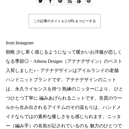
はアイルランドの老舗 ハンドニットブランドで
す。アテナデザインのニットは、永久ライセンス
を持つ 熟練のニッターにより、 ひとつひとつ丁寧
この記事のタイトルとURLをコピーする
に 編みあげられるニットです。良質のウールから
生み出されるアイテムのその温もりは、ハンドメ
イドならではの素朴な優しさをも感じられます。
from Instagram
ニッター（編み手）の名前が記されているのも 魅
朝晩 少し寒く感じるようになって暖かいお洋服が恋しく
力のひとつです︎・末永く寄り添えるお洋服になり
なる季節◎・Athena Designs（アテナデザイン）のベスト
そうです♡・その他ウール素材のお洋服やコート
入荷しました♪・アテナデザインはアイルランドの老舗
も入荷しております♬・#ユーカリ荘#島根#松江#
ハンドニットブランドです。アテナデザインのニット
古民家#セレクトショップ#雑貨#雑貨屋#ニット
#AthenaDesigns#アテナデザイン#ベスト#手編み
は、永久ライセンスを持つ 熟練のニッターにより、 ひと
つひとつ丁寧に 編みあげられるニットです。良質のウー
ルから生み出されるアイテムのその温もりは、ハンドメ
イドならではの素朴な優しさをも感じられます。ニッタ
ー（編み手）の名前が記されているのも 魅力のひとつで