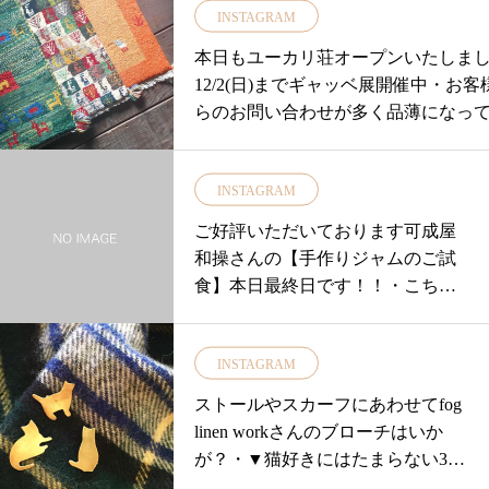
INSTAGRAM
本日もユーカリ荘オープンいたしま
12/2(日)までギャッベ展開催中・お客
らのお問い合わせが多く品薄になっ
ましたギャッベ「40×40」と「60×40
どうにかお願いし追加することがで
INSTAGRAM
た！・その中の一部をご紹介いたし
▼本日のギャッベ展▼「60×40のギャ
ご好評いただいております︎可成屋
ベ」・玄関にいかが？・ほっこりと
和操︎さんの【手作りジャムのご試
かみのある空間に。。。。。ひとつ 
食】本日最終日です！！・こちら
つが一点物ひとつ ひとつに願いが込
のジャムは素材そのものの美味し
れています・こころもほっこり♪あた
さを大切に安心して召し上がれる
い・・店頭でチェックしてみてくだ
INSTAGRAM
ように果物や野菜・砂糖・天然レ
ご来店 お待ちしております
モン汁のみで 炊き上げられていま
ストールやスカーフにあわせてfog
♡………………………………………
す・今回はオススメの5種類をご試
linen workさんのブローチはいか
商品のお問い合わせ.お取り置きは11:0
食いただけます！！・︎大内山牛乳
が？・▼猫好きにはたまらない3種
8:000852337448ユーカリ荘まで直接
ミルク三重県大内山のミルクジャ
類の猫ブローチ▼シンプルに楕円