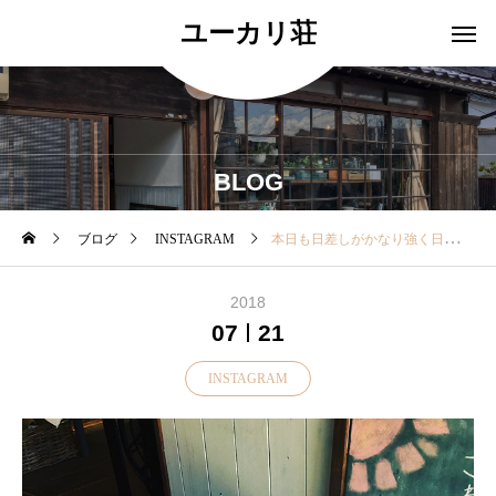
ユーカリ荘
BLOG
ブログ
INSTAGRAM
本日も日差しがかなり強く日焼け対策をしなくてはと思っているお客様が多いのでは？.カバンに1本♪折りたたみの日傘はいかが？….. ….. ….. ….. ….. ……◎シュールメールは天然素材の風合いや上質な素材感が魅力の日傘.単なる道具としての傘ではなく愛着がわいて生涯大切にしていただけるようにと東京の下町の熟練した職人さんたちの手で一本一本丁寧に作られています….お出かけの際はお気に入りの1本をバッグに入れて日焼け対策を♡….. ….. ….. ….. ….. …..#島根#松江#ユーカリ荘#ライフスタイルショップ#セレクトショップ#雑貨#雑貨屋#折りたたみ傘#シュールメール#日傘#日焼け#UVケア….. ….. ….. ….. ….. …..
2018
07
21
INSTAGRAM