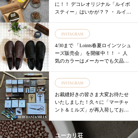
に！！ デコレオリジナル「ルイボ
スティー」はいかが？？ ・ ルイボ
スティー 10
INSTAGRAM
4/30まで 「Loints春夏ロインツシュ
ーズ販売会」 を開催中！！ ・ 人
気のカラーはメーカーでも欠品が
でてきてお
INSTAGRAM
お裁縫好きの皆さま大変お待たせ
いたしました！久々に「マーチャ
ント＆ミルズ」が再入荷しており
ます・・ロンドンの南東部イース
ト•サセックス州にある中世の風情
が残る小さな田舎町 "Rye(ライ)"
ユーカリ荘