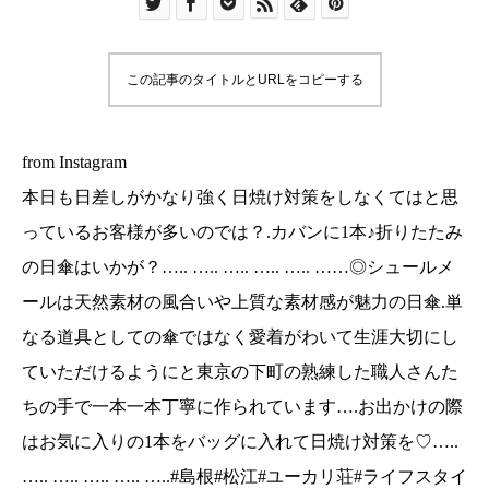
….. ……◎シュールメールは天然素材の風合いや
上質な素材感が魅力の日傘.単なる道具としての傘
ではなく愛着がわいて生涯大切にしていただける
この記事のタイトルとURLをコピーする
ようにと東京の下町の熟練した職人さんたちの手
で一本一本丁寧に作られています….お出かけの際
はお気に入りの1本をバッグに入れて日焼け対策を
from Instagram
♡….. ….. ….. ….. ….. …..#島根#松江#ユーカリ荘
本日も日差しがかなり強く日焼け対策をしなくてはと思
#ライフスタイルショップ#セレクトショップ#雑貨
っているお客様が多いのでは？.カバンに1本♪折りたたみ
#雑貨屋#折りたたみ傘#シュールメール#日傘#日
の日傘はいかが？….. ….. ….. ….. ….. ……◎シュールメ
焼け#UVケア….. ….. ….. ….. ….. …..
ールは天然素材の風合いや上質な素材感が魅力の日傘.単
なる道具としての傘ではなく愛着がわいて生涯大切にし
ていただけるようにと東京の下町の熟練した職人さんた
ちの手で一本一本丁寧に作られています….お出かけの際
はお気に入りの1本をバッグに入れて日焼け対策を♡…..
….. ….. ….. ….. …..#島根#松江#ユーカリ荘#ライフスタイ