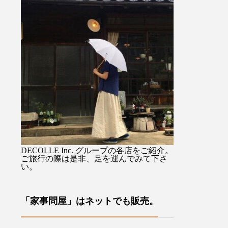
) 』を
馴染み持ちやすすく持ち手の
るジャケットで
思いか
先端のタッセル付ストラップ
を選ばない着丈
、イギ
に手を通せば両手が使えて便
スカートでも。
裁縫小
利ですよ♡・・ぜひお気に入
りながらも硬さ
ます・
りを1本をみつけてください
心地のデラヴェ
あるロ
ね母の日のギフトラッピング
肉感をを拾わな
ドによ
も承っております♡・・「傳
い生地の厚み製
、今ま
tutaeeツタエノヒガサ」日傘
風合いよく仕上
わい
は様々な工程に熟練した職人
す・ぜひ店頭で
ールで
さん達の技術、手作業を要
みてくださいね
案をユ
し、日本国内でしかできない
ージュ、ブラッ
ださ
魅力を現代だからこそ意匠と
その他にも今週
DECOLLE Inc. グループの各店をご紹介。
な裁縫
掛け合わせ、それを使う人の
イテムが多数入
ご旅行の際は是非、足を運んでみて下さ
い。
や針
日々の彩りとなり、使い込む
す！・#ユーカリ荘
ており
ほどに良さが現れていくそん
#島根#松江#山
方への
なものを生み出していこうと
レクトショップ
「家事問屋」はネットでも販売。
す♪本
考えています・・・営業時間
イルショップ#
来店を
10:00〜18:00店休日 年末年
アパレル#服#styl