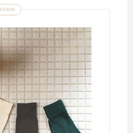
STAGRAM
昨日、今日と松江は肌寒くな
お裁縫好きの皆さま大
りましたね今年は気温のアッ
たせいたしました！久
プダウンがある春また、すこ
「マーチャント＆ミル
し先の梅雨の気温感対策にも
再入荷しております・
羽織物があると便利ですよ
ドンの南東部イースト
ね・style +confort「テーラー
ックス州にある中世の
ドジャケット」をご紹介いた
残る小さな田舎町 "Rye
します・こちらは程よくゆと
イ)" に拠点を置くキ
りのあるサイズ感小さめのテ
ン・デンハムによるブ
ーラード襟でかしこまらずに
『マーチャント＆ミル
気負いなく羽織っていただけ
ランスの伝統的な 『 cou