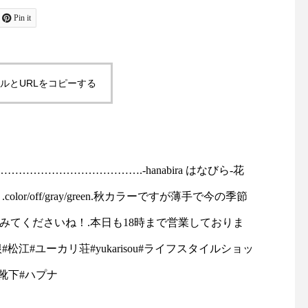
ャケットコーデ#ジャケット#
お待ちしております！
tayutau#ブラウス#コーディ
島根#松江#ユーカリ荘#y
/green.秋カラーですが薄手で今の季
Pin it
ネート#春コーデ#島根旅#島
isou#セレクトショッ
ます♡.ぜひ手にとってみて
根旅行
フスタイルショップ#雑
雑貨#雑貨屋#マーチャ
時まで営業しておりま
ルとURLをコピーする
ズ#merchantmills#裁
物#ギフト#︎#ハサミ#針
…………………#島根#松江#
旅#島根旅行
u#ライフスタイルショップ#セレ
hapuna&co#靴下#ハプナ
………………………….-hanabira はなびら-花
/off/gray/green.秋カラーですが薄手で今の季節
みてくださいね！.本日も18時まで営業しておりま
江#ユーカリ荘#yukarisou#ライフスタイルショッ
#靴下#ハプナ