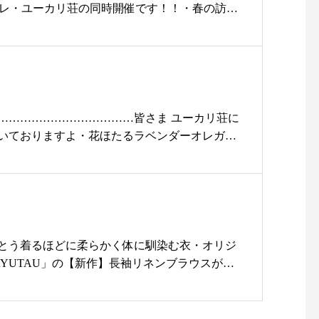
よりデコレ・ユーカリ荘の同時開催です！！・春の訪れ
の日差しも意外と強いので今から対策をオスス
た感じがしないのでストレスフリー♪それが神
ture ha. ・リボン以外にもベルトタイプやラ
を豊富に取り揃えました・
……………………今年のユーカリ荘限定カラー
…………………………………………・「ユーカ
………………………………皆さま ユーカリ荘に
」それぞれのセレクトをお愉しみください♡・ユ
いておりますよ・花ほたるラベンダーオレガノ
時よりオープンいたします♡・#ユーカリ荘#yu
クのすずらんすみれ バラ など・ぜひ店頭で
#松江#古民家#セレクトショップ#ライフスタイルシ
い・本日も18時まで皆様のご来店お待ちしてお
#matureha#春の帽子#ボックスハット#島根旅#
………………………………………………………
le_apparel @decolle_matsue
ユーカリ荘#yukarisou#古民家#ライフスタイル
ョップ#雑貨#雑貨屋#春#spring#お庭にグリ
ほたる#マーガレット#ラベンダー#バラ#オレガ
とう着るほどに柔らかく体に馴染む衣・オリジ
行#島根観光#旅#旅行#松江旅行#松江観光
AYUTAU」の【新作】長袖リネンブラウスが入
・本日みたいなちょっと気温が下がった日
策に。。。・そしてリネンなのでじめじめな梅
。。。。1枚あると便利なこちらの「バンドカ