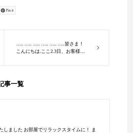
Pin it
….. ….. ….. ….. ….. …..皆さま！
こんにちは.ここ2.3日、お客様か
らの『日傘』のお問い合わせやご
来店が増えています!.皆様は日傘
の準備はおすみですか？.天然素
材の風合いや上質な素材感が魅力
記事一覧
の『シュールメールの日傘』.生
涯大切にしていただけるようにと
東京の下町の熟練した職人さんた
ちの手で一本一本丁寧に作られて
います..熱の伝わるスピードが遅
く外部に熱を発散する特性がある
たしました お部屋でリラックスタイムに！ ま
リネンの傘生地♪.ご購入されたお