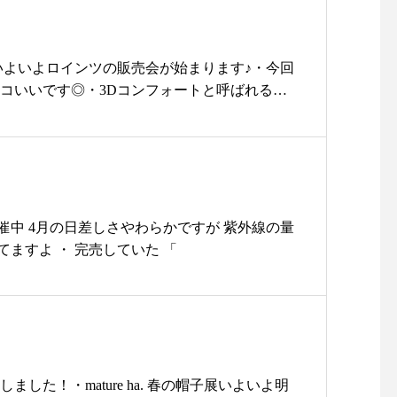
す………………………………#島
り置き 発送等ご希望のお客様はカラーをご確認
してくれる便利な一足ですぜひ店頭で優しい履
根#松江#ユーカリ荘#ライフスタ
00 0852337448ユーカリ荘までお気軽にご連絡くだ
olorkinari/gray/black・34…22.5㎝36…2
イルショップ#セレクトショップ#
 ….. ….. ….. ….. ….. ….. …..#島根#松江#ユーカ
.5㎝の3サイズ展開です・ぜひ店頭でお試しください
明日からいよいよロインツの販売会が始まります♪・今回
雑貨#雑貨屋#シュールメール#日
ou#ライフスタイルショップ#セレクトショップ#雑貨
で営業中・・
ッコいいです◎・3Dコンフォートと呼ばれる底
傘#日焼け#UVケア#多肉教室
#日焼け#UVケア#夏#春#CINQ#ギフト#プレ
……………………………………………………こ
っているデザインで 足にかかる負担を軽減させて
旅#島根旅行#旅行#旅
は当店オンラインショップよりご購入いただけ
で 長時間歩かれても疲れ知らず。・足馴染みも
tore.haus.ne.jp/・@haus_netstore 皆様のご利用をおま
れるので軽やかな履き心地はお墨付き♡・外反
尚、お客様ご都合によりますサイズ交換、返品
出張などたくさん歩かれる方には特にオススメ
ご了承くださいませ。
のプレゼントにも嬉しいです！・今月末でユー
…………………………………………………#島
念に今回も前回と同様【冷えとりシルク五本指
催中 4月の日差しさやわらかですが 紫外線の量
#yukarisou#ライフスタイルショップ#セレク
でプレゼントさせていただきます。・冷えとり
ますよ ・ 完売していた 「
雑貨屋#アパレル#洋服#コーデ#夏#夏コーデ#fas
リピーターの方もこの機会に是非 お立ち寄りく
#エヴァムエヴァ#スニーカー#シューズ#madeinjapan#
ユーカリ荘#セレクトショップ#ライフスタイル
根旅行
#雑貨#雑貨屋#ロインツ#Loint's#靴#販売会
ました！・︎mature ha. 春の帽子展︎いよいよ明