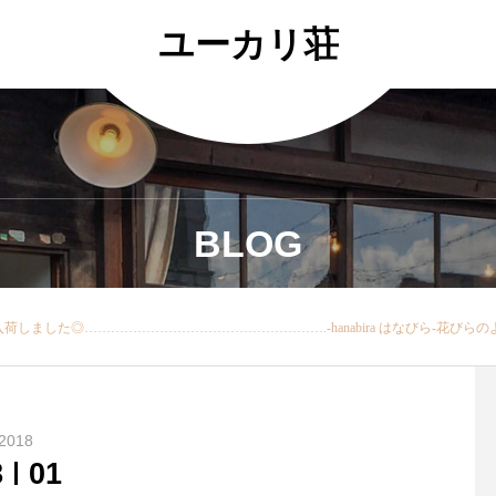
ユーカリ荘
BLOG
……….-hanabira はなびら-花びらのように繊細で軽めに仕上げた靴下♪です！.color/off/gray/green.秋カラーですが薄手で今の季節からすぐ履いていただけます♡.ぜひ手にとってみてくださいね！.本日も18時まで営業しており
2018
8
01