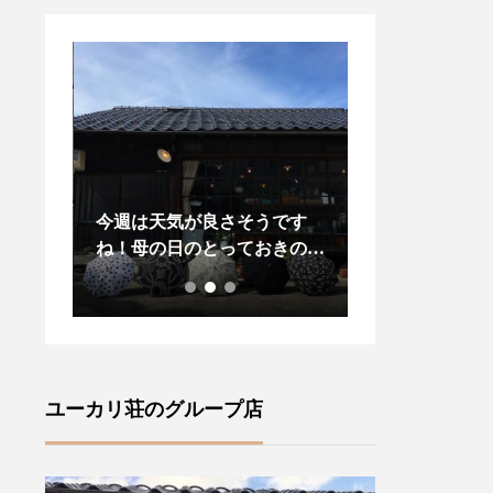
変お待
今週は天気が良さそうです
昨日、今日と松
々に
ね！母の日のとっておきの贈
りましたね今年
ズ」が
り物に！また、晴れの日に気
プダウンがある
・ロン
分が上がる傳tutaeeツタエノ
し先の梅雨の気
•サセ
ヒガサをご紹介いたします・
羽織物があると
風情が
【柄】左から藍玉オナワ黒白
ね・style +co
(ラ
菊無地黒flower2 ・裏表に全
ドジャケット」
ャロリ
く同じ柄を施す事ができ傘を
します・こちら
ユーカリ荘のグループ店
ランド
さした内側からも楽しむこと
りのあるサイズ
ズ』フ
ができます ♪・ステッキを思
ーラード襟でか
ture
わせる竹の持ち手は手によく
気負いなく羽織