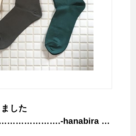
るジャケットです。・ボトム
(クチュール：仕立て服
を選ばない着丈はパンツでも
現代にも広めたいとの
スカートでも。ハリコシがあ
ら、パターンの製作や
りながらも硬さの無い軽い着
リス製品を中心とした
心地のデラヴェジャージーで
物の仕入れを行ってい
肉感をを拾わないちょうど良
写真家、ライターでも
い生地の厚み製品洗いをして
ーデリック・フィール
風合いよく仕上げてありま
るグラフィックと共に
す・ぜひ店頭でチェックして
での裁縫における「か
みてくださいね！カラー/ベ
い」とは一味違う、ク
ージュ、ブラックの2色・・
伝統的なスタイルの提
その他にも今週も春の新作ア
ーカリ荘でお楽しみく
イテムが多数入荷しておりま
い！・持ち運びに便利
す！・#ユーカリ荘#yukariso
キットをはじめ︎はさみ
しました
#島根#松江#山陰#古民家#セ
🪡、ピンなど再入荷し
レクトショップ#ライフスタ
ます！・お裁縫好きな
………….-hanabira は
イルショップ#雑貨#雑貨屋#
贈り物にもおススメで
アパレル#服#styleconfort#ジ
日も18時まで皆様のご
細で軽めに仕上げた靴下♪で