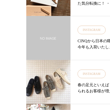
た気分転換に！ ・ 「
ツタエノヒガサ ♪.これからの季節
浴衣にもぴったり♪合いますよ.こ
えだ柄カラーはネイビーと水色の
2色です….. ….. ….. ….. ….. …..#
INSTAGRAM
島根#松江#ユーカリ荘#yukarisou#
ライフスタイルショップ#セレク
CINQから日本
トショップ#雑貨#雑貨屋#ツタエ
今年も入荷いたし
ノヒガサ#日傘#日焼け#UVケア#
トンで日傘にも雨
夏#空によく映える….. ….. …..
はクラシックな雰
….. ….. …..
ているので安心し
な雨の多い季節に重宝
INSTAGRAM
とgreyの2色です
の長さ 665 m
春の足元といえば
鉄、ゴム、樹脂金額 
られるお客様が増
つことなっている
備をしておきませ
追加しても直ぐに
き心地の良い「ev
ってみてくださいね！…… …
ー」・ソウルが柔