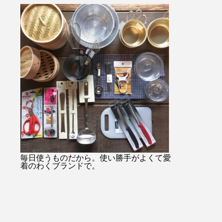
・・#
始のみお問い合わせ08523374
ャケットコーデ
ukar
48・
tayutau#ブ
プ#ライ
…………………………………………………………
ネート#春コー
貨店#
日傘は当店オンラインショッ
根旅行
ンミル
プでもご購入できます！！ht
縫#贈り
tps://net-store.haus.ne.jp/右上
#島根
の検索で日傘とご入力くださ
い。・または@haus_netstore
のアカウントURLからアク
セスできます！！皆様のご利
用をおまちしておりま
す………………………………………………………
#ユーカリ荘#yukarisou#セレ
クトショップ#ライフスタイ
毎日使うものだから。使い勝手がよくて愛
着のわくブランドで。
ルショップ#松江#島根#北堀#
雑貨#雑貨屋#古民家#アパレ
ル#傳#ツタエノヒガサ#日傘#
ギフト#プレゼント#母の日の
贈り物#白菊#オナワ#黒玉#ド