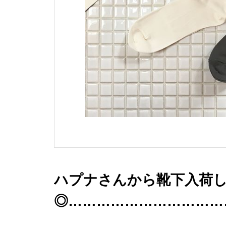
ハプナさんから靴下入荷
◎……………………………………
なびら-花びらのように繊