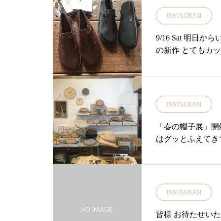
問い合わせ お取
を通してして活躍
INSTAGRAM
の上11:00〜18:
き心地をお試しください・c
さい！….. ….. …..
3.5㎝38…24
9/16 Sat 
リ荘#yukaris
ね本日も18時ま
の新作 とてもカ
#雑貨屋#晴雨兼用傘
……………………
が360度丸くな
ゼント#人気#島根
ちらのスニーカー
くれます。・なの
ますhttps://net-s
良く包み込んでく
ちしております・
母趾の方や旅行や
INSTAGRAM
は致しかねます。
です♪・敬老の日
……………………
カリ荘8周年の記
「春の帽子展」開
根#松江#ユーカリ荘
靴下】を数量限定
はグッとふえてきて
トショップ#雑貨#
靴下初心者の方も
hion#evameva
ださいませ。・#
日本製#島根旅#島
ショップ#松江#島根
INSTAGRAM
皆様 お待たせいたし