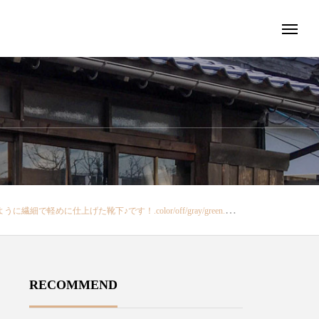
ます………………………………………………#島根#松江#ユーカリ荘#yukarisou#ライフスタイルショップ#セレクトショップ#雑貨#雑貨屋#hapuna&co#靴下#ハプナ
RECOMMEND