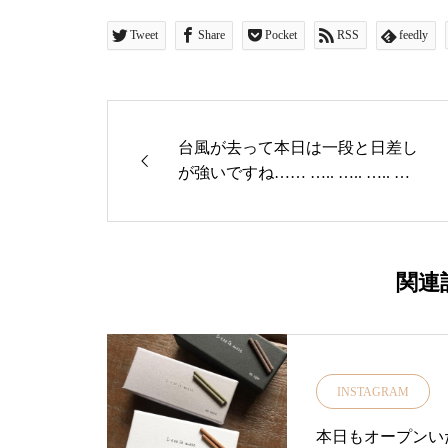
Tweet
Share
Pocket
RSS
feedly
台風が去って本日は一段と日差し
が強いですね…… ….. ….. ….. …..
…..ツタエノヒガサ はいかが？.静
岡県浜松の伝統染色法「注染(ち
ゅうせん)」と東京下町の傘職人
による日傘レーベル.注染により
関連
染められた生地は裏表に全く同じ
柄を施す事ができ傘をさした内側
からも楽しむことができます ♪.ス
テッキを思わせる竹の持ち手は手
INSTAGRAM
によく馴染み持ちやすいとお客様
からもご好評いただいてます…女
本日もオープンい
性だけでなく男性にも人気がある