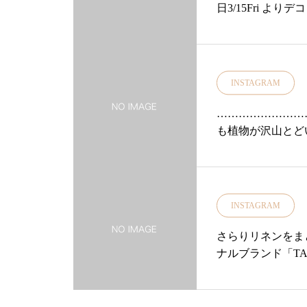
日3/15Fri 
を感じるこの頃春
メします・かぶっ
戸の帽子ブランドma
イン入りなど種類
INSTAGRAM
……………………
はオリーブです！
……………………
リ荘」「 デコレ
も植物が沢山とど
ーカリ荘明日も11
マーガレットピン
karisou#島根
おたのしみくださ
ョップ#雑貨#雑貨屋
ります♡・・……
島根旅行#旅#旅行@decol
#島根#松江#北堀#
INSTAGRAM
ショップ#セレクトシ
ーン#スズラン#花
さらりリネンをま
ノ#スミレ#島根旅
ナルブランド「T
荷したしました！
に。。また冷房対
雨もあつーい夏も