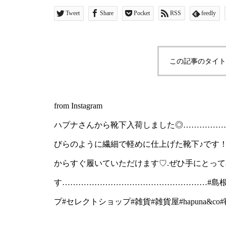
す！.color/off/gray
Tweet
Share
Pocket
RSS
feedly
節からすぐ履いていただけ
くださいね！.本日も18
この記事のタイト
す……………………………
ユーカリ荘#yukariso
from Instagram
クトショップ#雑貨#雑貨屋#
ハプナさんから靴下入荷しました◎……………………
びらのように繊細で軽めに仕上げた靴下♪です！.color
からすぐ履いていただけます♡.ぜひ手にとって
す………………………………………………#島根#松
プ#セレクトショップ#雑貨#雑貨屋#hapuna&co