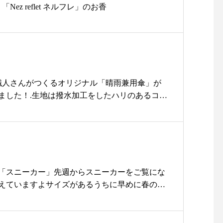
Nez reflet ネルフレ」のお香
客様から体感温度がだいぶ違うよ
ーやっぱり日傘ってすごいねとご
好評いただいております.日傘で
今年の夏を涼しく過ごしましょ
う！.多数が1点ものですぜひお早
めにご来店くださいませ..
の職人さんがつくるオリジナル「晴雨兼用傘」が
……………………………………◆
ました！.生地は撥水加工をしたハリのあるコッ
ユーカリ荘よりお知らせ◆ただ今
傘にもなります.竹の持ち手や樫をつかった木軸
『多肉教室』にご参加されるお客
囲気ですが構造はしっかりとした骨組みを使っ
様を募集しております！各回4組
てお使いいただけます！.日差しの強い季節や急
です詳しくは5枚目の画像をご覧
するシンプルな手作り傘です♪.colorはblack
ください.親子参加となっており
.広げたときの直径 830 mm石突きから持ち手まで
ますがご友人同士の参加もお待ち
m重量 約345ｇ生地：綿骨組み：竹、樫、スチール、
「スニーカー」先週からスニーカーをご覧にな
しております♡.お問い合わせ、
¥10,000+税.持ち手のサイズや雰囲気が1点ず
えていますよサイズがあるうちに早めに春の準
ご予約は10:00〜18:000852-33-7448
ところも愛着がわきますね・昨年とても人気で
んか？・国内の熟練した手作業で作られた、履
ユーカリ荘まで！皆さまのご参加
完売になったこちらの傘ぜひ、店頭でお手にと
am evaオリジナルギャンバス地のスニーカ
おまちしておりま
.. ….. ….. ….. ….. ….. ….. ….. …..お
らかく丈夫でシャープなシルエットが特徴1年