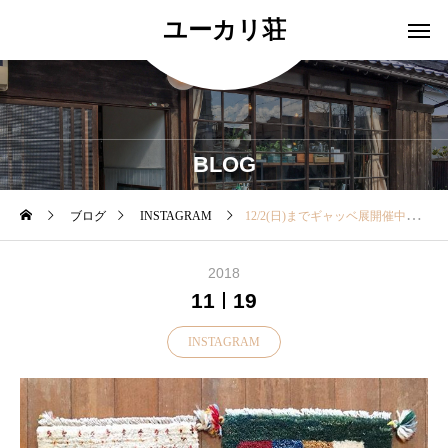
ユーカリ荘
BLOG
ブログ
INSTAGRAM
12/2(日)までギャッベ展開催中▼本日のギャッベ展▼・「40㎝×40㎝のギャッベ」木の椅子や車の座席に１つあるだけで温かみのある空間になりますよ♪♪・また 何年も使い込むことで表情豊かに変化していくのも楽しみですひとつ ひとつが一点物◎………………………………………ノベルティの「だるまおみくじ」は残り僅かとなりました！………………………………………ぜひお早めにお気に入りの1点を見つけにユーカリ荘へ遊びにいらしてくださいね！！・ご来店 お待ちしております♡・#ユーカリ荘#yukarisou#ライフスタイルショップ#セレクトショップ#松江#島根#丁寧な仕事#ギャッベ#ギャッベ展#インテリア#手織絨毯#絨毯#手織#一点物#インテリア#旅行#島根旅#旅
2018
11
19
INSTAGRAM