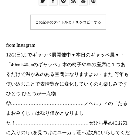
よ♪♪・また 何年も使い込むことで表情豊かに変化
していくのも楽しみですひとつ ひとつが一点物
◎………………………………………ノベルティの
この記事のタイトルとURLをコピーする
「だるまおみくじ」は残り僅かとなりまし
た！………………………………………ぜひお早め
にお気に入りの1点を見つけにユーカリ荘へ遊びに
from Instagram
いらしてくださいね！！・ご来店 お待ちしており
12/2(日)までギャッベ展開催中▼本日のギャッベ展▼・
ます♡・#ユーカリ荘#yukarisou#ライフスタイル
「40㎝×40㎝のギャッベ」木の椅子や車の座席に１つあ
ショップ#セレクトショップ#松江#島根#丁寧な仕
るだけで温かみのある空間になりますよ♪♪・また 何年も
事#ギャッベ#ギャッベ展#インテリア#手織絨毯#
使い込むことで表情豊かに変化していくのも楽しみです
絨毯#手織#一点物#インテリア#旅行#島根旅#旅
ひとつ ひとつが一点物
◎………………………………………ノベルティの「だる
まおみくじ」は残り僅かとなりまし
た！………………………………………ぜひお早めにお気
に入りの1点を見つけにユーカリ荘へ遊びにいらしてくだ