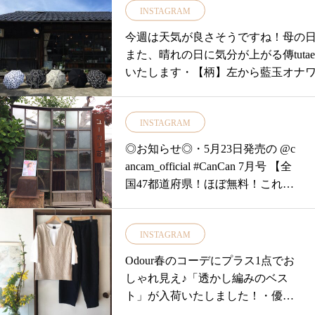
INSTAGRAM
今週は天気が良さそうですね！母の
また、晴れの日に気分が上がる傳tuta
いたします・【柄】左から藍玉オナワ黒白
表に全く同じ柄を施す事ができ傘を
ができます ♪・ステッキを思わせる
INSTAGRAM
持ちやすすく持ち手の先端のタッセ
両手が使えて便利ですよ♡・・ぜひお
◎お知らせ◎・5月23日発売の @c
くださいね母の日のギフトラッピン
ancam_official #CanCan 7月号 【全
「傳tutaeeツタエノヒガサ」日傘は
国47都道府県！ほぼ無料！これさ
ん達の技術、手作業を要し、日本国
れあれば 即 かわいい写真に♡#フ
だからこそ意匠と掛け合わせ、それ
ォトジェニックな壁&建物集めま
り、使い込むほどに良さが現れてい
INSTAGRAM
した！ 】の コーナーにユーカリ荘
こうと考えています・・・営業時間10:0
のレトロな格子ガラスの扉の看板
Odour春のコーデにプラス1点でお
始のみお問い合わせ0852337448・
が掲載されました♪・興味のある方
しゃれ見え♪「透かし編みのベス
…………………………………………
は是非 ご覧くださいませ♡・@zu
ト」が入荷いたしました！・優し
当店オンラインショップでもご購入できます！！ht
kka0203 さんありがとうございま
いカラーで春コーデにぴったり♪今