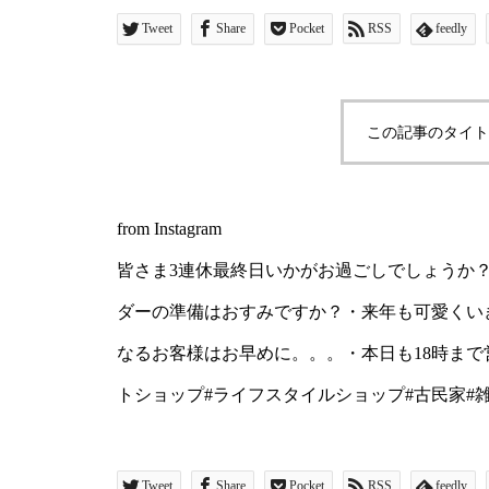
僅かのものもございます
Tweet
Share
Pocket
RSS
feedly
に。。。・本日も18時まで
カリ荘#yukarisou#
この記事のタイト
ショップ#古民家#雑貨#雑貨
from Instagram
皆さま3連休最終日いかがお過ごしでしょうか
ダーの準備はおすみですか？・来年も可愛くい
なるお客様はお早めに。。。・本日も18時まで営業中
トショップ#ライフスタイルショップ#古民家#雑貨
Tweet
Share
Pocket
RSS
feedly