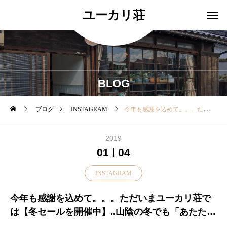
ユーカリ荘
BLOG
ブログ
INSTAGRAM
今年も感謝を込めて。。。ただいまユーカリ荘では【冬セールを開催中】..山陰の冬でも「あたたかく」過ごせるアイテムや春に向けてのアイテムをSALE価格にてお買い求めいただけます・殆どの商品が1点ものですのでお早めにお越しくださいませ！.▼一部、SALE除外品がございます▼ご了承くださいませ！..本日は18時まで営業中明日も11:00より皆さまのご来店おまちしております♡.#松江#島根#ユーカリ荘#yukarisou#古民家#セレクトショップ#ライフスタイルショップ#雑貨#雑貨屋#ウィンターセール#sale#セール#SALE#2019#お買い得#島根旅#島根旅行#旅
2019
01
04
INSTAGRAM
今年も感謝を込めて。。。ただいまユーカリ荘で
は【冬セールを開催中】..山陰の冬でも「あたたか
く」過ごせるアイテムや春に向けてのアイテムを