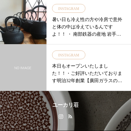
なたにもお届けしたく。。。。・
INSTAGRAM
今回も気持ちを込めて前回フィン
ランドで買付したお店よりオーナ
暑い日も冷え性の方や冷房で意外
ーがセレクト&直輸入しまし
と体の中は冷えているんです
た！！・・▼Gardeniaコーヒーカ
よ！！ ・ 南部鉄器の産地 岩手県
ップ&ソーサー・草花をモチーフ
の水沢にて鉄瓶
とすることを得意としたエステ
リ・トムラによるものGardeniaと
INSTAGRAM
は「クチナシ 」の事で八重の花や
本日もオープンいたしまし
通常の花など3種類の花が側面に描
た！！・ご好評いただいておりま
かれその周りにも所狭しと花が並
す明治32年創業【廣田ガラスの硝
んでいます・1973〜1974の短い製
子展】の「復刻タンブラー」が残
造期間特にblueは希少カラーで
りわずかとなりました！・昭和初
す！！・・・＊・・＊・・＊・・
期に盛んに製造されたタンブラー
＊・・＊・・＊・・＊・・＊・・
ユーカリ荘
を当時と同じハンドプレス製法で
＊【ARABIAについて】ARABIA
復刻しました！・厚手でずっしり
アイテムは店頭にはでておりませ
と立体感のある造形が印象的昭和
んオンラインショップの取り扱い