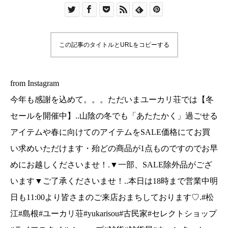
SALE価格にてお買い求めいただけます・殆どの商
品が1点ものですのでお早めにお越しくださいま
せ！.▼一部、SALE除外品がございます▼ご了承
この記事のタイトルとURLをコピーする
くださいませ！..本日は18時まで営業中明日も
11:00より皆さまのご来店おまちしております♡.#
松江#島根#ユーカリ荘#yukarisou#古民家#セレク
from Instagram
トショップ#ライフスタイルショップ#雑貨#雑貨屋
今年も感謝を込めて。。。ただいまユーカリ荘では【冬
#ウィンターセール#sale#セール#SALE#2019#お
セールを開催中】..山陰の冬でも「あたたかく」過ごせる
買い得#島根旅#島根旅行#旅
アイテムや春に向けてのアイテムをSALE価格にてお買
い求めいただけます・殆どの商品が1点ものですのでお早
めにお越しくださいませ！.▼一部、SALE除外品がござ
います▼ご了承くださいませ！..本日は18時まで営業中明
日も11:00より皆さまのご来店おまちしております♡.#松
江#島根#ユーカリ荘#yukarisou#古民家#セレクトショップ