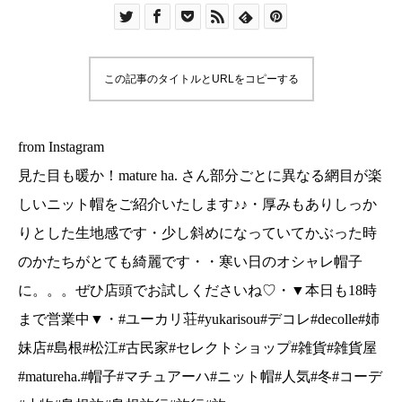
なっていてかぶった時のかたちがとても綺麗で
す・・寒い日のオシャレ帽子に。。。ぜひ店頭で
お試しくださいね♡・▼本日も18時まで営業中
この記事のタイトルとURLをコピーする
▼・#ユーカリ荘#yukarisou#デコレ#decolle#姉
妹店#島根#松江#古民家#セレクトショップ#雑貨#
雑貨屋#matureha.#帽子#マチュアーハ#ニット帽#
from Instagram
人気#冬#コーデ#小物#島根旅#島根旅行#旅行#旅
見た目も暖か！mature ha. さん部分ごとに異なる網目が楽
しいニット帽をご紹介いたします♪♪・厚みもありしっか
りとした生地感です・少し斜めになっていてかぶった時
のかたちがとても綺麗です・・寒い日のオシャレ帽子
に。。。ぜひ店頭でお試しくださいね♡・▼本日も18時
まで営業中▼・#ユーカリ荘#yukarisou#デコレ#decolle#姉
妹店#島根#松江#古民家#セレクトショップ#雑貨#雑貨屋
#matureha.#帽子#マチュアーハ#ニット帽#人気#冬#コーデ