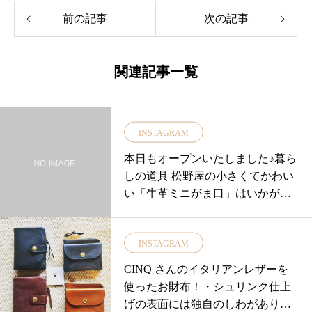
前の記事
次の記事
関連記事一覧
INSTAGRAM
本日もオープンいたしました♪暮ら
しの道具 松野屋の小さくてかわい
い「牛革ミニがま口」はいかが？..
コインや鍵を入れるのにちょうど
良い大きさ◎.やわらかな牛革なの
INSTAGRAM
で使い込むほど風合いが増しま
す！.colorは黄 黒 赤ブルーグレー
CINQ さんのイタリアンレザーを
薄水色と5色取り揃えました.price
使ったお財布！・シュリンク仕上
¥1,500+tax.皆様の推しcolorはござ
げの表面には独自のしわがあり細