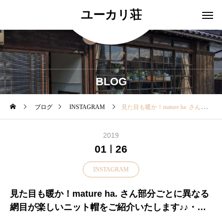
ユーカリ荘
BLOG
ブログ
INSTAGRAM
見た目も暖か！mature ha. さん部分ごとに異なる網目が楽しいニット帽をご紹介いたします♪♪・厚みもありしっかりとした生地感です・少し斜めになっていてかぶった時のかたちがとても綺麗です・・寒い日のオシャレ帽子に。。。ぜひ店頭でお試しくださいね♡・▼本日も18時まで営業中▼・#ユーカリ荘#yukarisou#デコレ#decolle#姉妹店#島根#松江#古民家#セレクトショップ#雑貨#雑貨屋#matureha.#帽子#マチュアーハ#ニット帽#人気#冬#コーデ#小物#島根旅#島根旅行#旅行#旅
2019
01
26
INSTAGRAM
見た目も暖か！mature ha. さん部分ごとに異なる
網目が楽しいニット帽をご紹介いたします♪♪・厚
みもありしっかりとした生地感です・少し斜めに