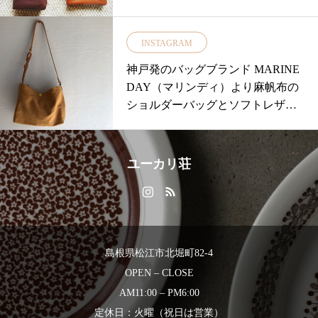
いましたか？.ぜひ店頭でチェック
かいキズが目立たちにくく◎使い
してみてくださいね本日も18時ま
込むほど手に馴染み艶が出ます・
で営業中です.#島根#松江#ユーカ
INSTAGRAM
▼2つ折り▼小さな財布▼長財布の
リ荘#yukarisou#古民家#雑貨#ライ
3種類ご用意しております！・人気
神戸発のバッグブランド MARINE
フスタイルショップ#セレクトショ
で完売しておりました2つ折り財布
DAY（マリンディ）より麻帆布の
ップ#ホワイトデー#ギフト#プレゼ
のブラックも再入荷しておりま
ショルダーバッグとソフトレザー
ント#松野屋#くらしの道具#牛革#
す・数量限定ですのでお早目に
を使ったトートバッグが届きまし
がま口##島根旅行#島根観光#松江
♡・手にしっくりくるこの感
た♪・素材の良さが光るショルダー
旅行#松江観光
じ。。ぜひ店頭でチェックしてみ
バッグ♪麻帆布に牛革のストラップ
ユーカリ荘
てください！・大切な方へのギフ
と真鍮製の金具がアクセント◎・
トにもオススメです・#ユーカリ荘
ソフトレザーのトートバッグはマ
#yukarisou#島根#松江#古民家#セレ
チをたっぷりとってあるので収納
クトショップ#ライフスタイルショ
力のバッチリです♪オールシーズン
ップ#雑貨#雑貨屋#財布#サンク#CI
使えそうなシンプルデザイン♡・
島根県松江市北堀町82-4
NQ#ギフト#プレゼント#長財布#小
どんなお洋服にも合わせやすく使
OPEN – CLOSE
さい財布#2つ折り財布#レザー
いこむごとに風合いが増していく
AM11:00 – PM6:00
のも嬉しいです︎・#ユーカリ荘#ラ
定休日：火曜（祝日は営業）
イフスタイルショップ#セレクトシ