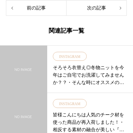
前の記事
次の記事
関連記事一覧
INSTAGRAM
そろそろ衣替え◎冬物ニットを今
年はご自宅でお洗濯してみません
か？？・そんな時にオススメの洗
剤はこちら↓↓・ナチュラルウォッ
シュリキッドウール・シルク用(お
INSTAGRAM
しゃれ着用液体洗剤)・有機栽培の
オリーブ油石鹸をふんだんに使用
皆様こんにちは人気のチーク材を
お洗濯物に油分をしっかり補充し
使った商品が再入荷しました！・
柔らかくしなやかに仕上げます・
相反する素材の融合が美しい『ア