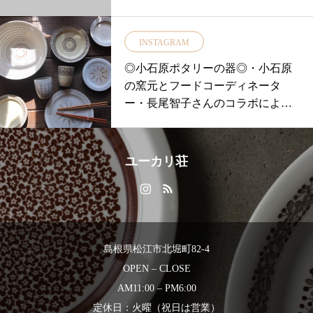
ウールやシルクなどの大切でデリ
イアン取手のついたプレート』・
ケートな衣類のお洗濯にオススメ
リバーシブルで使える『カッティ
◎・ドラム式洗濯機にも。・有機
INSTAGRAM
ングボード』片面は平らに仕上げ
ラベンダーエッセンシャルオイル
もう片面は一つ一つ職人さんが手
◎小石原ポタリーの器◎・小石原
の安らぐ香りです♪・すすぎの際に
作業で彫っています！・・その他
の窯元とフードコーディネータ
ナチュラルランドリーリンスをご
チーク材を使った商品たちが多数
ー・長尾智子さんのコラボによっ
利用いただくとよりふんわりした
入荷しております・ぜひ店頭でチ
てデザインされた新しい民芸の器
風合いをお楽しみいただけま
ェックくまさいね本日も18時まで
です。テーマは【料理を美味しく
す！！・スタッフも今年はクリー
営業中！皆様のご来店をお待ちし
する器】だそうです。・手触りや
ニング代が大幅にダウンして喜ん
ユーカリ荘
ております・#ユーカリ荘#yukariso
ずっしりとした重みにとても温か
でいます◎・本日は18時まで明日
u#島根#松江#北堀#セレクトショッ
みを感じる器です♪パンを１つのせ
も11時よりオープンいたします・#
プ#ライフスタイルショップ#天然
ても映える器…・集めたくなりま
ユーカリ荘#yukarisou#松江#島根 #
木#古木#キッチン用品#プレート#
す♡・・日本製・#ユーカリ荘#セ
ライフスタイルショップ#セレクト
カッティングボード#島根旅#島根
レクトショップ #ライフスタイル
ショップ#sonett#洗剤#おしゃれ着
島根県松江市北堀町82-4
旅行#旅#旅行
ショップ#雑貨#器#食器#島根#松江
用液体洗剤#柔軟仕上げ剤#ギフト#
OPEN – CLOSE
#おうちカフェ#器#うつわ#うつわ
プレゼント#島根旅#旅行#島根旅行
AM11:00 – PM6:00
あそび #器集め#小石原ポタリー
#島根旅#島根旅行#旅
定休日：火曜（祝日は営業）