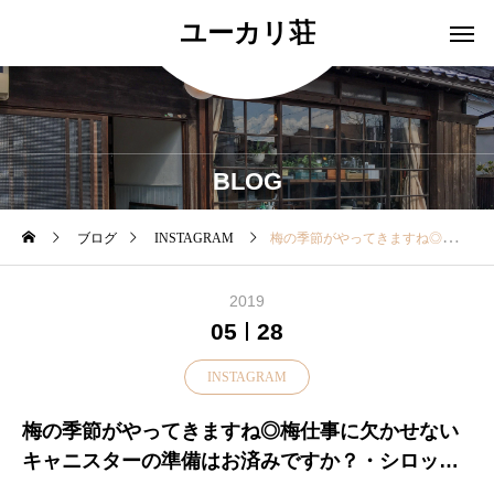
ユーカリ荘
BLOG
ブログ
INSTAGRAM
梅の季節がやってきますね◎梅仕事に欠かせないキャニスターの準備はお済みですか？・シロップ漬けや果実酒など幅広く使ってもらえる保存瓶は何個あっても嬉しいです♪・強力に密閉するガラス製保存容器ボルミオリ・ロッコの『ｆｉｄｏ』は イタリア製・サイズも3サイズご用意しております是非店頭でチェックください・#山陰#島根#松江#ユーカリ荘#yukariso#セレクトショップ#ライフスタイルショップ#雑貨#雑貨屋#器#梅仕事#キッチン用品#ざる#Fido#フィドシャー#島根旅#島根旅行#観光
2019
05
28
INSTAGRAM
梅の季節がやってきますね◎梅仕事に欠かせない
キャニスターの準備はお済みですか？・シロップ
漬けや果実酒など幅広く使ってもらえる保存瓶は