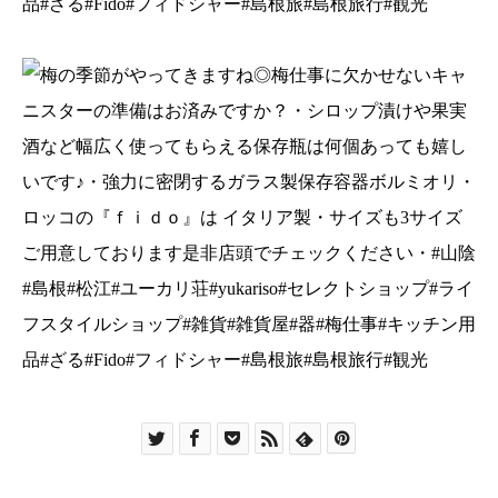
品#ざる#Fido#フィドシャー#島根旅#島根旅行#観光