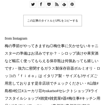
何個あっても嬉しいです♪・強力に密閉するガラス
製保存容器ボルミオリ・ロッコの『ｆｉｄｏ』は
イタリア製・サイズも3サイズご用意しております
この記事のタイトルとURLをコピーする
是非店頭でチェックください・#山陰#島根#松江#
ユーカリ荘#yukariso#セレクトショップ#ライフ
スタイルショップ#雑貨#雑貨屋#器#梅仕事#キッ
from Instagram
チン用品#ざる#Fido#フィドシャー#島根旅#島根
梅の季節がやってきますね◎梅仕事に欠かせないキャニ
旅行#観光
スターの準備はお済みですか？・シロップ漬けや果実酒
など幅広く使ってもらえる保存瓶は何個あっても嬉しい
です♪・強力に密閉するガラス製保存容器ボルミオリ・ロ
ッコの『ｆｉｄｏ』は イタリア製・サイズも3サイズご
用意しております是非店頭でチェックください・#山陰#
島根#松江#ユーカリ荘#yukariso#セレクトショップ#ライ
フスタイルショップ#雑貨#雑貨屋#器#梅仕事#キッチン用