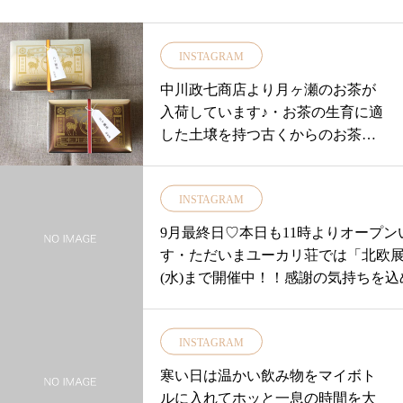
INSTAGRAM
中川政七商店より月ヶ瀬のお茶が
入荷しています♪・お茶の生育に適
した土壌を持つ古くからのお茶の
名産地奈良県月ヶ瀬。・梅の名所
としても知られる月ヶ瀬で丁寧に
INSTAGRAM
作られた和紅茶と玄米茶。ティー
バッグタイプなのでお食事やお菓
9月最終日♡本日も11時よりオープン
子の時間に 気軽に楽しめます◎・
す・ただいまユーカリ荘では「北欧展」
空いたアルミ缶は サンドイッチを
(水)まで開催中！！感謝の気持ちを込
入れたりとお弁当箱にもなりそう
な品揃え。。。・100年以上にわたり
です。裁縫箱など幅広く使えそう
愛され続けるアラビアの魅力を皆様
♪・#ユーカリ荘#古民家#雑貨#益子
INSTAGRAM
たく気持ちを込めてセレクトいたし
焼#ライフスタイルショップ#セレ
た北欧にちなんだ雑貨やおススメの
寒い日は温かい飲み物をマイボト
クトショップ#島根#中川政七商店#
しております・・本日はその中から「onl
ルに入れてホッと一息の時間を大