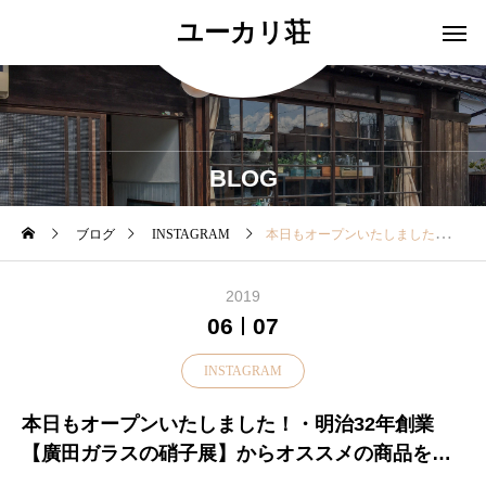
ユーカリ荘
BLOG
ブログ
INSTAGRAM
本日もオープンいたしました！・明治32年創業【廣田ガラスの硝子展】からオススメの商品をご紹介します！・昭和モダン「復刻醤油差し 菊紋 アンバー」「復刻醤油差し 12面体柄」何十年も前から所蔵する木版カタログの醤油差しをもとに復刻した醤油差し・当時はねじ式だった口元は現代に合わせてすり口に。。。ふたのくちばしからまっすぐに醤油を注ぐと醤油が蓋を伝って胴に戻るので液だれしません・アンバーの蓋には昔の廣田硝子のロゴマーク燕をあしらっています・日本らしい造形とすり口ガラス造形美と機能美を兼ね備えた一品です・そして毎年人気の「ミルクチャビー」持ち手がついてころんとした可愛いミルクピッチャーミルクやはちみつ、シロップ入れに。一輪挿しにしても愛らしい◎◎・ちょっとしたところに彩りをくれるガラスです！・ぜひお気に入りのアイテムを見つけてくださいね！・・本日も18時まで営業いたします・#島根#松江#ユーカリ荘#yukarisou#セレクトショップ #ライフスタイルショップ#雑貨#雑貨屋#器#食器#廣田硝子#器#キッチン#うつわあそび #器集め#硝子#ガラス#大正#昭和#令和#醤油差し#復刻#ミルクチャビー#ギフト#プレゼント#オススメ#旅行#島根旅#山陰旅行#松江旅
2019
06
07
INSTAGRAM
本日もオープンいたしました！・明治32年創業
【廣田ガラスの硝子展】からオススメの商品をご
紹介します！・昭和モダン「復刻醤油差し 菊紋 ア