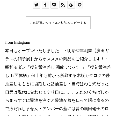
ンバー」「復刻醤油差し 12面体柄」何十年も前か
ら所蔵する木版カタログの醤油差しをもとに復刻
した醤油差し・当時はねじ式だった口元は現代に
この記事のタイトルとURLをコピーする
合わせてすり口に。。。ふたのくちばしからまっ
すぐに醤油を注ぐと醤油が蓋を伝って胴に戻るの
で液だれしません・アンバーの蓋には昔の廣田硝
from Instagram
子のロゴマーク燕をあしらっています・日本らし
本日もオープンいたしました！・明治32年創業【廣田ガ
い造形とすり口ガラス造形美と機能美を兼ね備え
ラスの硝子展】からオススメの商品をご紹介します！・
た一品です・そして毎年人気の「ミルクチャビ
昭和モダン「復刻醤油差し 菊紋 アンバー」「復刻醤油差
ー」持ち手がついてころんとした可愛いミルクピ
し 12面体柄」何十年も前から所蔵する木版カタログの醤
ッチャーミルクやはちみつ、シロップ入れに。一
輪挿しにしても愛らしい◎◎・ちょっとしたとこ
油差しをもとに復刻した醤油差し・当時はねじ式だった
ろに彩りをくれるガラスです！・ぜひお気に入り
口元は現代に合わせてすり口に。。。ふたのくちばしか
のアイテムを見つけてくださいね！・・本日も18
らまっすぐに醤油を注ぐと醤油が蓋を伝って胴に戻るの
時まで営業いたします・#島根#松江#ユーカリ荘
で液だれしません・アンバーの蓋には昔の廣田硝子のロ
#yukarisou#セレクトショップ #ライフスタイルシ