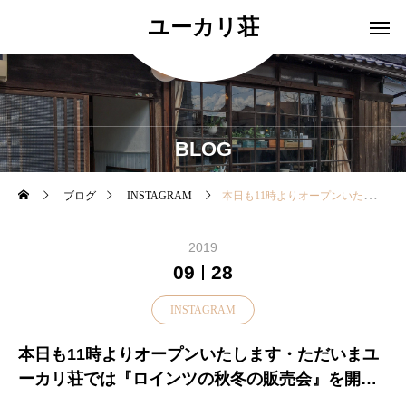
ユーカリ荘
BLOG
ブログ
INSTAGRAM
本日も11時よりオープンいたします・ただいまユーカリ荘では『ロインツの秋冬の販売会』を開催中・アンクルストラップシューズはいかが？・シンプルで足に快適フィットするフラットな甲ストラップシューズ・甲ストラップはマジックテープ付きで安定しやすく着脱が簡単です♪・消しレザーを使用したナチュラルなアイテムです！・サイズはblack23.0㎝brunette23.5㎝をご用意・その他 定番のシューズ ブーツもご用意しております・♪昨年100年を迎えたロインツの靴♪長時間歩いても疲れ知らず気になっていたお客様はお早めに店頭で履き心地をお試しください！・・お問い合わせ お取り置きについてインスタやホームページですと見落とすことがございますので大変 恐れ入りますが11:00〜18:00 ︎0852337448ユーカリ荘までお気軽にお問い合わせください・・………………………………………………………………・ユーカリ荘は10周年を迎えました！日頃の感謝の気持ちを込めて。。。・【ロインツ】をご購入のお客様に人気の【冷えとりシルク5本指靴下】を先着10名様にプレゼント・………………………………………………………………・#ユーカリ荘#yukarisou#セレクトショップ#ライフスタイルショップ#松江#島根#雑貨#雑貨屋#アパレル#シューズ#スリッポン#ロインツ#Loints#靴#販売会#AW#秋冬#FW#冷えとり靴下#靴下#冷えとり#5本指靴下#プレゼント
2019
09
28
INSTAGRAM
本日も11時よりオープンいたします・ただいまユ
ーカリ荘では『ロインツの秋冬の販売会』を開催
中・アンクルストラップシューズはいかが？・シ