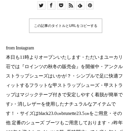
ンプルで足に快適フィットするフラットな甲スト
ラップシューズ・甲ストラップはマジックテープ
付きで安定しやすく着脱が簡単です♪・消しレザー
この記事のタイトルとURLをコピーする
を使用したナチュラルなアイテムです！・サイズ
はblack23.0㎝brunette23.5㎝をご用意・その他
定番のシューズ ブーツもご用意しております・♪
from Instagram
昨年100年を迎えたロインツの靴♪長時間歩いても
本日も11時よりオープンいたします・ただいまユーカリ
疲れ知らず気になっていたお客様はお早めに店頭
荘では『ロインツの秋冬の販売会』を開催中・アンクル
で履き心地をお試しください！・・お問い合わせ
ストラップシューズはいかが？・シンプルで足に快適フ
お取り置きについてインスタやホームページです
ィットするフラットな甲ストラップシューズ・甲ストラ
と見落とすことがございますので大変 恐れ入りま
すが11:00〜18:00 ︎0852337448ユーカリ荘までお
ップはマジックテープ付きで安定しやすく着脱が簡単で
気軽にお問い合わせください・・
す♪・消しレザーを使用したナチュラルなアイテムで
……………………………………………………………
す！・サイズはblack23.0㎝brunette23.5㎝をご用意・その
ユーカリ荘は10周年を迎えました！日頃の感謝の
他 定番のシューズ ブーツもご用意しております・♪昨年
気持ちを込めて。。。・【ロインツ】をご購入の