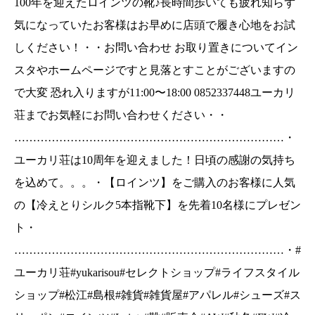
100年を迎えたロインツの靴♪長時間歩いても疲れ知らず
お客様に人気の【冷えとりシルク5本指靴下】を先
着10名様にプレゼント・
気になっていたお客様はお早めに店頭で履き心地をお試
……………………………………………………………
しください！・・お問い合わせ お取り置きについてイン
#ユーカリ荘#yukarisou#セレクトショップ#ライ
スタやホームページですと見落とすことがございますの
フスタイルショップ#松江#島根#雑貨#雑貨屋#ア
で大変 恐れ入りますが11:00〜18:00 ︎0852337448ユーカリ
パレル#シューズ#スリッポン#ロインツ#Loints#
荘までお気軽にお問い合わせください・・
靴#販売会#AW#秋冬#FW#冷えとり靴下#靴下#冷
えとり#5本指靴下#プレゼント
………………………………………………………………・
ユーカリ荘は10周年を迎えました！日頃の感謝の気持ち
を込めて。。。・【ロインツ】をご購入のお客様に人気
の【冷えとりシルク5本指靴下】を先着10名様にプレゼン
ト・
………………………………………………………………・#
ユーカリ荘#yukarisou#セレクトショップ#ライフスタイル
ショップ#松江#島根#雑貨#雑貨屋#アパレル#シューズ#ス