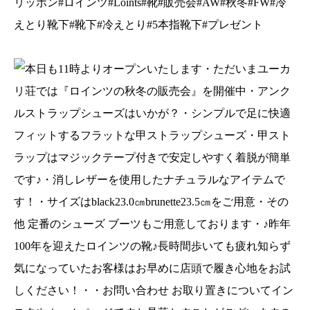
リッポン#ロインツ#Loints#靴#販売会#AW#秋冬#FW#冷
えとり靴下#靴下#冷えとり#5本指靴下#プレゼント