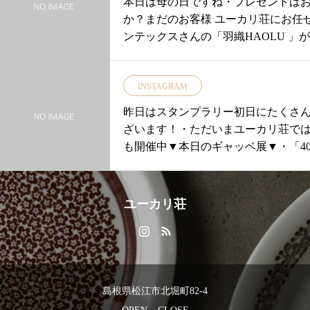
本日は母の日ですね・プレゼントは
か？まだのお客様 ユーカリ荘にお任
ンテックスさんの「羽織HAOLU 」
やわらかく 肌によく馴染むストール
るりと巻いてみたり。。。これから
INSTAGRAM
しても活躍してくれますよ◎・手洗
でも清潔にお使いいただけます！・col
昨日はスタンプラリー初日にたくさ
「鶯」「青磁」の3色です・本日も11
ざいます！・ ただいまユーカリ荘では 1
皆様のご来店をお待ちしております
も開催中▼本日のギャッベ展▼・「40
…………………………………………
ト」price¥10,000+tax・お部屋
#ユーカリ荘#yukarisou#島根#松江
が広がりますね♪♪・ドレニシヨウカ
ョップ#ライフスタイルショップ#雑貨
点物◎ギャッベとの出会いを楽しみ
ユーカリ荘
ックス#羽織#HAOLU#ストール#ギフ
いらしてくださいね！！・ご来店 お
母の日#島根旅#島根旅行#旅#旅行#春
…………………………………………
ャッベ、キリムを1万円以上(税抜)ご
「亀の子スポンジ」をプレゼントい
す！……………………………………
島根県松江市北堀町82-4
お問い合わせにつきましてはインス