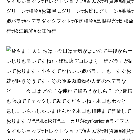
タイルショップ#セレクトショップ#古民家#雑貨屋#雑貨#
グリーン#植物#お部屋にグリーン#お庭にグリーン#薔薇#
姫バラ##へデラダックフット#多肉植物#島根観光#島根旅
行#松江観光#松江旅行