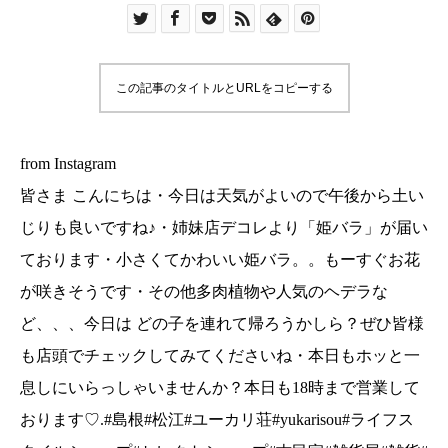
ラ。。もーすぐお花が咲きそうです・その他多肉
植物や人気のヘデラなど、、、今日は どの子を連
れて帰ろうかしら？ぜひ皆様も店頭でチェックし
この記事のタイトルとURLをコピーする
てみてくださいね・本日もホッと一息しにいらっ
しゃいませんか？本日も18時まで営業しておりま
す♡.#島根#松江#ユーカリ荘#yukarisou#ライフ
from Instagram
スタイルショップ#セレクトショップ#古民家#雑貨
皆さま こんにちは・今日は天気がよいので午後から土い
屋#雑貨#グリーン#植物#お部屋にグリーン#お庭
じりも良いですね♪・姉妹店デコレより「姫バラ」が届い
にグリーン#薔薇#姫バラ##へデラダックフット#
ております・小さくてかわいい姫バラ。。もーすぐお花
多肉植物#島根観光#島根旅行#松江観光#松江旅行
が咲きそうです・その他多肉植物や人気のヘデラな
ど、、、今日は どの子を連れて帰ろうかしら？ぜひ皆様
も店頭でチェックしてみてくださいね・本日もホッと一
息しにいらっしゃいませんか？本日も18時まで営業して
おります♡.#島根#松江#ユーカリ荘#yukarisou#ライフス