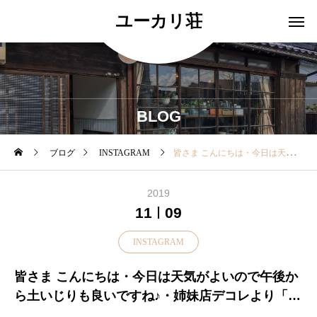
ユーカリ荘
BLOG
ブログ
INSTAGRAM
皆さま こんにちは・今日は天気がよいので午後から土いじりも良いですね♪・姉妹店デコレより「姫バラ」が届いております・小さくてかわいい姫バラ。。もーすぐお花が咲きそうです・その他多肉植物や人気のヘデラなど、、、今日は どの子を連れて帰ろうかしら？ぜひ皆様も店頭でチェックしてみてくださいね・本日もホッと一息しにいらっしゃいませんか？本日も18時まで営業しております♡.#島根#松江#ユーカリ荘#yukarisou#ライフスタイルショップ#セレクトショップ#古民家#雑貨屋#雑貨#グリーン#植物#お部屋にグリーン#お庭にグリーン#薔薇#姫バラ##へデラダックフット#多肉植物#島根観光#島根旅行#松江観光#松江旅行
2019
11
09
INSTAGRAM
皆さま こんにちは・今日は天気がよいので午後か
ら土いじりも良いですね♪・姉妹店デコレより「姫
バラ」が届いております・小さくてかわいい姫バ