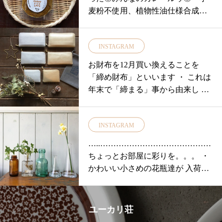
麦粉不使用、植物性油仕様合成添
加物・化学調味不使用なので安心
です。・中辛︎ 家族で楽しめるカレ
INSTAGRAM
ールゥです。パッケージも可愛く
て魅力的♡・◎ 鳥取名産あご入り
お財布を12月買い換えることを
鰹ふりだし◎・鰹節、枯れ鯖節、
「締め財布」といいます ・ これは
利尻昆布、香信椎茸に 鳥取名産の
年末で「締まる」事から由来し 財
旨味たっぷりの焼きあごを加えた
布が締まっ
万能の和風だしです。・◎野菜ブ
イヨン◎玉ねぎ じゃがいも 人参
INSTAGRAM
キャベツ ブロッコリー セロリの6
…..……………………………………
種類の国内産野菜を使った マイル
ちょっとお部屋に彩りを。。。 ・
ドな味わいの洋風ブイヨンです。
かわいい小さめの花瓶達が 入荷し
化学調味料 動物性原料を使ってい
てお
ないので、野菜の旨味と甘みが、
素材本来の味を引き出してくれま
す。スープやシチューのベースや
ユーカリ荘
いつものお料理に加えていただく