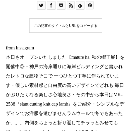
丁寧に作られています・優しい素材感と自由度の
高いデザインでどれも 毎日かぶりたくなる楽しさ
心地良さ・その中から本日はMK-2538『slant
この記事のタイトルとURLをコピーする
cutting knit cap lamb』をご紹介・シンプルなデ
ザインでお洋服を選びませんラムウールで冬でも
あったか。。。内側をちょっと折り返してチラッ
from Instagram
とみせても◎・colorlight gray/light
本日もオープンいたしました【mature ha. 秋の帽子展】を
camel/naturalの3色ですprice¥10,000+taxぜひ店
開催中◎・神戸の海岸通りに海岸ビルディングと書かれ
頭でお試しください！・その他 今期も人気の
たレトロな建物そこで 一つひとつ丁寧に作られていま
hood capや定番のlib béretなどご用意してます・
す・優しい素材感と自由度の高いデザインでどれも 毎日
人気の商品やカラーは残りわずかとなっておりま
すのでお早めにデコレとユーカリ荘へお越しくだ
かぶりたくなる楽しさ心地良さ・その中から本日はMK-
さいませ♡・また、本日より「ギャッベ展」も開
2538『slant cutting knit cap lamb』をご紹介・シンプルなデ
催中▼本日も18時まで営業いたします▼・#島根#
ザインでお洋服を選びませんラムウールで冬でもあった
松江#古民家#セレクトショップ#雑貨#雑貨屋#ア
か。。。内側をちょっと折り返してチラッとみせても
パレル#ユーカリ荘#yukarisou#デコレ#decolle#