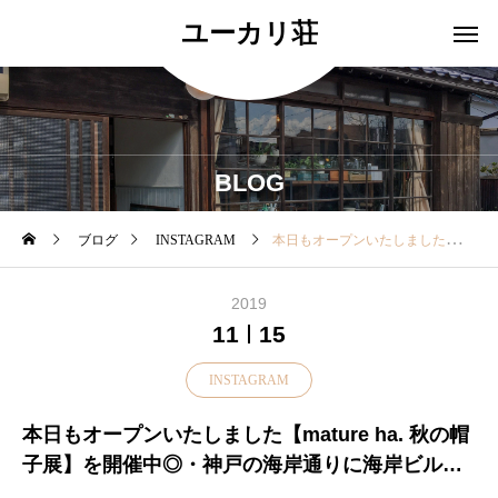
ユーカリ荘
BLOG
ブログ
INSTAGRAM
本日もオープンいたしました【mature ha. 秋の帽子展】を開催中◎・神戸の海岸通りに海岸ビルディングと書かれたレトロな建物そこで 一つひとつ丁寧に作られています・優しい素材感と自由度の高いデザインでどれも 毎日かぶりたくなる楽しさ心地良さ・その中から本日はMK-2538『slant cutting knit cap lamb』をご紹介・シンプルなデザインでお洋服を選びませんラムウールで冬でもあったか。。。内側をちょっと折り返してチラッとみせても◎・colorlight gray/light camel/naturalの3色ですprice¥10,000+taxぜひ店頭でお試しください！・その他 今期も人気のhood capや定番のlib béretなどご用意してます・人気の商品やカラーは残りわずかとなっておりますのでお早めにデコレとユーカリ荘へお越しくださいませ♡・また、本日より「ギャッベ展」も開催中▼本日も18時まで営業いたします▼・#島根#松江#古民家#セレクトショップ#雑貨#雑貨屋#アパレル#ユーカリ荘#yukarisou#デコレ#decolle#姉妹店@decolle_apparel @decolle_matsue#2店舗同時開催#帽子#帽子展#秋#autumn#冬#winter#matureha#イベント#ギャッベ#キリム#島根旅行#島根観光#松江旅行#松江観光
2019
11
15
INSTAGRAM
本日もオープンいたしました【mature ha. 秋の帽
子展】を開催中◎・神戸の海岸通りに海岸ビルデ
ィングと書かれたレトロな建物そこで 一つひとつ