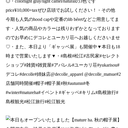
◎・colorlight gray/light camel/naturalの3色です
姉妹店@decolle_apparel @decolle_matsue#2店
舗同時開催#帽子#帽子展#秋#autumn#冬
price¥10,000+taxぜひ店頭でお試しください！・その他
#winter#matureha#イベント#ギャッベ#キリム#
今期も人気のhood capや定番のlib béretなどご用意してま
島根旅行#島根観光#松江旅行#松江観光
す・人気の商品やカラーは残りわずかとなっております
のでお早めにデコレとユーカリ荘へお越しくださいませ
♡・また、本日より「ギャッベ展」も開催中▼本日も18
時まで営業いたします▼・#島根#松江#古民家#セレクト
ショップ#雑貨#雑貨屋#アパレル#ユーカリ荘#yukarisou#
デコレ#decolle#姉妹店@decolle_apparel @decolle_matsue#2
店舗同時開催#帽子#帽子展#秋#autumn#冬
#winter#matureha#イベント#ギャッベ#キリム#島根旅行#
島根観光#松江旅行#松江観光