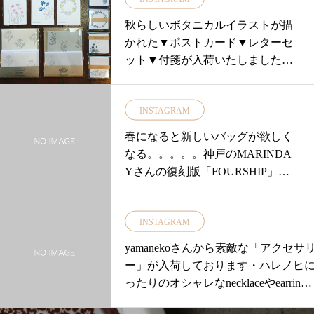
秋らしいボタニカルイラストが描
かれた▼ポストカード▼レターセ
ット▼付箋が入荷いたしました！.
付箋はトレーシングペーパーなの
で透けいて、とてもお洒落です♡.
INSTAGRAM
ちょっとした一言を添えるのに便
利ですね.また、ボタニカルイラス
春になると新しいバッグが欲しく
トのマスキングテープも入荷して
なる。。。。。神戸のMARINDA
おりますのでぜひ店頭で、チェッ
Yさんの復刻版「FOURSHIP」は
クしてみてくださいね.#ユーカリ
いかが？・・リネン素材のボディ
荘#yukarisou#島根#松江#古民家#セ
と牛革の持ち手のショルダーバッ
レクトショップ#ライフスタイルシ
INSTAGRAM
グ・ショルダーベルトに取り付け
ョップ#雑貨#雑貨屋#ステーショナ
られたフックの位置を変えること
yamanekoさんから素敵な「アクセサ
リー#ポストカード#付箋#レターセ
で持ち手の長さを調節することが
ー」が入荷しております・ハレノヒ
ット#手紙#マスキングテープ
できます！・マチもしっかりある
ったりのオシャレなnecklaceやearrin
ので収納力も抜群です◎◎◎・内
g、、、。・人気で完売しておりまし
側には巾着タイプのポケットが付