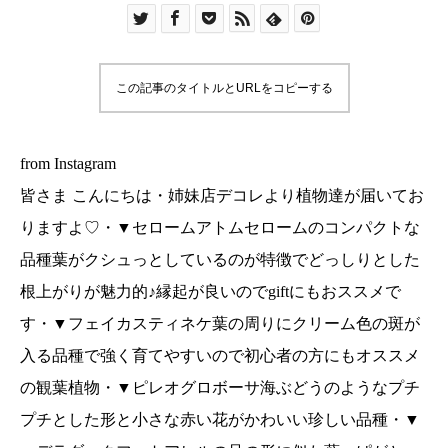
徴でどっしりとした根上がりが魅力的♪縁起が良い
のでgiftにもおススメです・▼フェイカスティネケ
葉の周りにクリーム色の斑が入る品種で強く育て
この記事のタイトルとURLをコピーする
やすいので初心者の方にもオススメの観葉植物・
▼ピレオグロボーサ海ぶどうのようなプチプチと
した形と小さな赤い花がかわいい珍しい品種・▼
from Instagram
ヘデラダックフットアヒルの足の形に似た葉っぱ
皆さま こんにちは・姉妹店デコレより植物達が届いてお
がとってもかわいい植物・▼ビールポップセダム
りますよ♡・▼セロームアトムセロームのコンパクトな
の仲間でマスカットのような見た目がかわいいで
品種葉がクシュっとしているのが特徴でどっしりとした
す成長するにつれどんどん伸びます・どの子も可
根上がりが魅力的♪縁起が良いのでgiftにもおススメで
愛いので迷ってしまいますねさて今日は どの子を
連れて帰ろうかしら？・ぜひ皆様も店頭でチェッ
す・▼フェイカスティネケ葉の周りにクリーム色の斑が
クしてみてくださいね・本日も11時より皆様のご
入る品種で強く育てやすいので初心者の方にもオススメ
来店をお待ちしております♡.#島根#松江#ユーカ
の観葉植物・▼ピレオグロボーサ海ぶどうのようなプチ
リ荘#yukarisou#ライフスタイルショップ#セレク
プチとした形と小さな赤い花がかわいい珍しい品種・▼
トショップ#古民家#雑貨屋#雑貨#グリーン#植物#