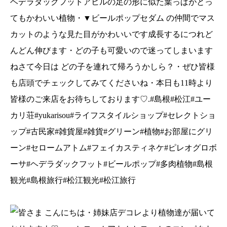
ヘデラダックフットアヒルの足の形に似た葉っぱがとっ
お部屋にグリーン#セロームアトム#フェイカステ
ィネケ#ピレオグロボーサ#ヘデラダックフット#ビ
てもかわいい植物・▼ビールポップセダム の仲間でマス
ールポップ#多肉植物#島根観光#島根旅行#松江観
カットのような見た目がかわいいです成長するにつれど
光#松江旅行
んどん伸びます・どの子も可愛いので迷ってしまいます
ねさて今日は どの子を連れて帰ろうかしら？・ぜひ皆様
も店頭でチェックしてみてくださいね・本日も11時より
皆様のご来店をお待ちしております♡.#島根#松江#ユー
カリ荘#yukarisou#ライフスタイルショップ#セレクトショ
ップ#古民家#雑貨屋#雑貨#グリーン#植物#お部屋にグリ
ーン#セロームアトム#フェイカスティネケ#ピレオグロボ
ーサ#ヘデラダックフット#ビールポップ#多肉植物#島根
観光#島根旅行#松江観光#松江旅行