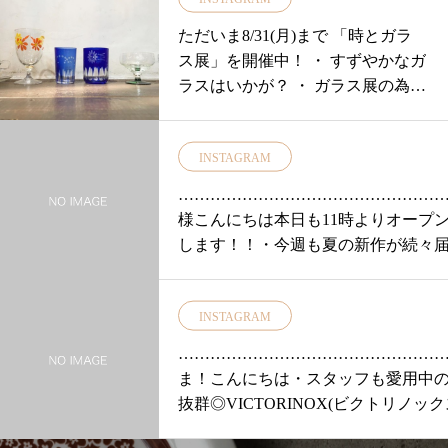
ただいま8/31(月)まで 「時とガラ
ス展」を開催中！ ・ すずやかなガ
ラスはいかが？ ・ ガラス展の為
に。。。 オ
INSTAGRAM
…………………………………………
様こんにちは本日も11時よりオープ
します！！・今週も夏の新作が続々
おります本日はstyle+confortさんのブ
スとスカートをご紹介！・カラーが
INSTAGRAM
ブラウスはリネン素材で夏にもサラ
ていただけます・一枚で着てもタン
…………………………………………
プと合わせても◎スカートでもパン
ま！こんにちは・スタッフも愛用中
イルでもどちらでも合わせやすくこ
抜群◎VICTORINOX(ビクトリノッ
の季節に一枚あると便利です・color
トベジタブルナイフ」が再入荷いた
ム・・チェック柄がコーデのアクセ