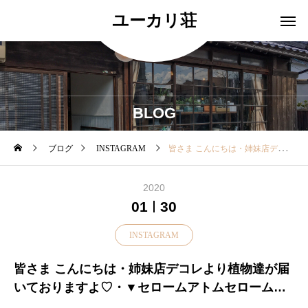
ユーカリ荘
BLOG
ブログ
INSTAGRAM
皆さま こんにちは・姉妹店デコレより植物達が届いておりますよ♡・▼セロームアトムセロームのコンパクトな品種葉がクシュっとしているのが特徴でどっしりとした根上がりが魅力的♪縁起が良いのでgiftにもおススメです・▼フェイカスティネケ葉の周りにクリーム色の斑が入る品種で強く育てやすいので初心者の方にもオススメの観葉植物・▼ピレオグロボーサ海ぶどうのようなプチプチとした形と小さな赤い花がかわいい珍しい品種・▼ヘデラダックフットアヒルの足の形に似た葉っぱがとってもかわいい植物・▼ビールポップセダム の仲間でマスカットのような見た目がかわいいです成長するにつれどんどん伸びます・どの子も可愛いので迷ってしまいますねさて今日は どの子を連れて帰ろうかしら？・ぜひ皆様も店頭でチェックしてみてくださいね・本日も11時より皆様のご来店をお待ちしております♡.#島根#松江#ユーカリ荘#yukarisou#ライフスタイルショップ#セレクトショップ#古民家#雑貨屋#雑貨#グリーン#植物#お部屋にグリーン#セロームアトム#フェイカスティネケ#ピレオグロボーサ#ヘデラダックフット#ビールポップ#多肉植物#島根観光#島根旅行#松江観光#松江旅行
2020
01
30
INSTAGRAM
皆さま こんにちは・姉妹店デコレより植物達が届
いておりますよ♡・▼セロームアトムセロームの
コンパクトな品種葉がクシュっとしているのが特