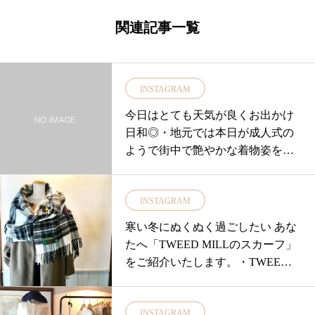
関連記事一覧
INSTAGRAM
今日はとても天気が良くお出かけ
日和◎・地元では本日が成人式の
ようで街中で艶やかな着物姿を見
かけました♪ご成人を迎えた皆様そ
してご家族様おめでとうございま
INSTAGRAM
す・心からお祝い申し上げますこ
れからの人生が幸せ多き日々であ
寒い冬にぬくぬく過ごしたい あな
りますようお祈りいたします・さ
たへ「TWEED MILLのスカーフ」
て 皆さま 大変お待たせ致しまし
をご紹介いたします。・TWEED
た！place 花やしきさんの◎海のハ
MILLは英国ウェールズで歴史ある
ーブソルト◎山のハーブソルト◎
ラグメーカーベーシックで上質な
島のハーブソルト再入荷しており
INSTAGRAM
古き良き英国を匂わせるデザイン