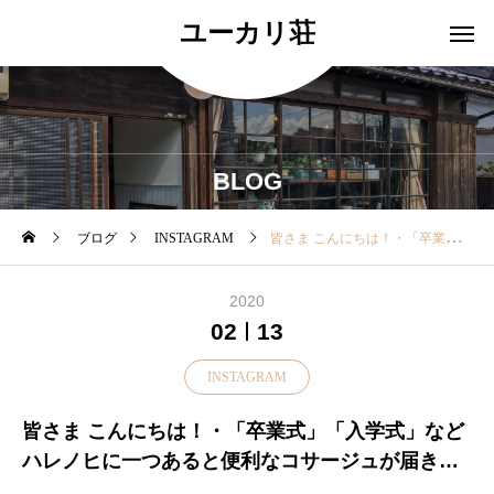
ユーカリ荘
BLOG
ブログ
INSTAGRAM
皆さま こんにちは！・「卒業式」「入学式」などハレノヒに一つあると便利なコサージュが届きました！・胸元にあるだけで華やかになりますね・ぜひ店頭でチェックくださいね♡・▼本日も18時まで営業中▼・#ユーカリ荘#yukarisou#島根#松江#古民家#セレクトショップ#ライフスタイルショップ#雑貨#雑貨屋#春#入学#卒業#式#フォーマル#オケージョン#yamaneko#ネックレス#パール#コサージュ#アレンジメント#島根旅#島根旅行
2020
02
13
INSTAGRAM
皆さま こんにちは！・「卒業式」「入学式」など
ハレノヒに一つあると便利なコサージュが届きま
した！・胸元にあるだけで華やかになりますね・