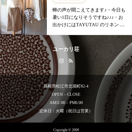
ます.海のハーブソルトクリスマス
と機能性を兼ね備えた製品を提供
蝉の声が聞こえてきます♪・今日も
島の天日干し塩と広島を中心とし
しています！・こちらのスカーフ
暑い1日になりそうですね♪♪♪・お
た10種類のハーブをブレンド♪お魚
はさっと羽織ってショールまた寒
出かけにはTAYUTAU のリネン 七
によく合います.山のハーブソルト
い部屋でひざ掛けとしての使用も
分袖のブラウスに入荷したてグラ
ミネラルや鉄分豊富なアンデスの
OK外でも部屋の中でも大活躍2通
ムスのコットンスカートはいかが
岩塩と広島を中心とした10種類の
りの使い方を楽しめます！・ ボリ
でしょうか︎・#シンプルビューテ
ハーブをブレンド♪お肉によく合い
ユーカリ荘
ュームたっぷりで温かさも格別大
ィ・#ツタエノヒガサ で凛とした
ます.島のハーブソルトクリスマス
きなサイズだからこそお尻まで暖
印象に♡・・#ユーカリ荘#島根#松
島の天日干し塩と広島を中心とし
かく包み込んでくれます・＊＊素
江#古民家#雑貨#雑貨屋#ライフス
た10種類のハーブに瀬戸内レモン
材はピュアニューウール使用＊
タイルショップ#セレクトショップ
をブレンド♪サラダやヨーグルトに
＊・耐久性に優れ軽くて柔らか通
#TAYUTAU#グラムス#リネン
よく合います.今なら全種類揃って
島根県松江市北堀町82-4
気性が良いのに暖かいという特徴
おります！本日も18時まで営業中
OPEN – CLOSE
をもっています・化学肥料ゼロ、
♪.#ユーカリ荘#yukarisou#セレクト
殺虫剤などの科学薬品も使わず育
AM11:00 – PM6:00
ショップ#ライフスタイルショップ
てられた羊から採れるピュアニュ
定休日：火曜（祝日は営業）
#松江#島根#雑貨#雑貨屋#花やしき
ーウールは本来の毛をそのまま活
#ハーブソルト#herbsalt#海のハー
かした色や環境に配慮し最小限の
ブソルト#山のハーブソルト#島の
Copyright © 2009