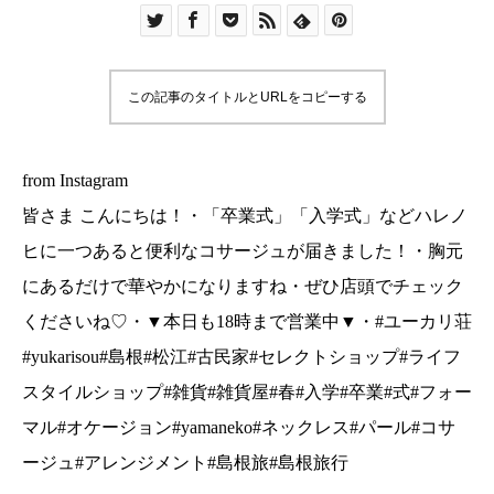
ぜひ店頭でチェックくださいね♡・▼本日も18時
まで営業中▼・#ユーカリ荘#yukarisou#島根#松
江#古民家#セレクトショップ#ライフスタイルショ
この記事のタイトルとURLをコピーする
ップ#雑貨#雑貨屋#春#入学#卒業#式#フォーマル#
オケージョン#yamaneko#ネックレス#パール#コ
サージュ#アレンジメント#島根旅#島根旅行
from Instagram
皆さま こんにちは！・「卒業式」「入学式」などハレノ
ヒに一つあると便利なコサージュが届きました！・胸元
にあるだけで華やかになりますね・ぜひ店頭でチェック
くださいね♡・▼本日も18時まで営業中▼・#ユーカリ荘
#yukarisou#島根#松江#古民家#セレクトショップ#ライフ
スタイルショップ#雑貨#雑貨屋#春#入学#卒業#式#フォー
マル#オケージョン#yamaneko#ネックレス#パール#コサ
ージュ#アレンジメント#島根旅#島根旅行