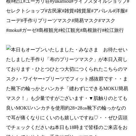
根#松江#ユーカリ荘#yukarisou#ライフスタイルショップ#
セレクトショップ#古民家#雑貨#雑貨屋#アパレル#洋服#
コーデ#手作りプリーツマスク#簡易マスク#マスク
#moku#ガーゼ#島根観光#松江観光#島根旅行#松江旅行