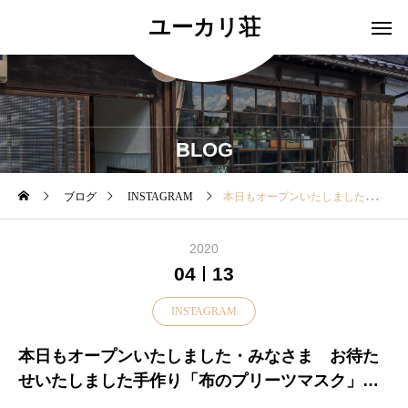
ユーカリ荘
BLOG
ブログ
INSTAGRAM
本日もオープンいたしました・みなさま お待たせいたしました手作り「布のプリーツマスク」が本日入荷しております・ひとつひとつ大切につくられたこちらのマスク♪・ワイヤー+プリーツでフィット感抜群です・・また靴下の輪っかとハンカチ「縫わずにできるMOKU簡易マスク！」も少量ですがございます・▼肌触りのとても良いMOKUハンカチを使用約28×28㎝靴下の輪っかなので耳が痛くなりにくいのも嬉しいですね♡・・ぜひ店頭でチェックくださいね本日も18時まで皆様のご来店をお待ちしております・手作りプリーツマスク(price850+tax)MOKU簡易マスク(price400+tax) ……………………………………………………………【マスクのお問い合わせのお願い】大変心苦しいのですのですが少量での入荷なのとひとりで対応しておりますのでお電話、SNS等におひとりおひとりにご返答ができない状況にございます誠に申し訳ございません・皆様には、ご不便をおかけいたしますがお問い合わせ、お取り置き、ご発送のお電話はご配慮頂きますようお願い申し上げます・こちらの「布プリーツマスク」「簡易マスク」は店頭のみのお取り扱いとなりますので何卒、ご理解とご協力をお願いいたします・………………………………………………………………#島根#松江#ユーカリ荘#yukarisou#ライフスタイルショップ#セレクトショップ#古民家#雑貨#雑貨屋#アパレル#洋服#コーデ#手作りプリーツマスク#簡易マスク#マスク#moku#ガーゼ#島根観光#松江観光#島根旅行#松江旅行
2020
04
13
INSTAGRAM
本日もオープンいたしました・みなさま お待た
せいたしました手作り「布のプリーツマスク」が
本日入荷しております・ひとつひとつ大切につく