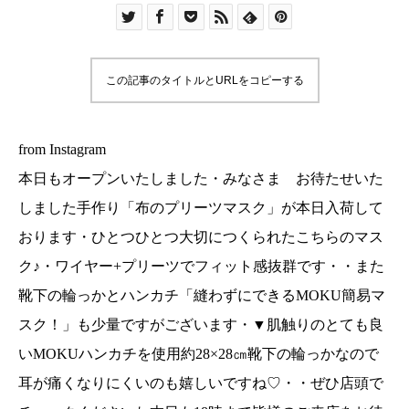
られたこちらのマスク♪・ワイヤー+プリーツでフ
ィット感抜群です・・また靴下の輪っかとハンカ
チ「縫わずにできるMOKU簡易マスク！」も少量
この記事のタイトルとURLをコピーする
ですがございます・▼肌触りのとても良いMOKU
ハンカチを使用約28×28㎝靴下の輪っかなので耳
が痛くなりにくいのも嬉しいですね♡・・ぜひ店
from Instagram
頭でチェックくださいね本日も18時まで皆様のご
本日もオープンいたしました・みなさま お待たせいた
来店をお待ちしております・手作りプリーツマス
しました手作り「布のプリーツマスク」が本日入荷して
ク(price850+tax)MOKU簡易マスク(price400+tax)
おります・ひとつひとつ大切につくられたこちらのマス
……………………………………………………………
ク♪・ワイヤー+プリーツでフィット感抜群です・・また
【マスクのお問い合わせのお願い】大変心苦しい
のですのですが少量での入荷なのとひとりで対応
靴下の輪っかとハンカチ「縫わずにできるMOKU簡易マ
しておりますのでお電話、SNS等におひとりおひ
スク！」も少量ですがございます・▼肌触りのとても良
とりにご返答ができない状況にございます誠に申
いMOKUハンカチを使用約28×28㎝靴下の輪っかなので
し訳ございません・皆様には、ご不便をおかけい
耳が痛くなりにくいのも嬉しいですね♡・・ぜひ店頭で
たしますがお問い合わせ、お取り置き、ご発送の