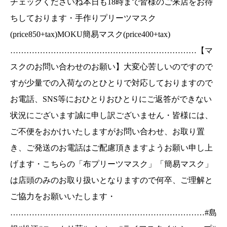
チェックくださいね本日も18時まで皆様のご来店をお待
お電話はご配慮頂きますようお願い申し上げま
す・こちらの「布プリーツマスク」「簡易マス
ちしております・手作りプリーツマスク
ク」は店頭のみのお取り扱いとなりますので何
(price850+tax)MOKU簡易マスク(price400+tax)
卒、ご理解とご協力をお願いいたします・
……………………………………………………………【マ
……………………………………………………………
スクのお問い合わせのお願い】大変心苦しいのですので
#島根#松江#ユーカリ荘#yukarisou#ライフスタイ
すが少量での入荷なのとひとりで対応しておりますので
ルショップ#セレクトショップ#古民家#雑貨#雑貨
屋#アパレル#洋服#コーデ#手作りプリーツマスク
お電話、SNS等におひとりおひとりにご返答ができない
#簡易マスク#マスク#moku#ガーゼ#島根観光#松
状況にございます誠に申し訳ございません・皆様には、
江観光#島根旅行#松江旅行
ご不便をおかけいたしますがお問い合わせ、お取り置
き、ご発送のお電話はご配慮頂きますようお願い申し上
げます・こちらの「布プリーツマスク」「簡易マスク」
は店頭のみのお取り扱いとなりますので何卒、ご理解と
ご協力をお願いいたします・
………………………………………………………………#島