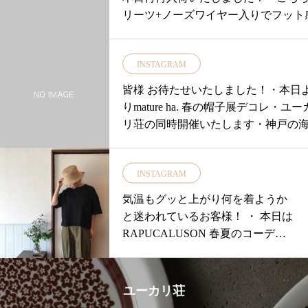
リーツ+ノーズワイヤー入りでフット
とてもよいマスクです・マスクを探
いる皆様おひとついかがでしょうか
INSTAGRAM
日の再入荷の際もあっという間に完
しまったこちらのマスク。。。・皆
皆様 お待たせいたしました！・本日
めにご来店くださいませ♡・カラー
り︎mature ha. 春の帽子展︎デコレ・ユー
ジュ濃いピンクピンク薄いラベンダ
リ荘の同時開催いたします・神戸の
ーンの5色です¥850+税・本日も18時
通りにあるアトリエで生まれたmature 
ご来店をお待ちしております。・・
a. はじまりは帽子をかぶる楽しさを
…………………………………………
INSTAGRAM
て欲しいと言う想いから装飾を省き
お取り置き、お問い合わせは11:00〜18:
らもにニュアンスのあるシンプルな
気温もグッと上がり何を着ようか
852337448ユーカリ荘まで ・※尚、
イン・素材感はもちろん、かぶり心
と迷われているお客様！ ・ 本日は
合わせがインスタ、Facebookからで
も拘った暮らしに馴染む帽子です・
RAPUCALUSON 春夏のコーディ
返答が遅くなることがございますご
定番のボックスハットはリボンカラ
ネートをご紹介 ・
ださいませ・尚多くのお客様にご購
新色が登場するほか定評のあるベレ
だけるようにお取り置き2点までとさ
などラインナップはさらに充実して
いただきます。ご了承くださいませ
ユーカリ荘
ます・一点一点丁寧に生み出される
…………………………………………