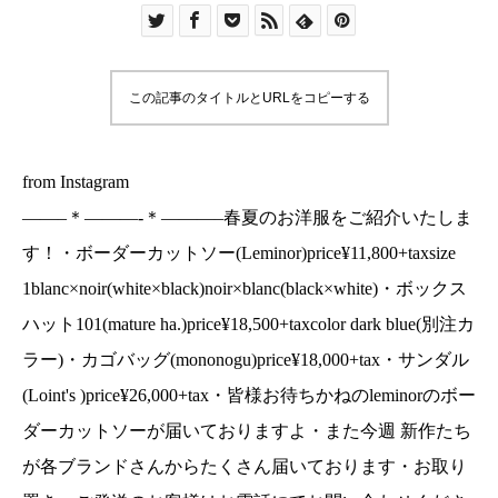
1blanc×noir(white×black)noir×blanc(black×white
ボックスハット101(mature
ha.)price¥18,500+taxcolor dark blue(別注カラ
この記事のタイトルとURLをコピーする
ー)・カゴバッグ(mononogu)price¥18,000+tax・
サンダル(Loint's )price¥26,000+tax・皆様お待ち
かねのleminorのボーダーカットソーが届いており
from Instagram
ますよ・また今週 新作たちが各ブランドさんから
——–＊———-＊———–春夏のお洋服をご紹介いたしま
たくさん届いております・お取り置き、ご発送の
す！・ボーダーカットソー(Leminor)price¥11,800+taxsize
お客様はお電話にてお問い合わせください！・本
1blanc×noir(white×black)noir×blanc(black×white)・ボックス
日も18時まで営業中・——–＊———-＊———–＊
ハット101(mature ha.)price¥18,500+taxcolor dark blue(別注カ
——#ユーカリ荘#yukarisou#島根#松江#古民家#
セレクトショップ#ライフスタイルショップ#雑貨#
ラー)・カゴバッグ(mononogu)price¥18,000+tax・サンダル
雑貨屋#アパレル#服#新作#new#春夏#コーデ
(Loint's )price¥26,000+tax・皆様お待ちかねのleminorのボー
#leminor#ルミノア#ボーダー#カットソー
ダーカットソーが届いておりますよ・また今週 新作たち
#mononogu#もののぐ#バッグ#matureha#ボック
が各ブランドさんからたくさん届いております・お取り
スハット#別注カラー#ダーグブルー#ロインツ