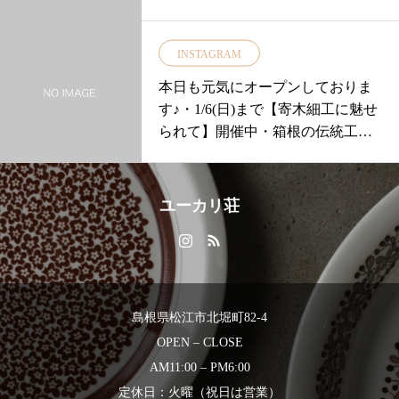
からの季節に貰ったらきっと嬉し
い♪・中川政七商店さんの「ピコミ
INSTAGRAM
シンの折りたたみ日傘」「ひんや
りアームカバー」をご紹介いたし
本日も元気にオープンしておりま
ます・・「ピコミシンの折りたた
す♪・1/6(日)まで【寄木細工に魅せ
み日傘」…麻綿の生地の縁にあし
られて】開催中・箱根の伝統工芸
らわれたピコミシンが可愛らしい
の寄木細工・本日は「箸置き HAS
折り畳み式の日傘！・二段式なの
HIOKl」をご紹介いたします・・
で使わない時は共布の袋に入れて
お正月に向けて。。。日々の食卓
ユーカリ荘
小さく持ち運べます・日中ご使用
の楽しみに。。。ひとつひとつが1
になられる際は長傘のようにまと
点もの。。。・雪もちらちらして
めておくことが可能でとても便利
おりますご来店の際はお足元お気
◎・シンプルでいて上品なデザイ
をつけてご来店くださいませ！・#
ンは洋装和装を問わず様々なお洋
島根#松江#北堀#ユーカリ荘#yukari
島根県松江市北堀町82-4
服に合わせていただけますよ・UV
sou#ライフスタイルショップ#セレ
OPEN – CLOSE
カット率も緑が約93%黒が約94%
クトショップ#雑貨#雑貨屋#島根旅
しっかりカットしてくれますprice
AM11:00 – PM6:00
行#島根旅#旅行#旅#OTAMOKKO#
¥14,000+税・・「ひんやりアーム
定休日：火曜（祝日は営業）
太田木工#寄木細工