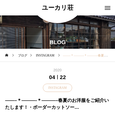
ユーカリ荘
BLOG
ブログ
INSTAGRAM
——–＊———-＊———–春夏のお洋服をご紹介いたします！・ボーダーカットソー(Leminor)price¥11,800+taxsize 1blanc×noir(white×black)noir×blanc(black×white)・ボックスハット101(mature ha.)price¥18,500+taxcolor dark blue(別注カラー)・カゴバッグ(mononogu)price¥18,000+tax・サンダル(Loint's )price¥26,000+tax・皆様お待ちかねのleminorのボーダーカットソーが届いておりますよ・また今週 新作たちが各ブランドさんからたくさん届いております・お取り置き、ご発送のお客様はお電話にてお問い合わせください！・本日も18時まで営業中・——–＊———-＊———–＊——#ユーカリ荘#yukarisou#島根#松江#古民家#セレクトショップ#ライフスタイルショップ#雑貨#雑貨屋#アパレル#服#新作#new#春夏#コーデ#leminor#ルミノア#ボーダー#カットソー#mononogu#もののぐ#バッグ#matureha#ボックスハット#別注カラー#ダーグブルー#ロインツ#loint's#サンダル
2020
04
22
INSTAGRAM
——–＊———-＊———–春夏のお洋服をご紹介い
たします！・ボーダーカットソー
(Leminor)price¥11,800+taxsize