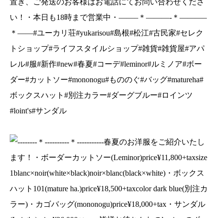
置き、ご発送のお客様はお電話にてお問い合わせくださ
#loint's#サンダル
い！・本日も18時まで営業中・——–＊———-＊———–
＊——#ユーカリ荘#yukarisou#島根#松江#古民家#セレク
トショップ#ライフスタイルショップ#雑貨#雑貨屋#アパ
レル#服#新作#new#春夏#コーデ#leminor#ルミノア#ボー
ダー#カットソー#mononogu#もののぐ#バッグ#matureha#
ボックスハット#別注カラー#ダーグブルー#ロインツ
#loint's#サンダル