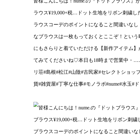
皆様こんにちは！nume.の『ドットブラウス』
ェックしてみてくださいね
ラウス¥19,000+税…ドット生地をリボン刺
………………………………
ラウスコーデのポイントになること間違いなし
なブラウスは一枚もっておくとここぞ！という
荘#島根#松江#山陰#古民
にもさらりと着ていただける【新作アイテム】
スタイルショップ#アパレル
てみてくださいね♡本日も18時まで営業中・…
丁寧な仕事#モノラボ#nu
リ荘#島根#松江#山陰#古民家#セレクトショッ
夏#コーデ#夏コーデ
貨#雑貨屋#丁寧な仕事#モノラボ#nume#水玉#