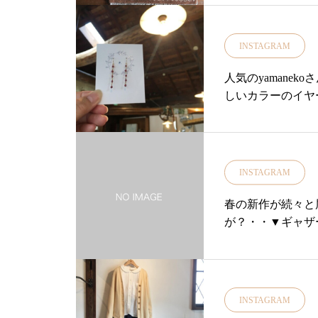
旅行#観光#松江観光@dec
枚目⇨¥12,000
の香りの力だけで 夏のアウトドア
店またお問い合わ
トラブルから肌を守ってくれま
て。。。あったか
す！.先日早くも蚊に刺されてしま
INSTAGRAM
しょうか？・いつ
った staffもこちらを手に入れてから
すよ・・ギャッベ
人気のyamanek
刺されなくてよい！と絶賛しており
で1点1点丹精込
しいカラーのイヤ
ます..CINQ『蚊取り線香入れ』…フ
ッベ。・何十年と
ィンランドのブリキ職人さんがつく
ていきます遊牧民
る蚊取り線香入れ♪さわやかなイメ
くほどに柔らかい
ージのフィンランドの森や湖ですが
上(税抜)お買い
実は夏になると蚊がたくさん飛んで
INSTAGRAM
をプレゼントいた
いてとてもやっかいです.サマーコ
リ荘へお越し下さ
テージに出かけるときはフィンラン
春の新作が続々と届い
……………………
ド人も渦巻き型の緑の蚊取り線香を
が？・・▼ギャザ
せ、お取り置きにつ
買ってせっせと燃やしています.意
ュームのあるブラ
48ユーカリ荘へ11
外なフィンランドと日本の共通点を
で着回し抜群です・
せ！………………
この蚊取り線香入れで楽しんでくだ
色をご用意・リネ
#ユーカリ荘#yuk
さい！..ぜひ店頭でチェックしてみ
けます！・ぜひ店
INSTAGRAM
#松江#島根#丁寧
てくださいね本日も18時まで皆様の
皆様のご来店をお