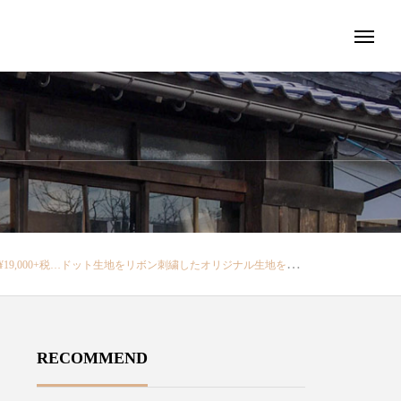
さいね♡本日も18時まで営業中・…………………………………………………・#ユーカリ荘#島根#松江#山陰#古民家#セレクトショップ#ライフスタイルショップ#アパレル#お洋服#服#雑貨#雑貨屋#丁寧な仕事#モノラボ#nume#水玉#ドット#ブラウス#夏#コーデ#夏コーデ
RECOMMEND