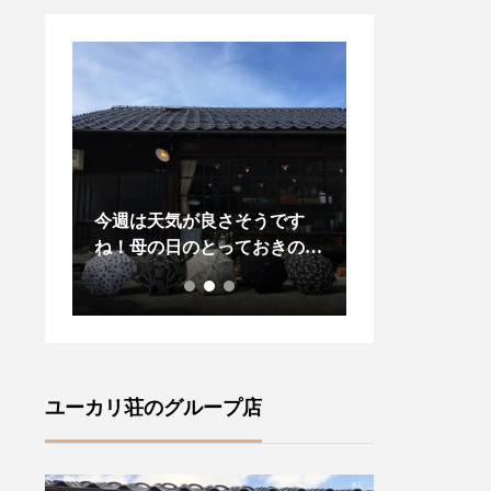
変お待
今週は天気が良さそうです
昨日、今日と松
々に
ね！母の日のとっておきの贈
りましたね今年
ズ」が
り物に！また、晴れの日に気
プダウンがある
・ロン
分が上がる傳tutaeeツタエノ
し先の梅雨の気
•サセ
ヒガサをご紹介いたします・
羽織物があると
風情が
【柄】左から藍玉オナワ黒白
ね・style +co
(ラ
菊無地黒flower2 ・裏表に全
ドジャケット」
ャロリ
く同じ柄を施す事ができ傘を
します・こちら
ユーカリ荘のグループ店
ランド
さした内側からも楽しむこと
りのあるサイズ
ズ』フ
ができます ♪・ステッキを思
ーラード襟でか
ture
わせる竹の持ち手は手によく
気負いなく羽織