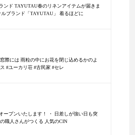
#手織#一点物#インテリア#ギフト#プレゼント##
……………………………#島根#松江#ユーカリ
ンド TAYUTAU春のリネンアイテムが届きま
根観光#松江観光#松江旅行
u#ライフスタイルショップ#セレクトショップ#古民家
ナルブランド「TAYUTAU」 着るほどに
レル#洋服#コーデ#20ss#服#春服#春#新作#new
le+confort#シャツ#ブラウス#島根観光#松江観光#島根
 窓際には 雨粒の中にお花を閉じ込めるかのよ
ス #ユーカリ荘 #古民家 #セレ
りオープンいたします！ ・ 日差しが強い日も突
の職人さんがつくる 人気のCIN