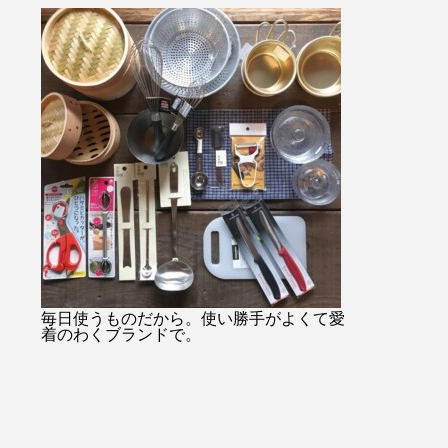
・・#
始のみお問い合わせ08523374
ャケットコーデ
ukar
48・
tayutau#ブ
プ#ライ
…………………………………………………………
ネート#春コー
貨店#
日傘は当店オンラインショッ
根旅行
ンミル
プでもご購入できます！！ht
縫#贈り
tps://net-store.haus.ne.jp/右上
#島根
の検索で日傘とご入力くださ
い。・または@haus_netstore
のアカウントURLからアク
セスできます！！皆様のご利
用をおまちしておりま
す………………………………………………………
#ユーカリ荘#yukarisou#セレ
クトショップ#ライフスタイ
毎日使うものだから。使い勝手がよくて愛
着のわくブランドで。
ルショップ#松江#島根#北堀#
雑貨#雑貨屋#古民家#アパレ
ル#傳#ツタエノヒガサ#日傘#
ギフト#プレゼント#母の日の
贈り物#白菊#オナワ#黒玉#ド