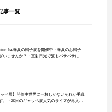
n」color mix brown×blackprice¥18,500+tax
頭まわりすこしゆったりな59㎝・MBO
記事一覧
X-101PT「BOXED HAT11㎝brim plain tap
e」color mix brown×blackprice¥18,500+tax
頭まわり通常サイズ57.5㎝すこしゆった
りな59㎝の2種類・ブリムは11㎝としっ
かり日差しから守ってくれます・・MB
OX-104 7㎝ brim grossgrain ribbon」「BO
mature ha.春夏の帽子展を開催中・春夏のお帽子
XED HAT7㎝」color mix brown×blackpric
ざいませんか？・直射日光で髪もバサバサにな
e¥18,500+tax頭まわりすこしゆったりな5
こちらのボックスハットがおススメです！！・
9㎝・7㎝ブリムですこしカジュアルな雰
ました◎◎気になっていたお客様は日曜までに
囲気に！・・・ボックスハットなので場
ださいませ♡・・本日も18時まで営業中 明日も
所を取らず持ち運びも楽です！・ぜひ店
ご来店をお待ちしております・
頭でチェックくださいませ！本日も18時
………………#ユーカリ荘#yukarisou#島根#
まで営業中♪・・
家#セレクトショップ#ライフスタイルショップ#
 【ギャッベ展】開催中世界に一枚しかないそれが手織
………………………………………………
ル#夏#matureha#帽子#ボックスハット#ハット
す。・本日のギャッベ展人気のサイズが再入
#島根#松江#ユーカリ荘#yukarisou#ライ
ハプナ#靴下#カバーソックス#島根旅#島根旅行#旅#
97 ¥48,000+tax4.5枚目⇨約60×60 ¥45,000+tax6
フスタイルショップ#セレクトショップ#