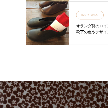
INSTAGRAM
オランダ発のロイ
靴下の色やデザイ
少し厚底になって
れしか履けないくら
ーカリ荘#セレク
#雑貨#雑貨屋#ロイン