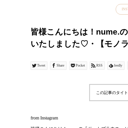
IN
皆様こんにちは！nume
いたしました♡・【モノラボ nume】ドットブ
¥19,000+税…ドット
生地を使用したフレンチ
Tweet
Share
Pocket
RSS
feedly
ポイントになること間違
とオフの2色です・オシャ
この記事のタイト
くとここぞ！という時に
紹介した商品以外にもさ
from Instagram
アイテム】が多数入荷し