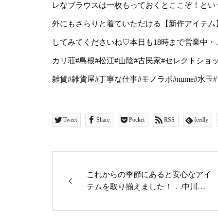
Tweet
Share
Pocket
RSS
feedly
これからの季節にあると安心なアイ
テムを取り揃えました！．.中川政
七商店毎年人気『麻之実油のUVク
リーム』.…天然成分100%の日焼け