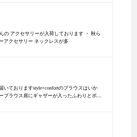
olle_apparel @decolle_matsue
+tax・1点ものですので気になるお客様はお早めにご来
雑貨#雑貨屋#アパレル#夏#summer#日焼
せくださいませ・クリスマスや年末年始に向け
け#matureha#マチュアーハ #ハット#101
ギャッベやキリムで模様替えしてみてはいかがで
ボックスハット#104ボックスハット#ボ
もよりサイズ、柄、色を豊富に取り揃えておりま
ックスハット#mbox#帽子
は手で紡ぎ、大地の恵みで染め上げ、大自然の中
oさんの アクセサリーが入荷しております ・ 秋ら
めて自由に織り上げられる800年の歴史のあるギャ
ーアクセサリー ネックレスが多
使い込むことにより表情豊かに味わい深く変化し
の感性豊かなデザイン上質ウールから生まれる驚
触り心地と気持ち良さです・・期間中、1万円以
上げのお客様に【携帯用】薬用消毒液ハンドジェル
します。・・ぜひ、あなたの一枚を探しにユーカ
い。・・
ておりますstyle+confortのブラウスはいか
……………………………………………お問い合わ
ーブラウス肩にギャザーが入ったふわりとボリ
きましてはお電話にて承っております08523374
ウス！！・前開きなので羽織としても着れるの
:00〜18:00にお問い合わせくださいま
カラーは春にぴったりなkiwiシックなnavyの2
…………………………………………………・・・
ン100%でこれから夏まで長く愛用していただ
arisou#ライフスタイルショップ#セレクトショップ
頭でお試しください！！本日も18時まで営業中
な仕事#キリム#ミニキリム#ギャッベ展#インテリ
待ちしております・