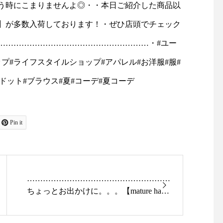
ャケットコーデ#ジャケット#
お待ちしております！
tayutau#ブラウス#コーディ
島根#松江#ユーカリ荘#y
ネート#春コーデ#島根旅#島
isou#セレクトショッ
根旅行
フスタイルショップ#雑
雑貨#雑貨屋#マーチャ
ズ#merchantmills#裁
物#ギフト#︎#ハサミ#針
旅#島根旅行
Pin it
………………………………………………
ちょっとお出かけに。。。【mature ha】
のボックスハットはいかが？MBOX-101
「BOXED HAT11㎝brim grossgrain ribbo