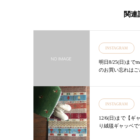
止め♡麻之実油(アサ種子油(保湿成
分))が肌に潤いを与え、肌を滑らか
関連
に整えますベタベタせず、さらっと
しています！．日差しが強くなって
きておまとめ買いをされるお客様が
増えてます◎肌弱いけどこれはすご
INSTAGRAM
くよかったからとご好評いただいて
おりますよ♡・・『アウトドアキャ
明日8/25(日)まで
ンドル』…ニームの精油と清々しい
のお買い忘れはご
ヒノキの香りを合わせたアウトドア
りがちそんな時は
キャンドル海と山を感じるような香
残りわずがとなり
りキャンドルならではのあたたかな
店頭でお楽しみく
光も楽しんでいただけます◎お庭キ
11時より皆様の
INSTAGRAM
ャンプにもおススメです..パーフェ
…………………………
クトポーション『アウトドスプレ
松江#山陰#古民
12/6(日)まで
ー』…虫の嫌がる香りとされるシト
雑貨#雑貨屋#アパレ
り絨毯ギャッベで
ロネラ等がブレンドされた清涼感あ
#リボン#101#
荷！！1.2.3枚目⇨約67×
る香りのボディスプレー 植物精油