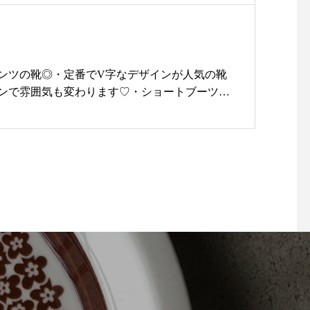
ンツの靴◎・定番でV字なデザインが人気の靴
ンで雰囲気も変わります♡・ショートブーツは
いるので多少の雪は安心です♪・一度履くとこ
い歩きやすいです♪・是非 お試しを…︎・・#ユ
トショップ#ライフスタイルショップ#松江#島根
ツ#Loint's#靴#販売会#ハプナ