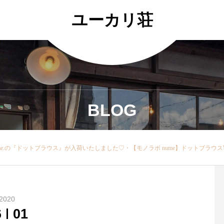
ユーカリ荘
BLOG
ブラウス¥19,000+税…ドット生地をリボン刺繍したオリジナル生地を使用したフレンチスリーブのブラウスコーデのポイントになること間違いなし！・カラーはネイビーとオフの2色です・オシャレなブラウスは一枚もっておくとここぞ！という時にこまりませんよ◎・・本日ご紹介した商品以外にもさらりと着ていただける【新作アイテム】が多数入荷しております！・ぜひ店頭でチェックしてみてくだ
2020
6
01