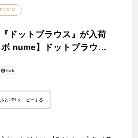
STAGRAM
.の『ドットブラウス』が入荷
ラウス
生地をリボン刺繍したオリジナル
昨日、今日と松江は肌寒くな
お裁縫好きの皆さま大
りましたね今年は気温のアッ
たせいたしました！久
スリーブのブラウスコーデの
Pin it
プダウンがある春また、すこ
「マーチャント＆ミル
いなし！・カラーはネイビー
し先の梅雨の気温感対策にも
再入荷しております・
羽織物があると便利ですよ
ドンの南東部イースト
レなブラウスは一枚もってお
ね・style +confort「テーラー
ックス州にある中世の
ルとURLをコピーする
ドジャケット」をご紹介いた
残る小さな田舎町 "Rye
こまりませんよ◎・・本日ご
します・こちらは程よくゆと
イ)" に拠点を置くキ
りのあるサイズ感小さめのテ
ン・デンハムによるブ
らりと着ていただける【新作
ーラード襟でかしこまらずに
『マーチャント＆ミル
ております！・ぜひ店頭でチ
気負いなく羽織っていただけ
ランスの伝統的な 『 cou