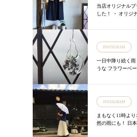
ア#手織絨毯#絨毯
ご来店をお待ちしております♡..
……………………
当店オリジナルブラ
旅行#島根旅行#島
…………………………………………
荘#yukariso
した！ ・ オリジ
#島根#松江#ユーカリ荘#yukarisou#
#雑貨#雑貨屋#アパ
ライフスタイルショップ#セレクト
#fashion#sty
ショップ#雑貨#雑貨屋#中川政七商
旅行#松江旅行
店#アウトドア#フェス#日焼け対策#
INSTAGRAM
アウトドアキャンドル#UVクリーム
#パーフェクトポーション#アウトド
一日中降り続く雨
アスプレー#CINQ#サンク#蚊取り線
うな フラワーベー
香入れ
INSTAGRAM
まもなく11時よ
然の雨にも！ 日本