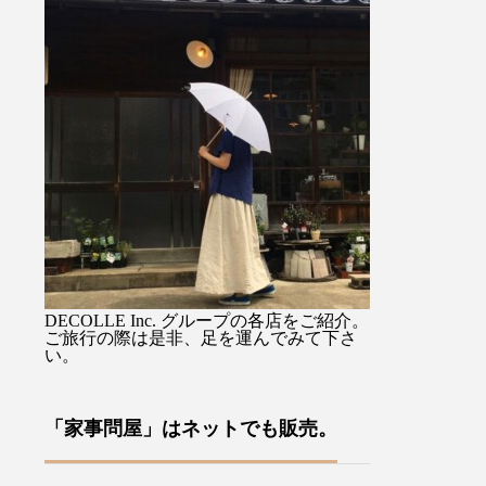
) 』を
馴染み持ちやすすく持ち手の
るジャケットで
思いか
先端のタッセル付ストラップ
を選ばない着丈
、イギ
に手を通せば両手が使えて便
スカートでも。
裁縫小
利ですよ♡・・ぜひお気に入
りながらも硬さ
ます・
りを1本をみつけてください
心地のデラヴェ
あるロ
ね母の日のギフトラッピング
肉感をを拾わな
ドによ
も承っております♡・・「傳
い生地の厚み製
、今ま
tutaeeツタエノヒガサ」日傘
風合いよく仕上
わい
は様々な工程に熟練した職人
す・ぜひ店頭で
ールで
さん達の技術、手作業を要
みてくださいね
案をユ
し、日本国内でしかできない
ージュ、ブラッ
ださ
魅力を現代だからこそ意匠と
その他にも今週
DECOLLE Inc. グループの各店をご紹介。
な裁縫
掛け合わせ、それを使う人の
イテムが多数入
ご旅行の際は是非、足を運んでみて下さ
い。
や針
日々の彩りとなり、使い込む
す！・#ユーカリ荘
ており
ほどに良さが現れていくそん
#島根#松江#山
方への
なものを生み出していこうと
レクトショップ
「家事問屋」はネットでも販売。
す♪本
考えています・・・営業時間
イルショップ#
来店を
10:00〜18:00店休日 年末年
アパレル#服#styl