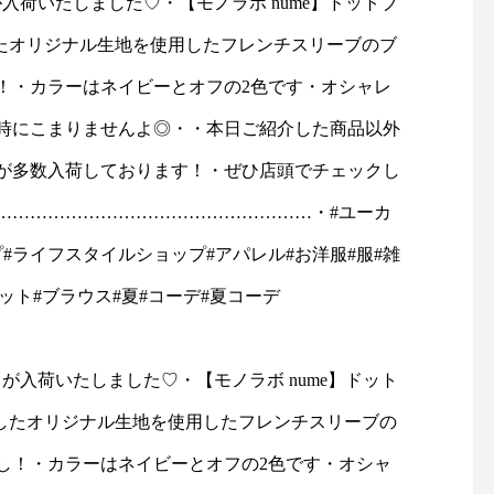
が入荷いたしました♡・【モノラボ nume】ドットブ
るジャケットです。・ボトム
(クチュール：仕立て服
♡本日も18時まで営業中・
繍したオリジナル生地を使用したフレンチスリーブのブ
を選ばない着丈はパンツでも
現代にも広めたいとの
スカートでも。ハリコシがあ
ら、パターンの製作や
…………………・#ユーカリ
！・カラーはネイビーとオフの2色です・オシャレ
りながらも硬さの無い軽い着
リス製品を中心とした
心地のデラヴェジャージーで
物の仕入れを行ってい
時にこまりませんよ◎・・本日ご紹介した商品以外
家#セレクトショップ#ライフ
肉感をを拾わないちょうど良
写真家、ライターでも
が多数入荷しております！・ぜひ店頭でチェックし
#お洋服#服#雑貨#雑貨屋#
い生地の厚み製品洗いをして
ーデリック・フィール
風合いよく仕上げてありま
るグラフィックと共に
………………………………………………・#ユーカ
me#水玉#ドット#ブラウス#
す・ぜひ店頭でチェックして
での裁縫における「か
プ#ライフスタイルショップ#アパレル#お洋服#服#雑
みてくださいね！カラー/ベ
い」とは一味違う、ク
ージュ、ブラックの2色・・
伝統的なスタイルの提
ドット#ブラウス#夏#コーデ#夏コーデ
その他にも今週も春の新作ア
ーカリ荘でお楽しみく
イテムが多数入荷しておりま
い！・持ち運びに便利
す！・#ユーカリ荘#yukariso
キットをはじめ︎はさみ
#島根#松江#山陰#古民家#セ
🪡、ピンなど再入荷し
レクトショップ#ライフスタ
ます！・お裁縫好きな
イルショップ#雑貨#雑貨屋#
贈り物にもおススメで
アパレル#服#styleconfort#ジ
日も18時まで皆様のご