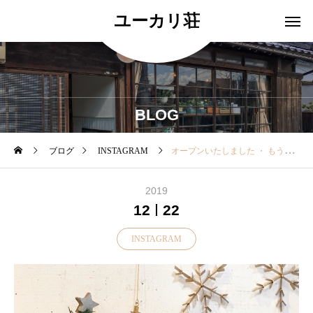
ユーカリ荘
BLOG
ブログ
INSTAGRAM
オープンいたしました ・ もうすぐChristmas 子供から大人まで嬉しいプレゼントに スノードームはいかが？ ・ キ
2019
12
22
INSTAGRAM