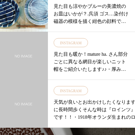
見た目も涼やかブルーの美濃焼の
お皿はいかが？.呉須 ゴス…染付け
磁器の模様を描く紺色の顔料で手
書きされた縞模様のお皿！.お皿の
表面には布目が付けられていて手
INSTAGRAM
書きならではの味わいのある線と
重なりとても素敵です♡.フラット
見た目も暖か！mature ha. さん部分
なお皿ですがリムが立っているの
ごとに異なる網目が楽しいニット
でドレッシングやソースをかける
帽をご紹介いたします♪♪・厚みも
ような料理にもおススメです！.普
ありしっかりとした生地感です・
段使いにまた、プレゼントにもお
少し斜めになっていてかぶった時
ススメですよ♡.#ユーカリ荘#yukar
INSTAGRAM
のかたちがとても綺麗です・・寒
isou#セレクトショップ#ライフス
い日のオシャレ帽子に。。。ぜひ
天気が良いとお出かけしたくなりま
タイルショップ#松江#島根#雑貨#
店頭でお試しくださいね♡・▼本
に長時間歩くそんな時は『ロインツ
雑貨屋#美濃焼#敏山釜#磁器
日も18時まで営業中▼・#ユーカリ
です！！・1918年オランダ生まれの
荘#yukarisou#デコレ#decolle#姉妹
くほどに足に馴染む3Dコンフォート 
店#島根#松江#古民家#セレクトシ
60°丸みを持たせた特殊なソールを使