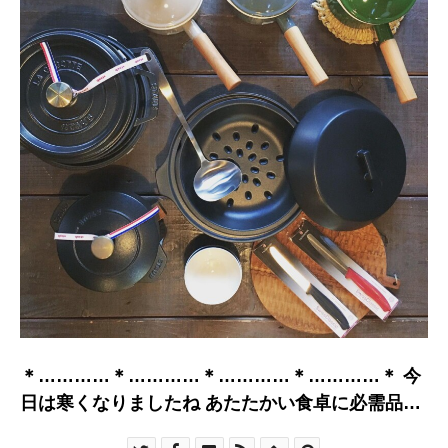
＊…………＊…………＊…………＊…………＊ 今
日は寒くなりましたね あたたかい食卓に必需品な
キッチンア