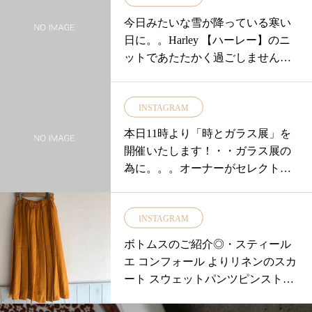
今日みたいな雪が降っている寒い
日に。。Harley 【ハーレー】のニ
ットであたたかく過ごしません
か？・ウール 100%made in SCOTL
AND リピーターさんも多いニット
INSTAGRAM
♪・軽くてあったか。。。。ジャケ
ットやコートの中にすっぽりと収
本日11時より「時とガラス展」を
まり 着心地抜群です◎・一番寒く
開催いたします！・・ガラス展の
なる2月の山陰の冬に大活躍してく
為に。。。オーナーがセレクトし
れそうです♪・▼肌触りのなめから
たレトロで可愛い柄のコップや器
なカシミアタートル▼伝統的なノ
をたくさん入荷しております♡・1
ルディック柄▼シンプルなセータ
INSTAGRAM
点ものも数多くございますのでお
ー▼猫目ボタンが素敵なカーデを
早めにご来店くださいませ・＊…..
ボトムスのご紹介◎・スティール
ご用意しておりますぜひ店頭でチ
＊…..＊…..＊…..＊…..＊…..＊…..
エ コンフォール よりリネンのスカ
ェックしてみてください♡・店内
＊・尚 在庫のご確認をご希望のお
ート スウェットパンツピンストラ
あたたかくして皆様のご来店を本
客様は11時〜18時0852337448ユー
イプのワイドパンツなど…・何と
日も18時までお待ちしておりま
カリ荘へお気軽にお問い合わせく