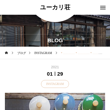
ユーカリ荘
BLOG
ブログ
INSTAGRAM
＊…………＊…………＊…………＊…………＊ 今日は寒くなりましたね あたたかい食卓に必需品な キッチンア
2021
01
29
INSTAGRAM