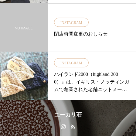
ら 『LINEN
INSTAGRAM
閉店時間変更のおしらせ
INSTAGRAM
ハイランド2000（highland 200
0）』は、イギリス・ノッティンガ
ムで創業された老舗ニットメーカ
ー＊素材には100%ナチュラル繊維
のシェットランドウールを使用し
手編み機による伝統的な特殊技法
ユーカリ荘
を守り続けることで品質の高いニ
ット製品を世に送り出しています
＊熟練の職人がハンドフレームで1