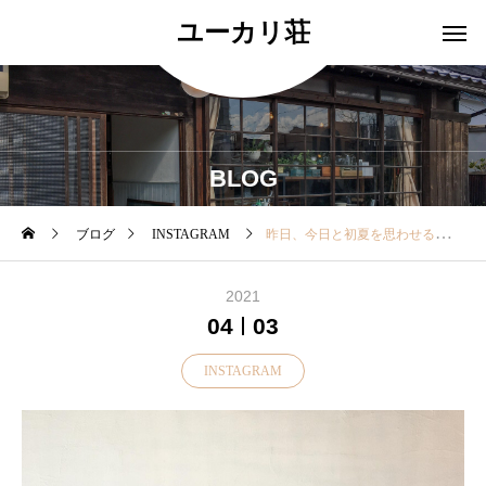
ユーカリ荘
BLOG
ブログ
INSTAGRAM
昨日、今日と初夏を思わせる気温。。。 そんな今日にピッタリ！ ・ 当店オリジナルブランド 【TAYUTAU】から 新
2021
04
03
INSTAGRAM