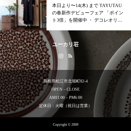
りますよ！・スタッフも毎年楽し
ウェット2型』『定番のウールタッ
本日より〜14(木) まで TAYUTAU
みにしているお帽子たち。。。・
クスカートの新色』など多数ご用
の春新作デビューフェア 「ポイン
ぜひ「デコレ」「ユーカリ荘」
意しております・本日はその中か
ト3倍」を開催中 ・ デコレオリジ
「HÅUS」それぞれのセレクトを
らワンピースをご紹介こちらのバ
ナルブランド 「
お楽しみください。・・・当店オ
ンドカラーワンピースは一枚決ま
ンラインショップからもご購入頂
ります！また、羽織ってきていた
けますhttps://net-store.haus.ne.jp/是非
ユーカリ荘
だけるので着回し力抜群です・生
こちらも合わせてチェックくださ
地もウールで光沢感がありますご
い・・#島根#松江#北堀#ユーカリ
自宅で手洗い洗濯できますのでお
荘#yukarisou#ライフスタイルショ
手入れも楽ちんですcolorgray、char
ップ#セレクトショップ#アパレル#
coal、blackの3カラーをチョイ
雑貨#雑貨屋#matureha#バケットハ
島根県松江市北堀町82-4
ス・・ぜひ拘りの一枚を店頭でお
ット#ハット#春の帽子展#帽子#島
OPEN – CLOSE
試しください！本日も18時まで営
根旅#島根旅行#しまねっこペイ
業中明日は11時よりオープンいた
AM11:00 – PM6:00
します・@decolle_matsue デコレ松
定休日：火曜（祝日は営業）
江ユーカリ荘それぞれで皆様のご
来店をお待ちしております・#ユー
Copyright © 2009
カリ荘#yukarisou#島根#松江#古民