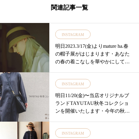
関連記事一覧
INSTAGRAM
明日2023.3/17(金)よりmature ha.春
の帽子展がはじまります・あなた
の春の着こなしを華やかにしてく
れるそんな帽子達。普段帽子をか
ぶり慣れていない方でも驚くほど
INSTAGRAM
に取りいれやすいデザイン。・今
年の春は新作の「バケットハッ
明日11/20(金)〜当店オリジナルブ
ト」をはじめボックスハットの新
ランドTAYUTAU秋冬コレクショ
作、ベレー帽の新色。また初めて
ンを開催いたします・今年の秋冬
バッグも入荷いたします。・今年
は『新色のバンドカラーシャツワ
は定番のアイテムと合わせて更に
ンピース』『形違いのシャツ』・
ラインナップ豊富にご用意してお
INSTAGRAM
また素材や形に拘った『新作のス