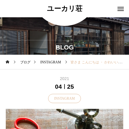
ユーカリ荘
BLOG
ブログ
INSTAGRAM
皆さま こんにちは ・ かわいい多肉植物の寄せ植えはいかが？ ぷくぷくとかわいい多肉さん達 ・ 水やりも回数
2021
04
25
INSTAGRAM