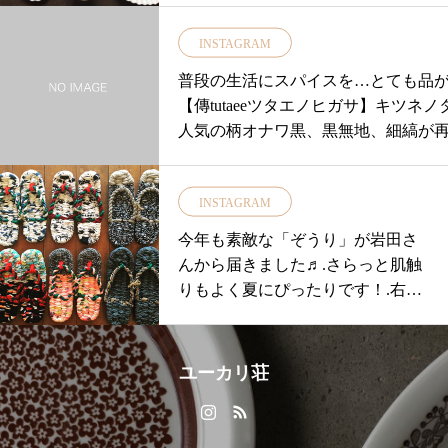
作りなので、その違いを楽しんでお
INSTAGRAM
さい・電子レンジ、食洗機可能ご自
またお祝いにおススメです贈り物の
普段の生活にスパイスを…とても品か
せなどお困りの際はご相談ください
【傳tutaeeツタエノヒガサ】キツネノ
はこれからの季節に嬉しいカレー皿
人気の柄オナワ黒、黒無地、細縞が
お花を飾りたいそんなあなたにおス
price ¥17,000+tax..静岡県浜松の
瓶お祝いにペアマグの贈り物など・本
うせん)」と東京下町の傘職人による傳tu
時まで営業しております是非、店頭
INSTAGRAM
ーベル.注染により染められた生地は
ってその温かみを感じてくださいま
柄を施す事ができ傘をさした内側か
今年も素敵な「ぞうり」が岩田さ
せ！！・・・お問い合わせ、お取り
できます ♪.ステッキを思わせる竹
んから届きました♬.さらっと肌触
望のお客様は11:00〜18:0008523374
馴染み持ちやすいです.また持ち手の
りもよく夏にぴったりです！.右上
絡くださいませ店休日 年末年始の
付ストラップに手を通せば両手が使
下2つ→男性用左4つ→女性用是非
み………………………………………
♡.ネット通販でも人気のこちらの日傘
店頭でチェックしてみてください
#ユーカリ荘#yukarisou#島根#松江#
荷の商品もございますので気にな
ね！.本日も11:00〜18:00営業して
クトショップ #ライフスタイルショッ
ユーカリ荘
ェックしてみてくださいね！.本日も1
おります♡.#島根#松江#ユーカリ
貨#雑貨屋#器#食器#わかさま陶芸#益
1時よりオープンいたします..
荘#古民家#雑貨#ライフスタイルシ
皿#器のある暮らし #ギフト#プレゼン
…………………………………………
ョップ#セレクトショップ#ぞうり#
ッチン用品#キッチン#うつわのある暮