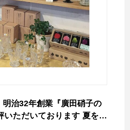
るジャケットです。・ボトム
(クチュール：仕立て服
を選ばない着丈はパンツでも
現代にも広めたいとの
スカートでも。ハリコシがあ
ら、パターンの製作や
りながらも硬さの無い軽い着
リス製品を中心とした
心地のデラヴェジャージーで
物の仕入れを行ってい
肉感をを拾わないちょうど良
写真家、ライターでも
い生地の厚み製品洗いをして
ーデリック・フィール
風合いよく仕上げてありま
るグラフィックと共に
す・ぜひ店頭でチェックして
での裁縫における「か
みてくださいね！カラー/ベ
い」とは一味違う、ク
ージュ、ブラックの2色・・
伝統的なスタイルの提
その他にも今週も春の新作ア
ーカリ荘でお楽しみく
イテムが多数入荷しておりま
い！・持ち運びに便利
す！・#ユーカリ荘#yukariso
キットをはじめ︎はさみ
 明治32年創業『廣田硝子の
#島根#松江#山陰#古民家#セ
🪡、ピンなど再入荷し
レクトショップ#ライフスタ
ます！・お裁縫好きな
好評いただいております 夏を涼
イルショップ#雑貨#雑貨屋#
贈り物にもおススメで
アパレル#服#styleconfort#ジ
日も18時まで皆様のご