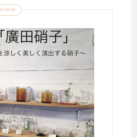
STAGRAM
昨日、今日と松江は肌寒くな
お裁縫好きの皆さま大
りましたね今年は気温のアッ
たせいたしました！久
プダウンがある春また、すこ
「マーチャント＆ミル
し先の梅雨の気温感対策にも
再入荷しております・
羽織物があると便利ですよ
ドンの南東部イースト
ね・style +confort「テーラー
ックス州にある中世の
ドジャケット」をご紹介いた
残る小さな田舎町 "Rye
します・こちらは程よくゆと
イ)" に拠点を置くキ
りのあるサイズ感小さめのテ
ン・デンハムによるブ
ーラード襟でかしこまらずに
『マーチャント＆ミル
気負いなく羽織っていただけ
ランスの伝統的な 『 cou