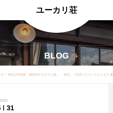
ユーカリ荘
BLOG
す！ 明治32年創業『廣田硝子のガラス展』 ・ 毎年、ご好評いただいております 
2022
5
31