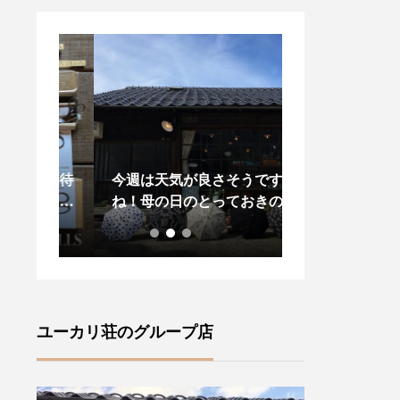
変お待
今週は天気が良さそうです
昨日、今日と松
々に
ね！母の日のとっておきの贈
りましたね今年
ズ」が
り物に！また、晴れの日に気
プダウンがある
・ロン
分が上がる傳tutaeeツタエノ
し先の梅雨の気
•サセ
ヒガサをご紹介いたします・
羽織物があると
風情が
【柄】左から藍玉オナワ黒白
ね・style +co
(ラ
菊無地黒flower2 ・裏表に全
ドジャケット」
ャロリ
く同じ柄を施す事ができ傘を
します・こちら
ユーカリ荘のグループ店
ランド
さした内側からも楽しむこと
りのあるサイズ
ズ』フ
ができます ♪・ステッキを思
ーラード襟でか
ture
わせる竹の持ち手は手によく
気負いなく羽織