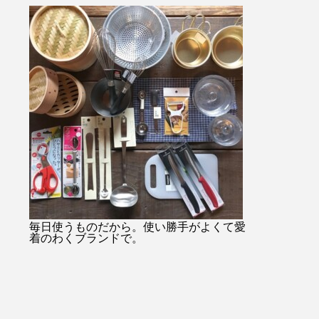
・・#
始のみお問い合わせ08523374
ャケットコーデ
ukar
48・
tayutau#ブ
プ#ライ
…………………………………………………………
ネート#春コー
貨店#
日傘は当店オンラインショッ
根旅行
ンミル
プでもご購入できます！！ht
縫#贈り
tps://net-store.haus.ne.jp/右上
#島根
の検索で日傘とご入力くださ
い。・または@haus_netstore
のアカウントURLからアク
セスできます！！皆様のご利
用をおまちしておりま
す………………………………………………………
#ユーカリ荘#yukarisou#セレ
クトショップ#ライフスタイ
毎日使うものだから。使い勝手がよくて愛
着のわくブランドで。
ルショップ#松江#島根#北堀#
雑貨#雑貨屋#古民家#アパレ
ル#傳#ツタエノヒガサ#日傘#
ギフト#プレゼント#母の日の
贈り物#白菊#オナワ#黒玉#ド