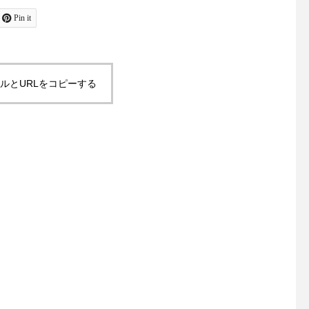
ャケットコーデ#ジャケット#
お待ちしております！
tayutau#ブラウス#コーディ
島根#松江#ユーカリ荘#y
Pin it
ネート#春コーデ#島根旅#島
isou#セレクトショッ
根旅行
フスタイルショップ#雑
雑貨#雑貨屋#マーチャ
ルとURLをコピーする
ズ#merchantmills#裁
物#ギフト#︎#ハサミ#針
旅#島根旅行