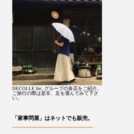
) 』を
馴染み持ちやすすく持ち手の
るジャケットで
思いか
先端のタッセル付ストラップ
を選ばない着丈
、イギ
に手を通せば両手が使えて便
スカートでも。
裁縫小
利ですよ♡・・ぜひお気に入
りながらも硬さ
ます・
りを1本をみつけてください
心地のデラヴェ
あるロ
ね母の日のギフトラッピング
肉感をを拾わな
ドによ
も承っております♡・・「傳
い生地の厚み製
、今ま
tutaeeツタエノヒガサ」日傘
風合いよく仕上
わい
は様々な工程に熟練した職人
す・ぜひ店頭で
ールで
さん達の技術、手作業を要
みてくださいね
案をユ
し、日本国内でしかできない
ージュ、ブラッ
ださ
魅力を現代だからこそ意匠と
その他にも今週
DECOLLE Inc. グループの各店をご紹介。
な裁縫
掛け合わせ、それを使う人の
イテムが多数入
ご旅行の際は是非、足を運んでみて下さ
い。
や針
日々の彩りとなり、使い込む
す！・#ユーカリ荘
ており
ほどに良さが現れていくそん
#島根#松江#山
方への
なものを生み出していこうと
レクトショップ
「家事問屋」はネットでも販売。
す♪本
考えています・・・営業時間
イルショップ#
来店を
10:00〜18:00店休日 年末年
アパレル#服#styl