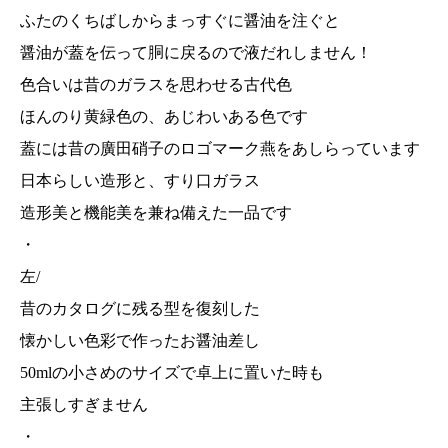
ふたのくちばしからまっすぐに醤油を注ぐと
醤油が蓋を伝って胴に戻るので液だれしません！
色合いは昔のガラスを思わせる古代色
ほんのり黄緑色の、あじわいある色です
蓋には昔の廣田硝子のロゴマーク燕をあしらっています
日本らしい造形と、すり口ガラス
造形美と機能美を兼ね備えた一品です
・
左/
昔のカタログに残る型を復刻した
懐かしい色彩で作ったお醤油差し
50mlの小さめのサイズで卓上に置いた時も
主張しすぎません
・