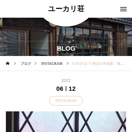
ユーカリ荘
BLOG
ブログ
INSTAGRAM
6/18(日)まで 明治32年創業『廣田硝子のガラス展』を開催中 ・ その中から本日は 「醤油差し」をご紹介◎ ・ 右/
2022
06
12
INSTAGRAM