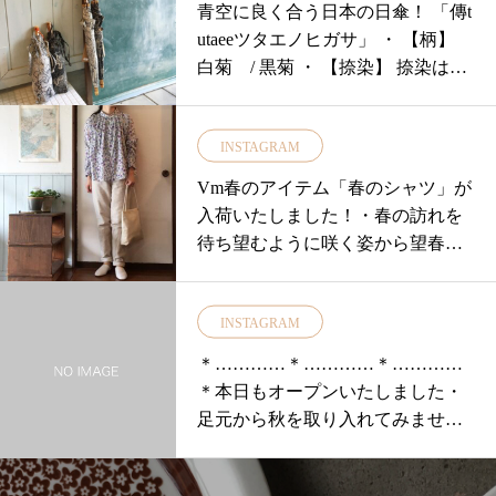
青空に良く合う日本の日傘！ 「傳t
utaeeツタエノヒガサ」 ・ 【柄】
白菊 / 黒菊 ・ 【捺染】 捺染はた
いへん細
INSTAGRAM
Vm春のアイテム「春のシャツ」が
入荷いたしました！・春の訪れを
待ち望むように咲く姿から望春花
という別名をもっている「木蓮」
をイメージしたオリジナルプリン
INSTAGRAM
トを使用したシャツふっくらとし
た花の形と花びら先へと向かうグ
＊…………＊…………＊…………
ラデーションなら美しさを大切に
＊本日もオープンいたしました・
一筆で水彩絵具を使って描かれて
足元から秋を取り入れてみません
います・羽織を着てもデザインが
か？hapuna＆coさんから秋の靴下
活きるように全面にタックを加え
が沢山入荷いたしました！・ぜひ
てるのでシルエットが綺麗ですま