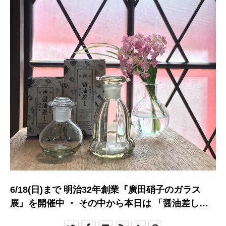
6/18(日)まで 明治32年創業『廣田硝子のガラス
展』を開催中 ・ その中から本日は 「醤油差し」
をご紹介◎ ・ 右/