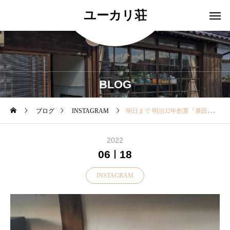
ユーカリ荘
BLOG
ブログ
INSTAGRAM
明日まで 明治32年創業『廣田硝子のガラス展』を開催中！ ・ 毎年、ご好評いただいております 夏を涼しく美し
2022
06
18
INSTAGRAM