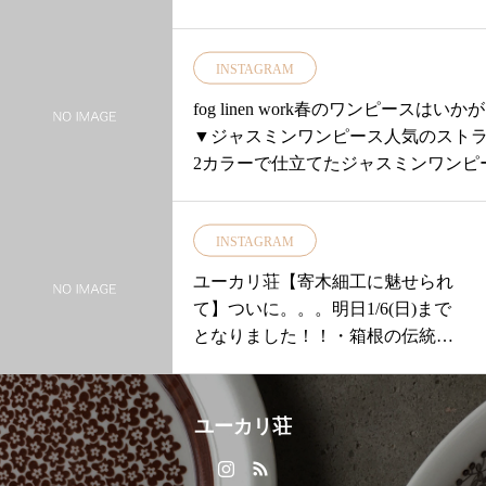
0年の歴史手織り絨毯【ギャッベ】大
のまま自由に織り上げられるキャッ
INSTAGRAM
り 温もりを感じる1点モノの色と柄
家族と一緒に幸せに過ごす」そんな
fog linen work春のワンピースはいかが
ひとりひとりの想いがこめられてい
▼ジャスミンワンピース人気のスト
合わせて人気のチェアーマットをは
2カラーで仕立てたジャスミンワンピ
った玄関マットやキッチンマットな
ス！・フロント部分がすべてボタン
サイズをご用意しております＊ぜひ
ているのでコート代わりにも使える
お確かめください！＊＊＊期間中ギ
INSTAGRAM
もの◎◎・ウェストに切り替えがあ
1万円以上(税抜)ご購入いただいたお
で脚長効果も♡・胸元とウエストに
ユーカリ荘【寄木細工に魅せられ
スポンジ」をプレゼントいたします！
トが3つあるところもポイントです・・
て】ついに。。。明日1/6(日)まで
で明日も11時より営業いたします！皆
orスタンリー…ベージュ×ブラックの
となりました！！・箱根の伝統工
待ちしております・サイズや在庫のお
ライプ柄ジョージ…ネイビー×ホワイ
芸の寄木細工・本日は「オモヒイ
52337448お電話にて承っております
ストライプ柄.その他にも春アイテム
レ」をご紹介いたします・ちいさ
…………………………………………
数届いております.是非お立ち寄りく
くかわいいオモヒイレなにを入れ
#ユーカリ荘#yukarisou#ライフス
ユーカリ荘
いませ本日も18時まで営業中！！..
ようかな？・ひとつひとつが『1点
クトショップ#松江#島根#丁寧な仕事
…………………………………………
もの』・お買い逃しのないよう
テリア#手織絨毯#手織#一点物#ギャッベ展