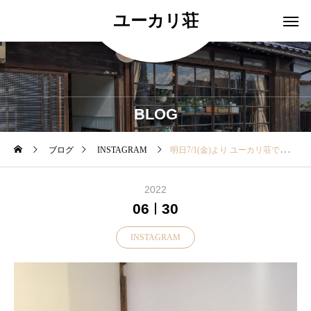
ユーカリ荘
BLOG
ブログ
INSTAGRAM
明日7/1(金)より ユーカリ荘では \サマーセールを開催いたします// . お洋服が【サマーセール価格】にて お買い
2022
06
30
INSTAGRAM