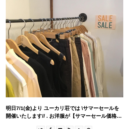
明日7/1(金)より ユーカリ荘では \サマーセールを
開催いたします// . お洋服が【サマーセール価格】
にて お買い