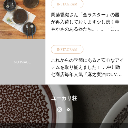
INSTAGRAM
周藤香織さん「金ラスター」の器
が再入荷しております少し渋く華
やかさのある器たち。。。・こち
らは不安定な釉薬を使用している
ため、その時々で色合いがかわっ
INSTAGRAM
てしまうところが魅力です・ぜ
ひ、1点ものの器の美しいカラーを
これからの季節にあると安心なアイ
店頭でお愉しみください・・皆様
テムを取り揃えました！．.中川政
のご来店を18時までお待ちしてお
七商店毎年人気『麻之実油のUVク
ります・営業時間11:00〜18:00お問
リーム』.…天然成分100%の日焼け
い合わせ085233744
止め♡麻之実油(アサ種子油(保湿成
8…………………………………………
分))が肌に潤いを与え、肌を滑らか
ユーカリ荘
#ユーカリ荘#yukarisou#島根#松江#
に整えますベタベタせず、さらっと
古民家#セレクトショップ#雑貨#雑
しています！．日差しが強くなって
貨屋#宍道#周藤香織#器#お皿#お皿
きておまとめ買いをされるお客様が
集め#器集め#テーブルコーディネ
増えてます◎肌弱いけどこれはすご