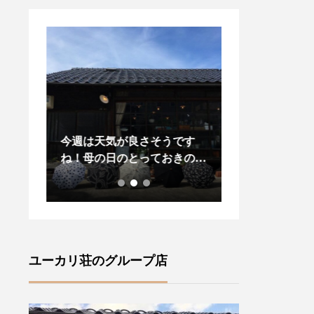
変お待
今週は天気が良さそうです
昨日、今日と松
々に
ね！母の日のとっておきの贈
りましたね今年
ズ」が
り物に！また、晴れの日に気
プダウンがある
・ロン
分が上がる傳tutaeeツタエノ
し先の梅雨の気
•サセ
ヒガサをご紹介いたします・
羽織物があると
風情が
【柄】左から藍玉オナワ黒白
ね・style +co
(ラ
菊無地黒flower2 ・裏表に全
ドジャケット」
ャロリ
く同じ柄を施す事ができ傘を
します・こちら
ユーカリ荘のグループ店
ランド
さした内側からも楽しむこと
りのあるサイズ
ズ』フ
ができます ♪・ステッキを思
ーラード襟でか
ture
わせる竹の持ち手は手によく
気負いなく羽織