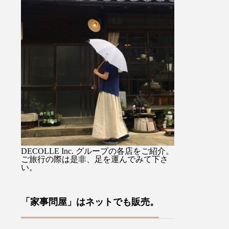
) 』を
馴染み持ちやすすく持ち手の
るジャケットで
思いか
先端のタッセル付ストラップ
を選ばない着丈
、イギ
に手を通せば両手が使えて便
スカートでも。
裁縫小
利ですよ♡・・ぜひお気に入
りながらも硬さ
ます・
りを1本をみつけてください
心地のデラヴェ
あるロ
ね母の日のギフトラッピング
肉感をを拾わな
ドによ
も承っております♡・・「傳
い生地の厚み製
、今ま
tutaeeツタエノヒガサ」日傘
風合いよく仕上
わい
は様々な工程に熟練した職人
す・ぜひ店頭で
ールで
さん達の技術、手作業を要
みてくださいね
案をユ
し、日本国内でしかできない
ージュ、ブラッ
ださ
魅力を現代だからこそ意匠と
その他にも今週
DECOLLE Inc. グループの各店をご紹介。
な裁縫
掛け合わせ、それを使う人の
イテムが多数入
ご旅行の際は是非、足を運んでみて下さ
い。
や針
日々の彩りとなり、使い込む
す！・#ユーカリ荘
ており
ほどに良さが現れていくそん
#島根#松江#山
方への
なものを生み出していこうと
レクトショップ
「家事問屋」はネットでも販売。
す♪本
考えています・・・営業時間
イルショップ#
来店を
10:00〜18:00店休日 年末年
アパレル#服#styl