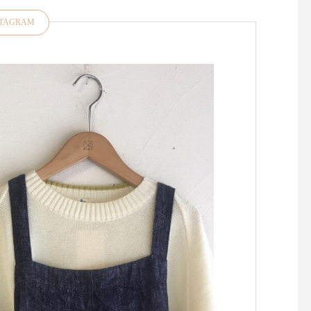
STAGRAM
昨日、今日と松江は肌寒くな
お裁縫好きの皆さま大
りましたね今年は気温のアッ
たせいたしました！久
プダウンがある春また、すこ
「マーチャント＆ミル
し先の梅雨の気温感対策にも
再入荷しております・
羽織物があると便利ですよ
ドンの南東部イースト
ね・style +confort「テーラー
ックス州にある中世の
ドジャケット」をご紹介いた
残る小さな田舎町 "Rye
します・こちらは程よくゆと
イ)" に拠点を置くキ
りのあるサイズ感小さめのテ
ン・デンハムによるブ
ーラード襟でかしこまらずに
『マーチャント＆ミル
気負いなく羽織っていただけ
ランスの伝統的な 『 cou