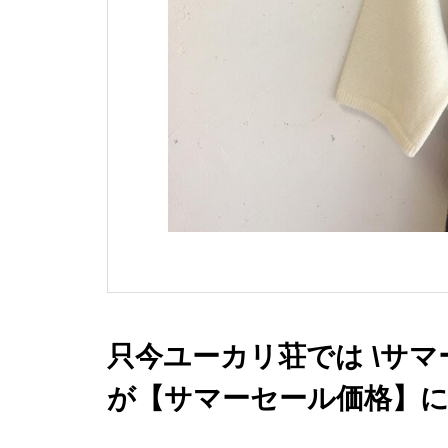
只今ユーカリ荘では \サマー
が【サマーセール価格】に
♡