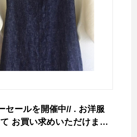
るジャケットです。・ボトム
(クチュール：仕立て服
を選ばない着丈はパンツでも
現代にも広めたいとの
スカートでも。ハリコシがあ
ら、パターンの製作や
りながらも硬さの無い軽い着
リス製品を中心とした
心地のデラヴェジャージーで
物の仕入れを行ってい
肉感をを拾わないちょうど良
写真家、ライターでも
い生地の厚み製品洗いをして
ーデリック・フィール
風合いよく仕上げてありま
るグラフィックと共に
す・ぜひ店頭でチェックして
での裁縫における「か
みてくださいね！カラー/ベ
い」とは一味違う、ク
ージュ、ブラックの2色・・
伝統的なスタイルの提
その他にも今週も春の新作ア
ーカリ荘でお楽しみく
イテムが多数入荷しておりま
い！・持ち運びに便利
す！・#ユーカリ荘#yukariso
キットをはじめ︎はさみ
セールを開催中// . お洋服
#島根#松江#山陰#古民家#セ
🪡、ピンなど再入荷し
レクトショップ#ライフスタ
ます！・お裁縫好きな
て お買い求めいただけます
イルショップ#雑貨#雑貨屋#
贈り物にもおススメで
アパレル#服#styleconfort#ジ
日も18時まで皆様のご