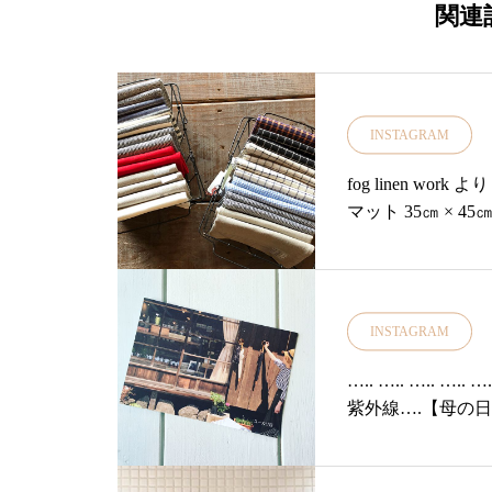
関連
INSTAGRAM
fog linen wo
マット 35㎝ × 4
他コースタータオ
プキンは お弁当包みとしても使える大きさです♪・︎ヘリンボーン
コットンタオルは とっても柔らかくて吸水性抜群。 セットでギ
フトにも…・︎リネンマッ
INSTAGRAM
ム。 シャリシャリした感触が心地いい。 毎日のお洗濯できるの
も嬉しいです♪・
….. ….. …..
荘#島根#松江#古
紫外線….【母の日
レクトショップ#f
間中、開催いたし
まのご来店、お待ちし
….. ….. …..