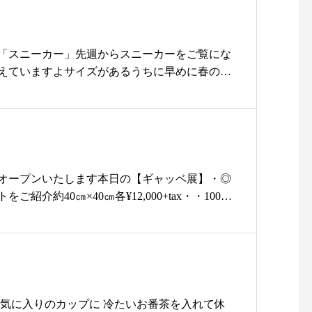
クトショップ#雑貨#雑貨屋#ツタエノヒガサ#シ
INEDAY#日傘#晴雨兼用#日焼け#UVケア
「スニーカー」先週からスニーカーをご覧にな
えていますよサイズがあるうちに早めに春の準
んか？・国内の熟練した手作業で作られた、履
am evaオリジナルギャンバス地のスニーカ
らかく丈夫でシャープなシルエットが特徴1年
してくれる便利な一足ですぜひ店頭で優しい履
olorkinari/gray/black・34…22.5㎝36…2
.5㎝の3サイズ展開です・ぜひ店頭でお試しください
りオープンいたします本日の【ギャッベ展】・◎
で営業中・・
紹介約40㎝×40㎝各¥12,000+tax・・100年
……………………………………………………こ
【ギャッベ】大自然の中で感性のまま自由に織
は当店オンラインショップよりご購入いただけ
ッべ・手紡ぎ 手織り 温もりを感じる1点モ
tore.haus.ne.jp/・@haus_netstore 皆様のご利用をおま
寒い冬を家族と一緒に幸せに過ごす」そんな遊
尚、お客様ご都合によりますサイズ交換、返品
とりひとりの想いがこめられています・・毛足
ご了承くださいませ。
ベの魅力◎もふもふとてもあたたかいで
…………………………………………………#島
た柄以外にも様々な色・柄・サイズをご用意し
お気に入りのカップに 冷たいお番茶を入れて休