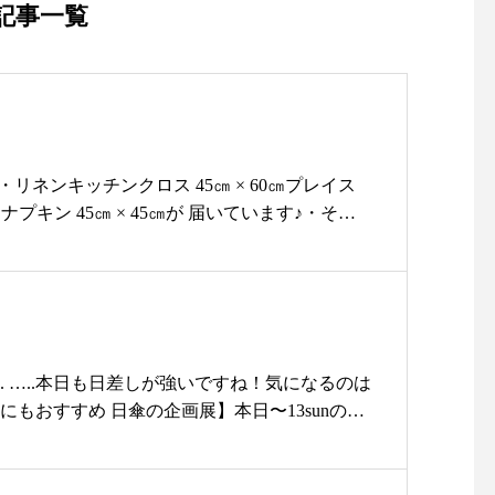
記事一覧
rk より・リネンキッチンクロス 45㎝ × 60㎝プレイス
5㎝ナプキン 45㎝ × 45㎝が 届いています♪・その
ル バスマットもご用意しています◎・︎リネンナ
サージバスマットは fogの人気アイテ
新生活のスタートにもおススメです︎・#ユーカリ
 ….. ….. …..本日も日差しが強いですね！気になるのは
民家#雑貨#雑貨屋#ライフスタイルショップ#セ
にもおすすめ 日傘の企画展】本日〜13sunの期
og#フォグ#リネン#麻素材
ますぜひお手にとってお確かめください！.皆さ
ております♡営業時間11:00〜18:00…….
 ….. …..#島根#松江#ユーカリ荘#ライフスタイルショ