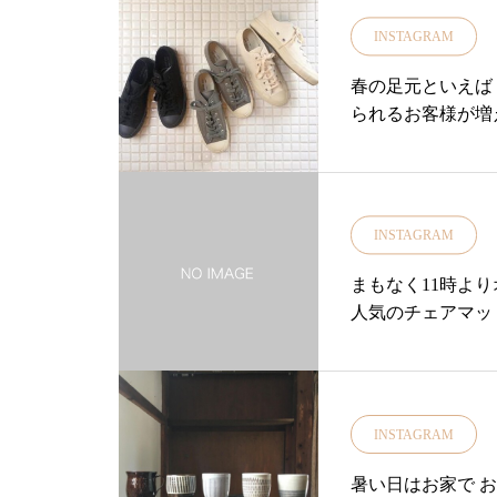
ップ#古民家#セレ
INSTAGRAM
ュールメール#MAR
春の足元といえば
られるお客様が増
備をしておきませ
き心地の良い「ev
ー」・ソウルが柔
を通してして活躍
INSTAGRAM
き心地をお試しください・c
3.5㎝38…24
まもなく11時よ
ね本日も18時ま
人気のチェアマットをご
……………………
の歴史手織り絨毯
ちらのスニーカー
り上げられるキャ
ますhttps://net-s
ノの色と柄には「
ちしております・
牧民の作り手 ひ
INSTAGRAM
は致しかねます。
が長いのもギャッ
……………………
す！！・ご紹介し
暑い日はお家で 