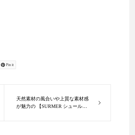
Pin it
天然素材の風合いや上質な素材感
が魅力の 【SURMER シュールメ
ール】 人気で完売しておりまし
た柄が再入荷して