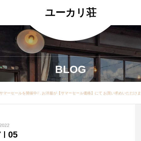
ユーカリ荘
BLOG
\サマーセールを開催中// . お洋服が【サマーセール価格】にて お買い求めいただけ
2022
7
05