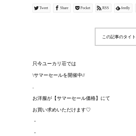
Tweet
Share
Pocket
RSS
feedly
この記事のタイト
只今ユーカリ荘では
\サマーセールを開催中//
.
お洋服が【サマーセール価格】にて
お買い求めいただけます♡
・
・