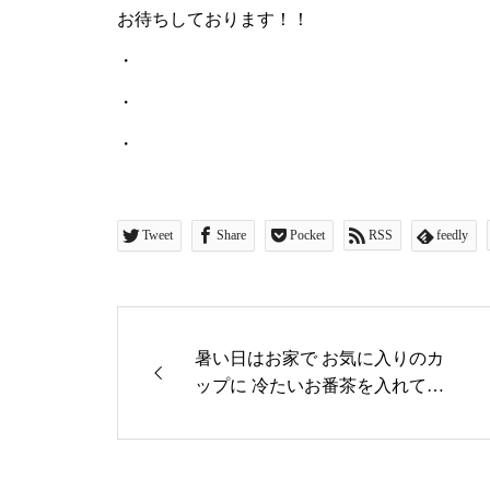
お待ちしております！！
・
・
・
Tweet
Share
Pocket
RSS
feedly
暑い日はお家で お気に入りのカ
ップに 冷たいお番茶を入れて休
憩♪♪ ・ 今日はどのカップにしよ
うかな？ ・