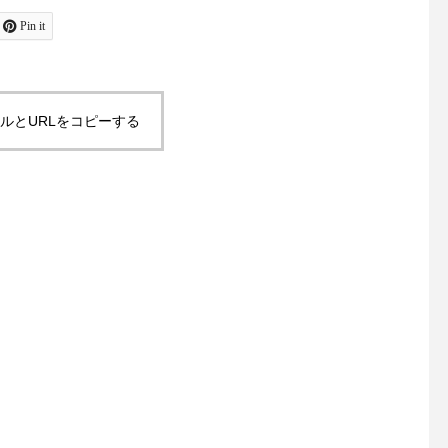
ャケットコーデ#ジャケット#
お待ちしております！
tayutau#ブラウス#コーディ
島根#松江#ユーカリ荘#y
Pin it
ネート#春コーデ#島根旅#島
isou#セレクトショッ
根旅行
フスタイルショップ#雑
雑貨#雑貨屋#マーチャ
ルとURLをコピーする
ズ#merchantmills#裁
物#ギフト#︎#ハサミ#針
旅#島根旅行