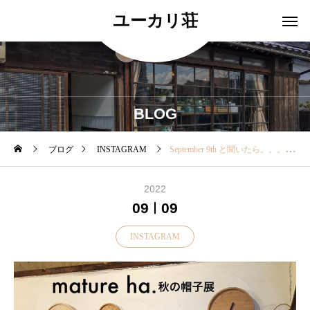
ユーカリ荘
BLOG
ブログ
INSTAGRAM
September 9th と聞いたら。。。 今日の松江は曇り空ですが It’s a sunnyday!と元気に答えたくなるスタッフKが本日から
2022
09
09
INSTAGRAM