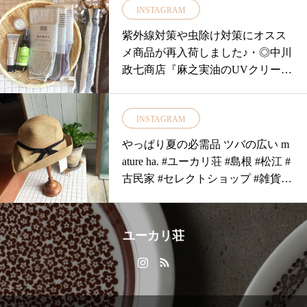
INSTAGRAM
ールは天然素材の風合いや上質な
素材感が魅力の日傘.単なる道具と
紫外線対策や虫除け対策にオスス
しての傘ではなく愛着がわいて生
メ商品が再入荷しました♪・◎中川
涯大切にしていただけるようにと
政七商店『麻之実油のUVクリー
東京の下町の熟練した職人さんた
ム』は天然由来の成分100%の日焼
ちの手で一本一本丁寧に作られて
け止め。オーガニックの麻之実油
います….お出かけの際はお気に入
INSTAGRAM
を使用し保存料や防腐剤は不使用
りの1本をバッグに入れて日焼け対
でお肌に安心安全です。・◎中川
やっぱり夏の必需品 ツバの広い m
策を♡….. ….. ….. ….. ….. …..#島
政七商店の『アウトドアバーム』
ature ha. #ユーカリ荘 #島根 #松江 #
根#松江#ユーカリ荘#ライフスタイ
も天然成分100%です。シトロネ
古民家 #セレクトショップ #雑貨 #
ルショップ#セレクトショップ#雑
ラ、レモンユーカリのアロマオイ
雑貨屋 #matur
貨#雑貨屋#折りたたみ傘#シュール
ルの香りで虫からお肌を守りま
メール#日傘#日焼け#UVケア…..
す。アルコールフリーで肌の弱い
….. ….. ….. ….. …..
ユーカリ荘
方にもオススメです。・『アウト
ドアボディスプレー』はオースト
ラリア原産。こちらも天然成分10
0%で、赤ちゃんにも使っていただ