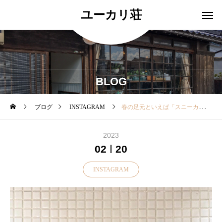
ユーカリ荘
BLOG
ブログ
INSTAGRAM
春の足元といえば「スニーカー」先週からスニーカーをご覧になられるお客様が増えていますよサイズがあるうちに早めに春の準備をしておきませんか？・国内の熟練した手作業で作られた、履き心地の良い「evam evaオリジナルギャンバス地のスニーカー」・ソウルが柔らかく丈夫でシャープなシルエットが特徴1年を通してして活躍してくれる便利な一足ですぜひ店頭で優しい履き心地をお試しください・colorkinari/gray/black・34…22.5㎝36…23.5㎝38…24.5㎝の3サイズ展開です・ぜひ店頭でお試しくださいね本日も18時まで営業中・・…………………………………………………………………………こちらのスニーカーは当店オンラインショップよりご購入いただけますhttps://net-store.haus.ne.jp/・@haus_netstore 皆様のご利用をおまちしております・尚、お客様ご都合によりますサイズ交換、返品は致しかねます。ご了承くださいませ。………………………………………………………………………#島根#松江#ユーカリ荘#yukarisou#ライフスタイルショップ#セレクトショップ#雑貨#雑貨屋#アパレル#洋服#コーデ#夏#夏コーデ#fashion#evameva#エヴァムエヴァ#スニーカー#シューズ#madeinjapan#日本製#島根旅#島根旅行
2023
02
20
INSTAGRAM