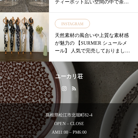
ティーポット広い空間の中で茶葉
す・数量限定ですのでお早目に
が広がって美味しいお茶が入れら
♡・手にしっくりくるこの感
れます◎・︎ CINQ ︎London Pottery イ
じ。。ぜひ店頭でチェックしてみ
INSTAGRAM
ギリスならではの伝統的なポッ
てください！・大切な方へのギフ
ト。取り外ししやすいストレーナ
天然素材の風合いや上質な素材感
トにもオススメです・#ユーカリ荘
ーも魅力的♡・︎ 益子焼 ︎益子特有の
が魅力の 【SURMER シュールメ
#yukarisou#島根#松江#古民家#セレ
粗めの粘土が素朴でホッとする温
ール】 人気で完売しておりました
クトショップ#ライフスタイルショ
かみを作り出します。ぽってりと
柄が再入荷して
ップ#雑貨#雑貨屋#財布#サンク#CI
した形は手に良く馴染みますよ♪電
NQ#ギフト#プレゼント#長財布#小
子レンジ 食洗機 使用可です。・ギ
さい財布#2つ折り財布#レザー
ユーカリ荘
フトにも嬉しいな︎・#ユーカリ荘#
古民家#雑貨#益子焼#ライフスタイ
ルショップ#セレクトショップ#島
根#CINQ#KINTO#LondonPottery#
益子焼
島根県松江市北堀町82-4
OPEN – CLOSE
AM11:00 – PM6:00