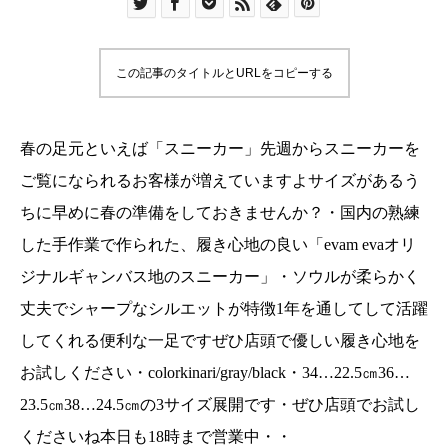
んか？・国内の熟練した手作業で作られた、履き
心地の良い「evam evaオリジナルギャンバス地の
スニーカー」・ソウルが柔らかく丈夫でシャープ
この記事のタイトルとURLをコピーする
なシルエットが特徴1年を通してして活躍してくれ
る便利な一足ですぜひ店頭で優しい履き心地をお
試しください・colorkinari/gray/black・34…22.5
春の足元といえば「スニーカー」先週からスニーカーを
㎝36…23.5㎝38…24.5㎝の3サイズ展開です・ぜひ
ご覧になられるお客様が増えていますよサイズがあるう
店頭でお試しくださいね本日も18時まで営業
ちに早めに春の準備をしておきませんか？・国内の熟練
中・・
した手作業で作られた、履き心地の良い「evam evaオリ
……………………………………………………………
ジナルギャンバス地のスニーカー」・ソウルが柔らかく
こちらのスニーカーは当店オンラインショップよ
りご購入いただけますhttps://net-
丈夫でシャープなシルエットが特徴1年を通してして活躍
store.haus.ne.jp/・@haus_netstore 皆様のご利
してくれる便利な一足ですぜひ店頭で優しい履き心地を
用をおまちしております・尚、お客様ご都合によ
お試しください・colorkinari/gray/black・34…22.5㎝36…
りますサイズ交換、返品は致しかねます。ご了承
23.5㎝38…24.5㎝の3サイズ展開です・ぜひ店頭でお試し
くださいませ。
くださいね本日も18時まで営業中・・
……………………………………………………………