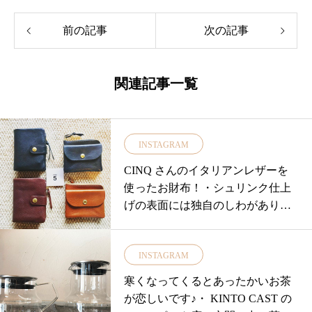
前の記事
次の記事
関連記事一覧
INSTAGRAM
CINQ さんのイタリアンレザーを
使ったお財布！・シュリンク仕上
げの表面には独自のしわがあり細
かいキズが目立たちにくく◎使い
込むほど手に馴染み艶が出ます・
INSTAGRAM
▼2つ折り▼小さな財布▼長財布の
3種類ご用意しております！・人気
寒くなってくるとあったかいお茶
で完売しておりました2つ折り財布
が恋しいです♪・︎ KINTO ︎CAST の
のブラックも再入荷しておりま