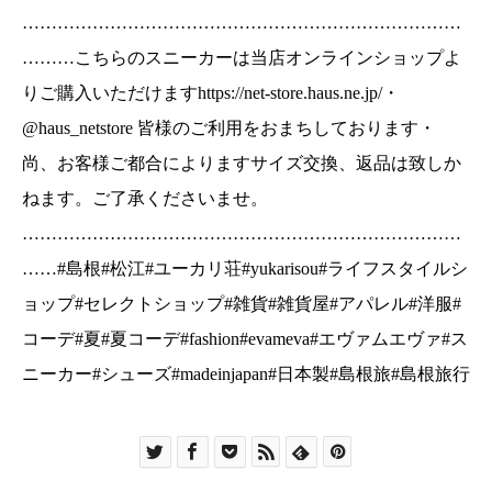
#島根#松江#ユーカリ荘#yukarisou#ライフスタイ
…………………………………………………………………
ルショップ#セレクトショップ#雑貨#雑貨屋#アパ
………こちらのスニーカーは当店オンラインショップよ
レル#洋服#コーデ#夏#夏コーデ
りご購入いただけますhttps://net-store.haus.ne.jp/・
#fashion#evameva#エヴァムエヴァ#スニーカー#
@haus_netstore 皆様のご利用をおまちしております・
シューズ#madeinjapan#日本製#島根旅#島根旅行
尚、お客様ご都合によりますサイズ交換、返品は致しか
ねます。ご了承くださいませ。
…………………………………………………………………
……#島根#松江#ユーカリ荘#yukarisou#ライフスタイルシ
ョップ#セレクトショップ#雑貨#雑貨屋#アパレル#洋服#
コーデ#夏#夏コーデ#fashion#evameva#エヴァムエヴァ#ス
ニーカー#シューズ#madeinjapan#日本製#島根旅#島根旅行