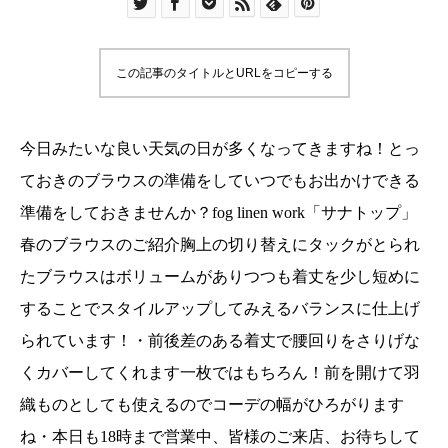
linen work「サナトップ」春のブラウスのご紹介
胸上の切り替えにタックがとられたブラウスはボ
リュームがありつつも着丈を少し短めにすること
この記事のタイトルとURLをコピーする
でスタイルアップしてみえるバランスに仕上げら
れています！・前後差のある着丈で腰回りをさり
げなくカバーしてくれます一枚ではもちろん！前
今日みたいな良い天気の日が多くなってきますね！とっ
を開けて羽織ものとしても使えるのでコーデの幅
ておきのブラウスの準備をしていつでもお出かけできる
がひろがりますね・本日も18時まで営業中、皆様
準備をしておきませんか？fog linen work「サナトップ」
のご来店、お待ちしております・#ユーカリ荘
春のブラウスのご紹介胸上の切り替えにタックがとられ
#yukarisou#古民家#雑貨#島根#松江#ライフスタ
たブラウスはボリュームがありつつも着丈を少し短めに
イルショップ#セレクトショップ#foglinenwork#
アパレル#お出掛け#ブラウス#blouse#春コーデ#
することでスタイルアップしてみえるバランスに仕上げ
コーディネート#島根旅#島根旅行@foglinenwork
られています！・前後差のある着丈で腰回りをさりげな
くカバーしてくれます一枚ではもちろん！前を開けて羽
織ものとしても使えるのでコーデの幅がひろがります
ね・本日も18時まで営業中、皆様のご来店、お待ちして