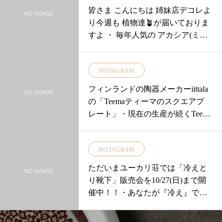
皆さま こんにちは 姉妹店デコレよ
り今週も 植物達🪴が届いておりま
すよ ・ 毎年人気の アカシア(ミモ
ザ)を
INSTAGRAM
フィンランドの陶器メーカーiittala
の「Teemaティーマのスクエアプ
レート」・現在の生産が続くTeem
aは1953〜1974年に作られたKilta
キルタシリーズを原型としていま
INSTAGRAM
す！・Kiltaの生産終了を惜しむ声
を受けてカイ・フランク自身が198
ただいまユーカリ荘では「冷えと
1年に改良を加えて販売を開始しま
り靴下」販売会を10/27(日)まで開
した!・Kiltaからの主な変更点は素
催中！！・あなたが『冷え』でお
材が陶器から磁気に…デザインが
困りでしたらぜひこの機会にユー
シャープに…オーブン対応といっ
カリ荘へお越しください！・・靴