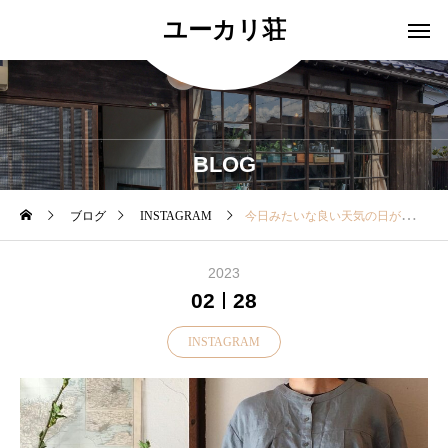
ユーカリ荘
BLOG
ブログ
INSTAGRAM
今日みたいな良い天気の日が多くなってきますね！とっておきのブラウスの準備をしていつでもお出かけできる準備をしておきませんか？fog linen work「サナトップ」春のブラウスのご紹介胸上の切り替えにタックがとられたブラウスはボリュームがありつつも着丈を少し短めにすることでスタイルアップしてみえるバランスに仕上げられています！・前後差のある着丈で腰回りをさりげなくカバーしてくれます一枚ではもちろん！前を開けて羽織ものとしても使えるのでコーデの幅がひろがりますね・本日も18時まで営業中、皆様のご来店、お待ちしております・#ユーカリ荘#yukarisou#古民家#雑貨#島根#松江#ライフスタイルショップ#セレクトショップ#foglinenwork#アパレル#お出掛け#ブラウス#blouse#春コーデ#コーディネート#島根旅#島根旅行@foglinenwork
2023
02
28
INSTAGRAM