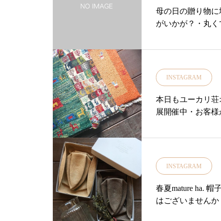
ほどに取りいれやすいデザインで
母の日の贈り物に
す・コーディネートや帽子のこと
がいかが？・丸く
でお悩みの際は本日、帽子好きス
っと潤いを与える
タッフが皆様のご来店をおまちし
ひとつデザインが
ております！お気軽にご相談くだ
いました♡.ギフ
さいませ♪・… … … … … … …
お渡しいたします
… … … … … … … … … … …当
INSTAGRAM
18時まで営業中.#ユ
店オンラインショップでも同時開
#松江#ライフス
本日もユーカリ荘オ
催中！https://net-store.haus.ne.jp/…
織#オリジナル#1
展開催中・お客様
… … … … … … … … … … … …
ト
したギャッベ「40
… … … … …・・#島根#松江#北
ことができました
堀#ユーカリ荘#yukarisou#ライフ
のギャッベ展▼「
スタイルショップ#セレクトショ
りとあたたかみの
ップ#アパレル#雑貨#雑貨屋#matu
INSTAGRAM
とつ ひとつに願
reha#madeinjapan#ボックスハット#
たかい・・店頭で
ハット#春の帽子展#帽子#島根旅#
︎ 春夏mature 
おります♡………
島根旅行#しまねっこペイ@yukari
はございませんか
合わせ.お取り置きは1
sou ユーカリ荘@haus_netstore ネッ