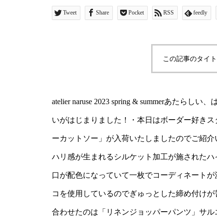
送を待ち侘びていた「コ
Tweet
Share
Pocket
RSS
feedly
が入荷いたしましたので
よい光沢感と独特なシャ
この記事のタイト
ット加工が施されたハイ
地を使用。首元と袖口が
atelier naruse 2023 spring & su
ディネートが決まります
いがはじまりました！・本日はボーダー好きス
ットンテレコを使用して
ーカットソー」が入荷いたしましたのでご紹介
けが苦手な方にも◎カラー
ハリ感が生まれるシルケット加工が施されたハ
口が配色になっていて一枚でコーディネートが
合わせたのは「リネンジ
コを使用しているのでぎゅっとした締め付けが
の要素を持った、股上が
合わせたのは「リネンジョッパーパンツ」サル