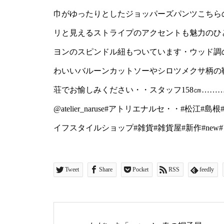
たりとしたジョッパーズパンツ
巾がゆったりとしたジョッパーズパンツこちらの『b
は、うしろポケットをの
リと見えるストライプのアクセントも魅力のひ
イプのアクセントも魅力
ヨンのスピンドル紐もついています・ウッド調
+サイズ調整可能な麻レー
わいいバルーンカットソーやシロツメクサ柄の靴下など
います・ウッド調の裾の
荘でお愉しみください・・スタッフ158㎝……
の他にも形がかわいいバ
@atelier_naruse#アトリエナルセ・・#松江#
クサ柄の靴下など「atelie
イフスタイルショップ#雑貨#雑貨屋#新作#new#アパレ
ユーカリ荘でお愉しみくだ
㎝……………………………
Tweet
Share
Pocket
RSS
feedly
@atelier_naruse#
ーカリ荘#yukarisou