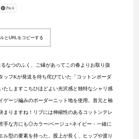
ャケットコーデ#ジャケット#
お待ちしております！
tayutau#ブラウス#コーディ
島根#松江#ユーカリ荘#y
ットンボーダーカットソー」
Pin it
ネート#春コーデ#島根旅#島
isou#セレクトショッ
ご紹介いたしますこちひほど
根旅行
フスタイルショップ#雑
雑貨#雑貨屋#マーチャ
リ感ハリ感が生まれるシルケ
ルとURLをコピーする
ズ#merchantmills#裁
物#ギフト#︎#ハサミ#針
ゲージ編みのボーダーニット
旅#島根旅行
配色になっていて一枚でコー
mmerあたらしい、はるなつのふく、ご縁があってこの春よりお取り扱
ね！リブには伸縮性のあるコ
タッフKが発送を待ち侘びていた「コットンボーダ
いるのでぎゅっとした締め付
いたしますこちひほどよい光沢感と独特なシャリ感
/ベージュ×ネイビー・一緒に
イゲージ編みのボーダーニット地を使用。首元と袖
決まりますね！リブには伸縮性のあるコットンテレ
ョッパーパンツ」サルエル型
苦手な方にも◎カラー/ベージュ×ネイビー・一緒に
長く、ヒップや渡り巾がゆっ
エル型の要素を持った、股上が長く、ヒップや渡り