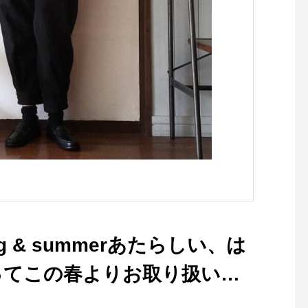
るジャケットです。・ボトム
(クチュール：仕立て服
を選ばない着丈はパンツでも
現代にも広めたいとの
スカートでも。ハリコシがあ
ら、パターンの製作や
りながらも硬さの無い軽い着
リス製品を中心とした
心地のデラヴェジャージーで
物の仕入れを行ってい
肉感をを拾わないちょうど良
写真家、ライターでも
い生地の厚み製品洗いをして
ーデリック・フィール
風合いよく仕上げてありま
るグラフィックと共に
す・ぜひ店頭でチェックして
での裁縫における「か
みてくださいね！カラー/ベ
い」とは一味違う、ク
ージュ、ブラックの2色・・
伝統的なスタイルの提
その他にも今週も春の新作ア
ーカリ荘でお楽しみく
イテムが多数入荷しておりま
い！・持ち運びに便利
す！・#ユーカリ荘#yukariso
キットをはじめ︎はさみ
spring & summerあたらしい、は
#島根#松江#山陰#古民家#セ
🪡、ピンなど再入荷し
レクトショップ#ライフスタ
ます！・お裁縫好きな
ってこの春よりお取り扱いが
イルショップ#雑貨#雑貨屋#
贈り物にもおススメで
アパレル#服#styleconfort#ジ
日も18時まで皆様のご
ボーダー好きスタッフKが発