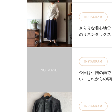
ご連絡くださいま
ト通販@decolle_matsue 姉妹店デ
頂くことがござい
コレ@haus_matsue 姉妹店ハウス
せ………………………
INSTAGRAM
#ライフスタイル
仕事#ギャッベ展#
さらりな着心地♡ 
点物#インテリア#
のリネンタックスカ
ライブ
INSTAGRAM
今日は生憎の雨で
い・これからの季
るようなオシャレ
ルメール】の「折
や上質な素材感が
着がわいて生涯大
INSTAGRAM
した職人さんたち