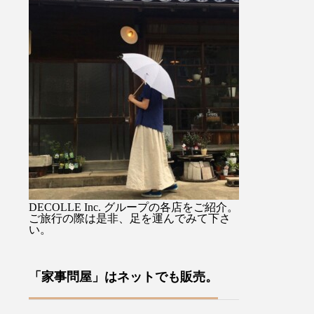
) 』を
馴染み持ちやすすく持ち手の
るジャケットで
思いか
先端のタッセル付ストラップ
を選ばない着丈
、イギ
に手を通せば両手が使えて便
スカートでも。
裁縫小
利ですよ♡・・ぜひお気に入
りながらも硬さ
ます・
りを1本をみつけてください
心地のデラヴェ
あるロ
ね母の日のギフトラッピング
肉感をを拾わな
ドによ
も承っております♡・・「傳
い生地の厚み製
、今ま
tutaeeツタエノヒガサ」日傘
風合いよく仕上
わい
は様々な工程に熟練した職人
す・ぜひ店頭で
ールで
さん達の技術、手作業を要
みてくださいね
案をユ
し、日本国内でしかできない
ージュ、ブラッ
ださ
魅力を現代だからこそ意匠と
その他にも今週
DECOLLE Inc. グループの各店をご紹介。
な裁縫
掛け合わせ、それを使う人の
イテムが多数入
ご旅行の際は是非、足を運んでみて下さ
い。
や針
日々の彩りとなり、使い込む
す！・#ユーカリ荘
ており
ほどに良さが現れていくそん
#島根#松江#山
方への
なものを生み出していこうと
レクトショップ
「家事問屋」はネットでも販売。
す♪本
考えています・・・営業時間
イルショップ#
来店を
10:00〜18:00店休日 年末年
アパレル#服#styl