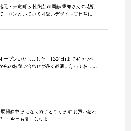
e.haus.ne.jp/・@haus_netstore 皆様のご利用をおまち
地元・宍道町 女性陶芸家周藤 香織さんの花瓶
す……………………………………………………………
てコロンといていて可愛いデザイン◎日常にそ
#島根#松江#ユーカリ荘#yukarisou#ライフスタイルシ
ような小さな花瓶です.1点ものですのでひとつ
レクトショップ#雑貨#雑貨屋#アパレル#洋服#コーデ#
違います！..母の日のために沢山入荷してもら
ーデ#fashion#evameva#エヴァムエヴァ#スニーカー#シ
トご希望のお客様にはすてきなボックスに入れて
madeinjapan#日本製#島根旅#島根旅行
ぜひ店頭でチェックしてみてくださいね.本日も
ーカリ荘#yukarisou#古民家#雑貨#雑貨屋#島根
タイルショップ#セレクトショップ#花瓶#周藤香
ープンいたしました！12/2(日)までギャッベ
点もの#地元#陶芸家#母の日ギフト#母の日#ギフ
からのお問い合わせが多く品薄になっておりま
×40」と「60×40」をどうにかお願いし追加する
！・その中の一部をご紹介いたします・▼本日
60×40のギャッベ」・玄関にいかが？・ほっこ
ある空間に。。。。。ひとつ ひとつが一点物ひ
いが込められています・こころもほっこり♪あた
チェックしてみてくださいねご来店 お待ちして
ha. 帽子展開催中︎ まもなく終了となります お買い忘れ
………………………………………商品のお問い
？ ・ 今日も暑くなりま
1:00〜18:000852337448ユーカリ荘まで直接