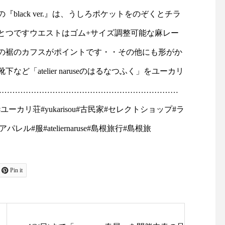
こちらの『black ver.』
lack ver.』は、うしろポケットをのぞくとチラ
ぞくとチラリと見えるストラ
とつですウエストはゴム+サイズ調整可能な麻レー
のひとつですウエストはゴム
の裾のカフスがポイントです・・その他にも形がか
ヨンのスピンドル紐もついて
「atelier naruseのはるなつふく」をユーカリ
カフスがポイントです・・そ
……………………………………………………………
ルーンカットソーやシロツメ
島根#ユーカリ荘#yukarisou#古民家#セレクトショップ#ラ
r naruseのはるなつふく」を
ル#服#ateliernaruse#島根旅行#島根旅
さい・・スタッフ158
……………………………………
Pin it
アトリエナルセ・・#松江#島根#ユ
#古民家#セレクトショップ#ライ