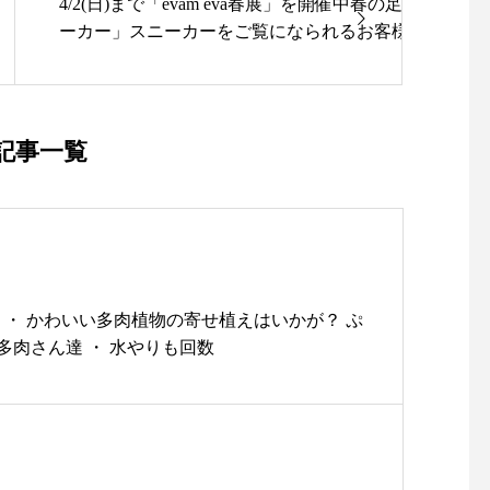
4/2(日)まで「evam eva春展」を開催中春の足元といえ
雑貨屋#新作#new#アパレル
ーカー」スニーカーをご覧になられるお客様が増えて
イズがあるうちに早めに春の準備をしておきませんか
根旅行#島根旅
の熟練した手作業で作られた、履き心地の良い「evam e
ジナルギャンバス地のスニーカー」・ソウルが柔らか
シャープなシルエットが特徴1年を通してして活躍して
記事一覧
便利な一足ですぜひ店頭で優しい履き心地をお試しく
colorkinari/gray/black・34…22.5㎝36…23.5㎝38…24.
ズ展開です・その他にも、さらりとラフに羽織れるシ
ローブをはじめ、やさしく肌に添う着心地のシャツや
ど春の装いを淡く柔らかな色で提案されています・2023ev
vaの春をお愉しみください・期間中、税込25,000円以
 ・ かわいい多肉植物の寄せ植えはいかが？ ぷ
げの方にevam eva オリジナルショッピングバッグをさ
多肉さん達 ・ 水やりも回数
す。(なくなり次第終了とさせていただきます。)本日も
で営業中・・
………………………………………………………………
当店オンラインショップでも同時開催中evam eva一部
ムはオンラインショップでもご購入いただけますhttps://net