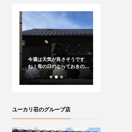
変お待
今週は天気が良さそうです
昨日、今日と松
々に
ね！母の日のとっておきの贈
りましたね今年
ズ」が
り物に！また、晴れの日に気
プダウンがある
・ロン
分が上がる傳tutaeeツタエノ
し先の梅雨の気
•サセ
ヒガサをご紹介いたします・
羽織物があると
風情が
【柄】左から藍玉オナワ黒白
ね・style +co
(ラ
菊無地黒flower2 ・裏表に全
ドジャケット」
ャロリ
く同じ柄を施す事ができ傘を
します・こちら
ユーカリ荘のグループ店
ランド
さした内側からも楽しむこと
りのあるサイズ
ズ』フ
ができます ♪・ステッキを思
ーラード襟でか
ture
わせる竹の持ち手は手によく
気負いなく羽織