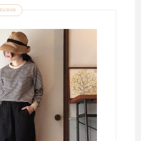
STAGRAM
昨日、今日と松江は肌寒くな
お裁縫好きの皆さま大
りましたね今年は気温のアッ
たせいたしました！久
プダウンがある春また、すこ
「マーチャント＆ミル
し先の梅雨の気温感対策にも
再入荷しております・
羽織物があると便利ですよ
ドンの南東部イースト
ね・style +confort「テーラー
ックス州にある中世の
ドジャケット」をご紹介いた
残る小さな田舎町 "Rye
します・こちらは程よくゆと
イ)" に拠点を置くキ
りのあるサイズ感小さめのテ
ン・デンハムによるブ
ーラード襟でかしこまらずに
『マーチャント＆ミル
気負いなく羽織っていただけ
ランスの伝統的な 『 cou