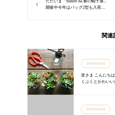
ただいま「mature ha.春の帽子展」
フスタイルショップ#雑貨#
開催中今年はバッグ2型も入荷し
ておりますよ・ショルダータイプ
#服#ateliernaruse#島
のバッグpaper abaca braid bag small
shoulder MBOX-700BGSS・コロン
と可愛い持ち手が革のハンドバッ
関連
グpaper abaca braid bag small handle
MBOX-700BGSH-YD・カラーbro
nze gold×black内側は小さなポケッ
トとキーリングがついています！
INSTAGRAM
春夏のバッグにいかがでしょう
か？・・その他にも今期も新作の
皆さま こんにちは
「バケットハット」をはじめボッ
くぷくとかわいい
クスハットの新作、ベレー帽の新
色などあなたの春の着こなしを華
やかにしてくれるmature ha.帽子を
セレクトしております・普段帽子
INSTAGRAM
をかぶり慣れていない方でも驚く