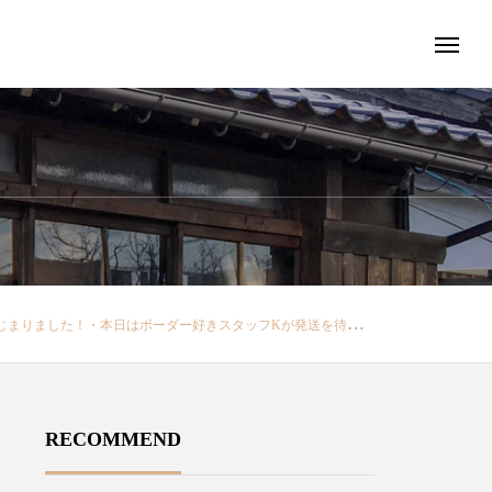
います・ウッド調の裾のカフスがポイントです・・その他にも形がかわいいバルーンカットソーやシロツメクサ柄の靴下など「atelier naruseのはるなつふく」をユーカリ荘でお愉しみください・・スタッフ158㎝…………………………………………………………………@atelier_naruse#アトリエナルセ・・#松江#島根#ユーカリ荘#yukarisou#古民家#セレクトショップ#ライフスタイルショップ#雑貨#雑貨屋#新作#new#アパレル#服#ateliernaruse#島根旅行#島根旅
RECOMMEND