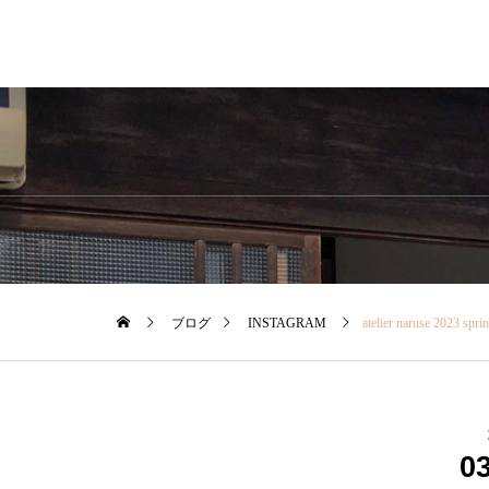
ブログ
INSTAGRAM
atelier naruse 2023 spring & summerあたらしい、はるなつのふく、ご縁があってこの春よりお取り扱いがはじまりました！・本日はボーダー好きスタッフK
0