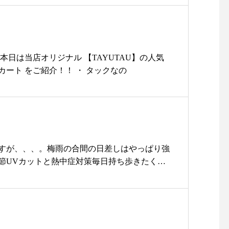
せ！・インスタでの問い合わせの場合お時間を
ますご了承くださいま
………………………#ユーカリ荘#yukarisou
ショップ#セレクトショップ#松江#島根#丁寧な
ギャッベ#インテリア#手織絨毯#絨毯#手織#一
本日は当店オリジナル 【TAYUTAU】の人気
秋#冬#あたたか#ほっこり#旅行#島根旅#旅#ド
ート をご紹介！！ ・ タックなの
すが、、、。 梅雨の合間の日差しはやっぱり強
節UVカットと熱中症対策毎日持ち歩きたくな
な日傘を今年もセレクト！・・本日は【シュー
りたたみ日傘」をご紹介◎・天然素材の風合い
魅力の日傘・単なる道具としての傘ではなく愛
切にしていただけるようにと東京の下町の熟練
の手で一本一本丁寧に作られています・・リネ