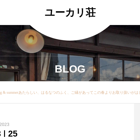
ユーカリ荘
BLOG
が発送を待ち侘びていた「コットンボーダーカットソー」が入荷いたしましたのでご紹介いたしますこちひほどよい光沢感と独特なシャリ感ハリ感が生まれるシルケット加工が施されたハイゲージ編みのボーダーニット地を使用。首元と袖口が配色になっていて一枚でコーディネートが決まりますね！リブには伸縮性のあるコットンテレコを使用しているのでぎゅっとした締め付けが苦手な方にも◎カラー/ベージュ×ネイビー・一緒に合わせたのは「リネンジョッパーパンツ」サルエル型の要素を持った、股上が長く、ヒップや渡り巾がゆったりとしたジョッパーズパンツこちらの『black ver.』は、うしろポケットをのぞくとチラリと見えるストライプのアクセントも魅力のひとつですウエストはゴム+サイズ調整可能な麻レーヨンのスピンドル紐もついて
2023
3
25