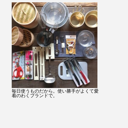
・・#
始のみお問い合わせ08523374
ャケットコーデ
ukar
48・
tayutau#ブ
プ#ライ
…………………………………………………………
ネート#春コー
貨店#
日傘は当店オンラインショッ
根旅行
ンミル
プでもご購入できます！！ht
縫#贈り
tps://net-store.haus.ne.jp/右上
#島根
の検索で日傘とご入力くださ
い。・または@haus_netstore
のアカウントURLからアク
セスできます！！皆様のご利
用をおまちしておりま
す………………………………………………………
#ユーカリ荘#yukarisou#セレ
クトショップ#ライフスタイ
毎日使うものだから。使い勝手がよくて愛
着のわくブランドで。
ルショップ#松江#島根#北堀#
雑貨#雑貨屋#古民家#アパレ
ル#傳#ツタエノヒガサ#日傘#
ギフト#プレゼント#母の日の
贈り物#白菊#オナワ#黒玉#ド