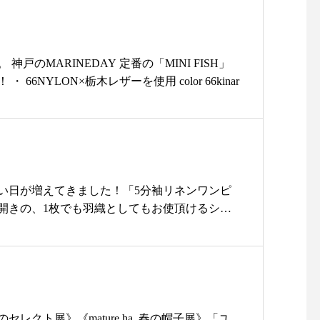
ものから手に乗るちょこんと小さなものまでご
対策#ドット日傘#折りたたみ
古民家#セレクトショップ#ライフ
・・是非お気に入りを見つけにいらしてくださ
の日の贈り物#ギフト#島根
スタイルショップ#雑貨#雑貨屋#
で営業中です・・#島根#松江#北堀#ユーカリ荘
アパレル#服#新作#new#春夏#mon
#ライフスタイルショップ#セレクトショップ#雑貨#雑
神戸のMARINEDAY 定番の「MINI FISH」
onogu#もののぐ#バッグ#カゴバッ
ーベース#ベース#プレゼント#ギフト#島根旅#
 66NYLON×栃木レザーを使用 color 66kinar
グ#島根旅#山陰旅行#島根旅行
りらん#オレガノ
い日が増えてきました！「5分袖リネンワンピ
開きの、1枚でも羽織としてもお使頂けるシャ
イドにポケットのがあるのも、嬉しいポイン
るので、暑い夏にも涼しくお使い頂けます♪・
チュラル・・本日も11時より営業中！お気に入
つけにユーカリ荘にお越してくださいね。・・
37448営業時間 11:00〜18:00店休日 年末年
インショップでもご購入できますhttps://net-
レクト展》《mature ha. 春の帽子展》「ユ