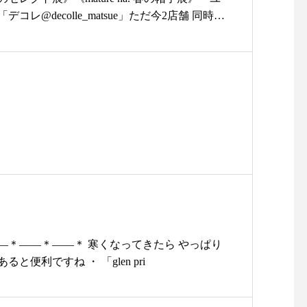
e.jp/右上の検索でTAYUTAUとご入力くださ
コレ@decolle_matsue」ただ今2店舗 同時開
リ荘#yukarisou#セレクトショップ#ライフス
ネンをまとう身も心もかろやかな春・mature
江#島根#北堀#雑貨#雑貨屋#アパレル#オリジ
でオシャレに日除け。。。。・ぜひ店頭で各店舗の
ース#tayutau#たゆたう#ワンピース#ワンピ
みくださいませ・本日も18時まで営業中♪♪♪明
ece#matureha#ハット#帽子#ベレー帽
ープンいたします・
………………#ユーカリ荘#yukarisou#島根#
レクトショップ#ライフスタイルショップ#雑貨#
たゆたう#リネン#麻#スカート#style+confort#
eha#帽子#もののぐ#バッグ#かばん#カゴ#島根旅#
decolle_apparel @decolle_matsue
—＊——＊——＊ 寒くなってきたら やっぱり
と便利ですね ・ 「glen pri