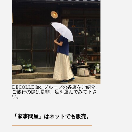
) 』を
馴染み持ちやすすく持ち手の
るジャケットで
思いか
先端のタッセル付ストラップ
を選ばない着丈
、イギ
に手を通せば両手が使えて便
スカートでも。
裁縫小
利ですよ♡・・ぜひお気に入
りながらも硬さ
ます・
りを1本をみつけてください
心地のデラヴェ
あるロ
ね母の日のギフトラッピング
肉感をを拾わな
ドによ
も承っております♡・・「傳
い生地の厚み製
、今ま
tutaeeツタエノヒガサ」日傘
風合いよく仕上
わい
は様々な工程に熟練した職人
す・ぜひ店頭で
ールで
さん達の技術、手作業を要
みてくださいね
案をユ
し、日本国内でしかできない
ージュ、ブラッ
ださ
魅力を現代だからこそ意匠と
その他にも今週
DECOLLE Inc. グループの各店をご紹介。
な裁縫
掛け合わせ、それを使う人の
イテムが多数入
ご旅行の際は是非、足を運んでみて下さ
い。
や針
日々の彩りとなり、使い込む
す！・#ユーカリ荘
ており
ほどに良さが現れていくそん
#島根#松江#山
方への
なものを生み出していこうと
レクトショップ
「家事問屋」はネットでも販売。
す♪本
考えています・・・営業時間
イルショップ#
来店を
10:00〜18:00店休日 年末年
アパレル#服#styl