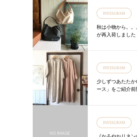
が似合う大きめの
er#透かし水玉#水玉#日除け#日除け
用意しております
日傘#日傘とわたしの夏#日傘通販#母
INSTAGRAM
いね本日も18時ま
旅#島根旅行
#yukarisou
秋は小物から。。。 
貨屋#花瓶#フラワ
が再入荷しました！ ・
島根旅行#こうも
INSTAGRAM
少しずつあたたか
ース」をご紹介前
ツワンピース両サ
ト！袖が折り返せ
カラーピンク、ナ
りの春の1着を見
INSTAGRAM
問い合わせ 08523
始のみ・・当店オンラ
《かろやかリネンのセ