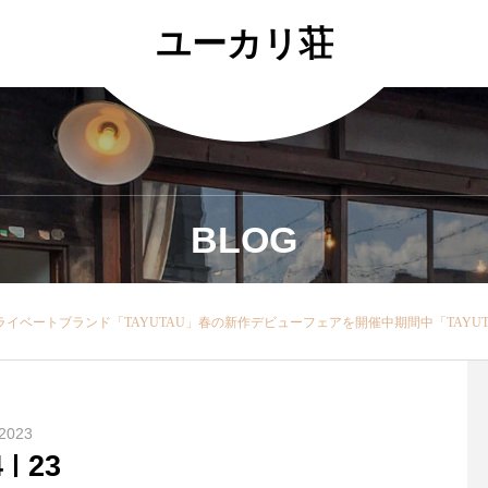
ユーカリ荘
BLOG
ご購入いただけます！・本日ご紹介するのは春におススメ【new】半袖リネンシャツ前開きなので羽織ものしても◎カラー/ロイヤルブルー、オフホワイト、ネイビー・さらりリネン100%でこれから汗ばむ季節に一枚持っておきたいアイテムですお決めの左ポッケがポイントです・・ぜひ店頭でお試しくださいね！本日も18時まで営業中・・問い合わせ 0852337448営業時間 11:00〜18:00店休日 年末年始のみ・・一部のアイテムはオンラインショップでもご購入できますhttps://net-store.haus.ne.jp/右上の検索でTAYUTAUとご入力く
2023
4
23