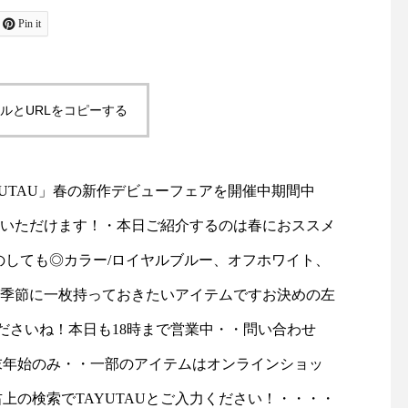
ャケットコーデ#ジャケット#
お待ちしております！
tayutau#ブラウス#コーディ
島根#松江#ユーカリ荘#y
メ【new】半袖リネンシャ
Pin it
ネート#春コーデ#島根旅#島
isou#セレクトショッ
ても◎カラー/ロイヤルブル
根旅行
フスタイルショップ#雑
雑貨#雑貨屋#マーチャ
ー・さらりリネン100%でこ
ルとURLをコピーする
ズ#merchantmills#裁
物#ギフト#︎#ハサミ#針
持っておきたいアイテムです
旅#島根旅行
ントです・・ぜひ店頭でお試
AYUTAU」春の新作デビューフェアを開催中期間中
時まで営業中・・問い合わ
購入いただけます！・本日ご紹介するのは春におススメ
 11:00〜18:00店休日 年末
のしても◎カラー/ロイヤルブルー、オフホワイト、
テムはオンラインショップで
む季節に一枚持っておきたいアイテムですお決めの左
ださいね！本日も18時まで営業中・・問い合わせ
-store.haus.ne.jp/右上の
店休日 年末年始のみ・・一部のアイテムはオンラインショッ
力ください！・・・・#ユーカ
s.ne.jp/右上の検索でTAYUTAUとご入力ください！・・・・