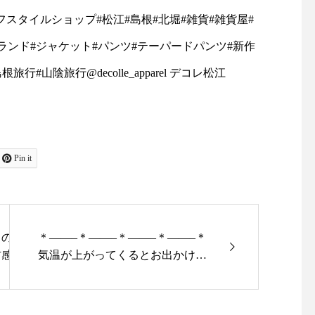
レクトショップ#ライフスタイルシ
ライフスタイルショップ#松江#島根#北堀#雑貨#雑貨屋#
雑貨#雑貨屋#アパレル#オリジ
ランド#ジャケット#パンツ#テーパードパンツ#新作
トブランド#ジャケット#パ
山陰旅行@decolle_apparel デコレ松江
新作#ギンガムチェックシャ
根旅行#山陰旅行
レ松江
Pin it
s_netstore ネットストア
きの日傘をご紹介いたします
＊——–＊——–＊——–＊——–＊
感が魅力の日傘【SURME
気温が上がってくるとお出かけに
るのは「綿麻水玉プリント」
持って行きたくなるカゴバッグ！
傘こちらは防水加工が施され
本日はユーカリで人気のmononog
な雨の際にも重宝しますよ・
u(もののぐ)のカゴバッグ2型をご