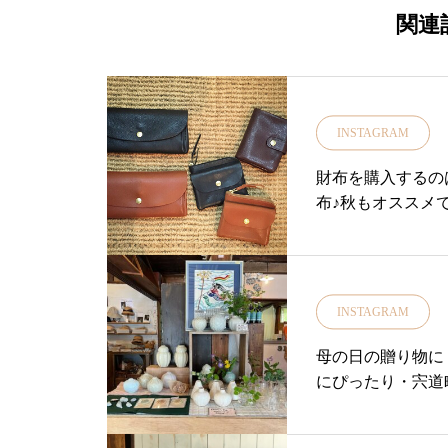
天然素材を使用しているため使用し
関連
化していくのをお楽しみくださいカ
2色・「日差しの強い日にぱっと開い
ち運びに便利な折りたたみ」をご用意
Rは単なる道具としての傘ではなく愛
INSTAGRAM
いただけるようにと東京の下町の熟
本一本丁寧に作られています・・寒
財布を購入するの
よくなってきていますよぜひ店頭で
布♪秋もオススメで
ね！・「たゆたう3倍ポイント」とあ
財布！・シュリン
せ！・営業時間11:00〜18:00店休
ズが目立たちにく
2-4お問い合わせ、お取り置き0852337
折り▼長財布▼小
…………………………………………
店の際はお気をつけ
INSTAGRAM
日傘は当店オンラインショップからもご購入
isou#島根#松
net-store.haus.ne.jp/・@haus_ne
プ#雑貨#雑貨屋#財
母の日の贈り物に
スてきます！！皆様のご利用をおま
にぴったり・宍道
す………………………………………
中からユーカリ荘
#ユーカリ荘#yukarisou#セレクト
なフラワーベース
プ#松江#島根#北堀#雑貨#雑貨屋#アパ