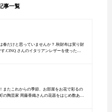
ていくうちに色や風合いが変
紹介◎・左ラフィアTTトート口
記事一覧
ラーはホワイトとブラックの
元を折り返したバケット型トート
て持ち歩きたい長傘」「持
ハンドルは2段階で長くすると肩
しております・・SURME
掛けができます！！color/ティ
着がわいて生涯大切にして
ー・・右ラフィアスウェアートー
練した職人さんたちの手で一
ト両サイドにハンドルを装着した
くてもだんだんと日差しがつ
スクエアートートバックマグネッ
は春だけと思っていませんか？.秋財布は実り財
チェックしてみてください
ト開閉で中が見えにくいですcolo
す.CINQ さんのイタリアンレザーを使ったお
わせてお楽しみくださいま
r/ティー・・ぜひ店頭でチェック
ク仕上げの表面には独自のしわがあり細かいキ
日 年末年始のみ松江市北堀町8
くださいその他にも今週もお洋服
く使い込むほど手に馴染み艶が出ます・▼2つ
448・・
がたくさん届いておりますよ！ゴ
さな財布の3種類ご用意しております！・ご来
…………………………一部の
ールデンウィークのお出かけ着で
てご来店くださいませ！・#ユーカリ荘#yukar
いただけますhttps://
お困りの際はぜひユーカリ荘でお
江#古民家#セレクトショップ#ライフスタイルショッ
tstore のアカウントURLからアクセ
探しくださいね！・営業時間11:0
布#CINQ#秋財布
！またこれからの季節、お部屋をお花で彩るの
ちしておりま
0〜18:00お問い合わせ0852337448
町の陶芸家 周藤香織さんの花器をはじめ数ある
………………………………・
駐車場 店前の3台のみ・・＊
のお客様にきっと気に入っていただける、そん
ショップ#ライフスタイルショッ
——–＊——–＊——–＊——-＊#
をセレクトいたしました！・ユーカリや紫陽花
レル#シュールメール#surm
ユーカリ荘#yukarisou#島根#松江#