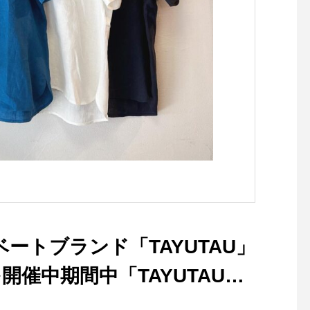
るジャケットです。・ボトム
(クチュール：仕立て服
を選ばない着丈はパンツでも
現代にも広めたいとの
スカートでも。ハリコシがあ
ら、パターンの製作や
りながらも硬さの無い軽い着
リス製品を中心とした
心地のデラヴェジャージーで
物の仕入れを行ってい
肉感をを拾わないちょうど良
写真家、ライターでも
い生地の厚み製品洗いをして
ーデリック・フィール
風合いよく仕上げてありま
るグラフィックと共に
す・ぜひ店頭でチェックして
での裁縫における「か
みてくださいね！カラー/ベ
い」とは一味違う、ク
ージュ、ブラックの2色・・
伝統的なスタイルの提
その他にも今週も春の新作ア
ーカリ荘でお楽しみく
イテムが多数入荷しておりま
い！・持ち運びに便利
す！・#ユーカリ荘#yukariso
キットをはじめ︎はさみ
イベートブランド「TAYUTAU」
#島根#松江#山陰#古民家#セ
🪡、ピンなど再入荷し
レクトショップ#ライフスタ
ます！・お裁縫好きな
催中期間中「TAYUTAUア
イルショップ#雑貨#雑貨屋#
贈り物にもおススメで
アパレル#服#styleconfort#ジ
日も18時まで皆様のご
ご購入いただけます！・本日