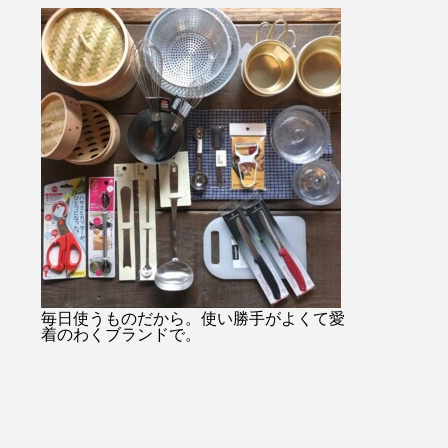
・・#
始のみお問い合わせ08523374
ャケットコーデ
ukar
48・
tayutau#ブ
プ#ライ
…………………………………………………………
ネート#春コー
貨店#
日傘は当店オンラインショッ
根旅行
ンミル
プでもご購入できます！！ht
縫#贈り
tps://net-store.haus.ne.jp/右上
#島根
の検索で日傘とご入力くださ
い。・または@haus_netstore
のアカウントURLからアク
セスできます！！皆様のご利
用をおまちしておりま
す………………………………………………………
#ユーカリ荘#yukarisou#セレ
クトショップ#ライフスタイ
毎日使うものだから。使い勝手がよくて愛
着のわくブランドで。
ルショップ#松江#島根#北堀#
雑貨#雑貨屋#古民家#アパレ
ル#傳#ツタエノヒガサ#日傘#
ギフト#プレゼント#母の日の
贈り物#白菊#オナワ#黒玉#ド