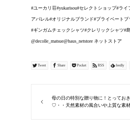
リ荘#yukarisou#セ
#ユーカリ荘#yukarisou#セレクトショップ#
ョップ#松江#島根#北堀#
アパレル#オリジナルブランド#プライベートブ
ナルブランド#プライベー
#ギンガムチェックシャツ#クレリックシャツ#島根旅行#
ンツ#テーパードパンツ#
@decolle_matsue@haus_netstore ネットストア
ツ#クレリックシャツ#島
@decolle_apparel デコ
Tweet
Share
Pocket
RSS
feedly
@decolle_matsue@hau
母の日の特別な贈り物に！とってお
♡・・天然素材の風合いや上質な素材
R シュールメール】・本日ご紹介す
大きめの水玉柄がかわいい晴雨兼用
ている晴雨兼用傘なのでぱらっと急