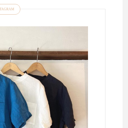
STAGRAM
昨日、今日と松江は肌寒くな
お裁縫好きの皆さま大
りましたね今年は気温のアッ
たせいたしました！久
プダウンがある春また、すこ
「マーチャント＆ミル
し先の梅雨の気温感対策にも
再入荷しております・
羽織物があると便利ですよ
ドンの南東部イースト
ね・style +confort「テーラー
ックス州にある中世の
ドジャケット」をご紹介いた
残る小さな田舎町 "Rye
します・こちらは程よくゆと
イ)" に拠点を置くキ
りのあるサイズ感小さめのテ
ン・デンハムによるブ
ーラード襟でかしこまらずに
『マーチャント＆ミル
気負いなく羽織っていただけ
ランスの伝統的な 『 cou