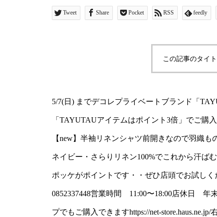
ご紹介するのは春におスス
Tweet
Share
Pocket
RSS
feedly
ツ前開きなので羽織ものし
ー、オフホワイト、ネイビ
この記事のタイト
れから汗ばむ季節に一枚
お決めの左ポッケがポイ
5/7(日) までデコレプライベートブランド「T
しくださいね！本日も18
「TAYUTAUアイテムはポイント3倍」でご
せ 0852337448営業時間
【new】半袖リネンシャツ前開きなので羽織も
年始のみ・・一部のアイ
ネイビー・さらりリネン100%でこれから汗ば
ポッケがポイントです・・ぜひ店頭でお試しく
もご購入できますhttps://net
0852337448営業時間 11:00〜18:00
検索でTAYUTAUとご入
プでもご購入できますhttps://net-store.hau