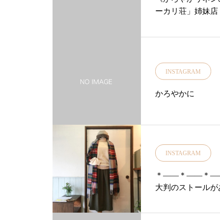
store.haus.n
ーカリ荘」姉妹店「デ
い！・・・・#ユーカ
催しております・リ
タイルショップ#松
ha.さんの帽子
ナルブランド#ワンピ
セレクトをお楽し
ースコーデ#one-pi
日は11時よりオ
INSTAGRAM
…………………………
松江#古民家#セ
かろやかに
雑貨屋#アパレル#服#
ブラウス#matur
島根旅行#旅#旅行#春#夏@
INSTAGRAM
＊——＊——＊—
大判のストールがある