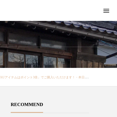
ださい！・・・・#ユーカリ荘#yukarisou#セレクトショップ#ライフスタイルショップ#松江#島根#北堀#雑貨#雑貨屋#アパレル#オリジナルブランド#プライベートブランド#ジャケット#パンツ#テーパードパンツ#新作#ギンガムチェックシャツ#クレリックシャツ#島根旅行#山陰旅行@decolle_apparel デコレ松江@decolle_matsue@haus_netstore ネットストア
RECOMMEND