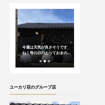
変お待
今週は天気が良さそうです
昨日、今日と松
々に
ね！母の日のとっておきの贈
りましたね今年
ズ」が
り物に！また、晴れの日に気
プダウンがある
・ロン
分が上がる傳tutaeeツタエノ
し先の梅雨の気
•サセ
ヒガサをご紹介いたします・
羽織物があると
風情が
【柄】左から藍玉オナワ黒白
ね・style +co
(ラ
菊無地黒flower2 ・裏表に全
ドジャケット」
ャロリ
く同じ柄を施す事ができ傘を
します・こちら
ユーカリ荘のグループ店
ランド
さした内側からも楽しむこと
りのあるサイズ
ズ』フ
ができます ♪・ステッキを思
ーラード襟でか
ture
わせる竹の持ち手は手によく
気負いなく羽織