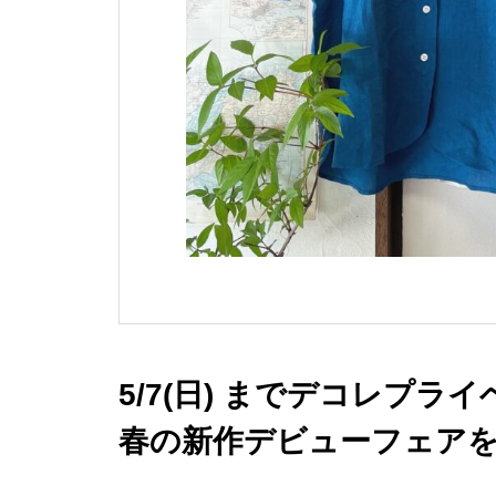
5/7(日) までデコレプラ
春の新作デビューフェアを開
イテムはポイント3倍」で