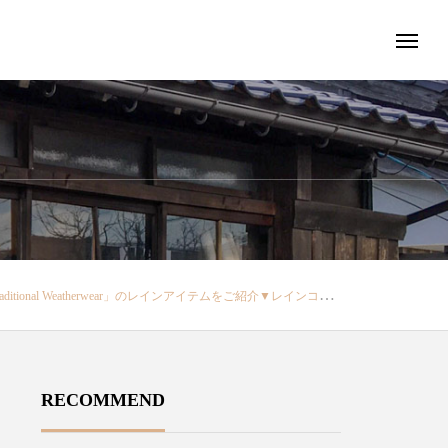
ェアを中心に、英国の伝統と今の気分を感じさせるコレクションをリリースしています。・… … … … … … … … … … … … … … … … … …当店オンラインショップよりご購入いただけますhttps://net-store.haus.ne.jp/・または@haus_netstore のアカウントURLより皆様のご利用をおまちしております… … … … … … … … … … … … … … … … … …・・#ユーカリ荘#yukarisou#松江#島根 #ライフスタイルショップ#セレクトショップ#traditionalweatherwear#トラディショナルウェザーウエアー#傘#クリアアンブレラバンブー#雨傘#アンブレラ#レインコート#レインハット#プレゼント#贈り物#gift#present#島根旅#旅行#島根旅行#山陰旅行
RECOMMEND