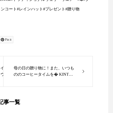
トからスタートした英国マッキ
インコート#レインハット#プレゼント#贈り物
、 現在はアウターウェアを
の気分を感じさせるコレクシ
… … … … … … … …
Pin it
 … …当店オンラインショップよ
et-store.haus.ne.jp/・
re のアカウントURLより皆様の
ムはポイント3倍」でご購入い
母の日の贈り物に！また、いつも
ウス」×「スカート」を
ののコーヒータイムを�︎ KINTO
 … … … … … … … …
透け感のある生地&スタ
︎SLOW COFFEE STYLE で極上の
ウス♡後ろが少し長くなっ
一杯に♡♡しませんか？・やわら
・・#ユーカリ荘#yukarisou#
カバーしてくれます前開き
かなフォルムのカラフェに一滴一
イルショップ#セレクトショッ
いたブラックも再入荷しま
滴コーヒーが落ちていくスローな
記事一覧
一緒にあわせたのは「Aラ
時間・ハンドドリップで淹れたコ
herwear#トラディショナルウェザ
100%のA4ラインで綺
ーヒーをゆったりと味わってくだ