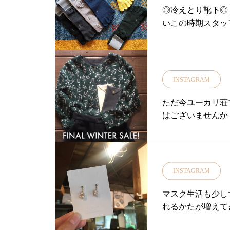
ート」こちらはコ
◎冷えとり靴下◎
魅力のスカート後
いこの時期スタッ
いので着回しでき
に1番はシルク素
これ！とお気に入
は格別です。・さ
キャメルライトカ
ックス効果のある
ックくださいね本
ク→コットン→シ
INSTAGRAM
……………………
その効果を発揮し
YUTAUは当店オン
力も上がるそうです
ただ今ユーカリ荘で
net-store.haus
方に数量限定でノ
はございませんか
皆様のご利用をお
方や試されたこと
……………………
リ荘#ライフスタイル
ユーカリ荘#島根#
#メリヤクー#冷えと
タイルショップ#雑貨
ッベ
INSTAGRAM
ラウス#ドット#ドット
ト#コーデ#島根旅#島根
マスク生活も少し
_matsue@haus_n
れるかたが増えて
に！@f.yaman