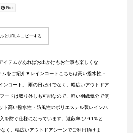
ャケットコーデ#ジャケット#
お待ちしております！
tayutau#ブラウス#コーディ
島根#松江#ユーカリ荘#y
は高い撥水性・防風性を備え
Pin it
ネート#春コーデ#島根旅#島
isou#セレクトショッ
ブルレインコート。 雨の日
根旅行
フスタイルショップ#雑
雑貨#雑貨屋#マーチャ
トドアシーンで活躍でき、永
ルとURLをコピーする
ズ#merchantmills#裁
物#ギフト#︎#ハサミ#針
フードは取り外しも可能なの
旅#島根旅行
るのも嬉しいポイントで
ンアイテムがあればお出かけもお仕事も楽しくな
高い撥水性・防風性のポリエ
」のレインアイテムをご紹介▼レインコートこちらは高い撥水性・
縫い目にはシームテープを施
インコート。 雨の日だけでなく、幅広いアウトドア
になっています。遮蔽率も
 フードは取り外しも可能なので、軽い羽織気分で使
ット高い撥水性・防風性のポリエステル製レインハ
てくれる優れもの。雨の日だけ
入を防ぐ仕様になっています。遮蔽率も99.1％と
アシーンでご利用頂けま
でなく、幅広いアウトドアシーンでご利用頂けま