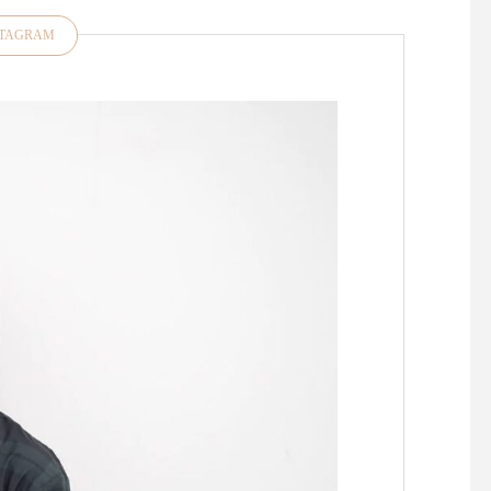
STAGRAM
昨日、今日と松江は肌寒くな
お裁縫好きの皆さま大
りましたね今年は気温のアッ
たせいたしました！久
プダウンがある春また、すこ
「マーチャント＆ミル
し先の梅雨の気温感対策にも
再入荷しております・
羽織物があると便利ですよ
ドンの南東部イースト
ね・style +confort「テーラー
ックス州にある中世の
ドジャケット」をご紹介いた
残る小さな田舎町 "Rye
します・こちらは程よくゆと
イ)" に拠点を置くキ
りのあるサイズ感小さめのテ
ン・デンハムによるブ
ーラード襟でかしこまらずに
『マーチャント＆ミル
気負いなく羽織っていただけ
ランスの伝統的な 『 cou