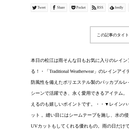
介▼レインコートこちら
Tweet
Share
Pocket
RSS
feedly
たポリエステル製のパッカ
だけでなく、幅広いアウ
この記事のタイト
く愛用できるアイテム。 
で、軽い羽織気分で使え
本日の松江は雨️そんな日もお気に入りのレイ
す。・・▼レインハット
る！・「Traditional Weatherwear
ステル製レインハット 。
防風性を備えたポリエステル製のパッカブルレ
し、水の侵入を防ぐ仕様
シーンで活躍でき、永く愛用できるアイテム。
えるのも嬉しいポイントです。・・▼レインハ
99.1％とUVカットもし
ット 。縫い目にはシームテープを施し、水の侵
でなく、幅広いアウトド
UVカットもしてくれる優れもの。雨の日だけ