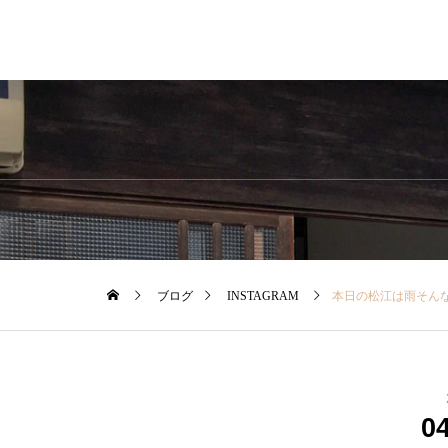
ブログ
INSTAGRAM
本日の松江は雨️そんな日もお気に入りのレインアイテムがあればお出かけもお仕事も楽しくなる！・「Traditional Weatherwear」のレインアイテムをご紹介▼レインコートこちらは高い撥水性・防風性を備えたポリエステル製のパッカブルレインコート。 雨の日だけでな
0