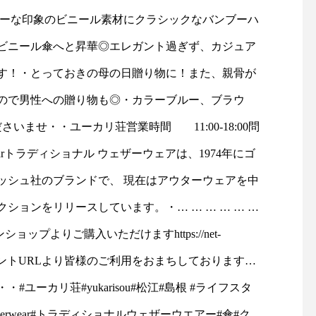
ア アンブレラデイリーな印
リーな印象のビニール素材にクラシックなバンブーハ
シックなバンブーハンドルを
ビニール傘へと昇華◎エレガント過ぎず、カジュア
品でモダンなビニール傘へと
す！・とっておきの母の日贈り物に！また、親骨が
、カジュアル過ぎずどこか上
るので男性への贈り物も◎・カラーブルー、ブラウ
徴です！・とっておきの母の
ませ・・ユーカリ荘営業時間 11:00-18:00問
55㎝と大きめで雨から濡れ
atherwearトラディショナル ウェザーウェアは、1974年にゴ
男性への贈り物も◎・カラー
ッシュ社のブランドで、 現在はアウターウェアを中
グレーの3色是非店頭でチェ
ョンをリリースしています。・… … … … … …
ンショップよりご購入いただけますhttps://net-
リ荘営業時間 11:00-
tore のアカウントURLより皆様のご利用をおまちしております…
49・・Traditional
 …・・#ユーカリ荘#yukarisou#松江#島根 #ライフスタ
ィショナル ウェザーウェアは、
eatherwear#トラディショナルウェザーウエアー#傘#ク