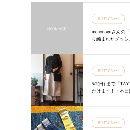
麗なシルエットが魅力のスカート後
ーウエアー#傘#クリアア
すトップスを選ばないので着回しで
INSTAGRAM
ブレラ#レインコート#レ
気に入りで困った時はこれ！とお気
ラースモークベージュ、キャメルラ
mononoguさ
物#gift#present#島
ーの4色・ぜひ店頭でチェックくださ
り編まれたメッシ
いたします・
単です♪・・デニ
…………………………………………
も。。。・・細め
TAYUTAUは当店オンラインショッ
よ！！・・ぜひ店
https://net-store.haus.ne.jp/・または
ご来店をお待ちし
INSTAGRAM
RLより皆様のご利用をおまちしてお
#ユーカリ荘#yuk
…………………………………………
クトショップ#牛革#
5/7(日) まで「
#ユーカリ荘#島根#松江#山陰#古民家
島根旅#旅行#島根
だけます！・本日
フスタイルショップ#雑貨#雑貨屋#アパレル
介こちらのドット
う#ブラウス#ドット#ドットブラウス#水玉柄#
ラーで甘すぎない
#スカート#コーデ#島根旅#島根旅行 @deco
になる腰回りをさ
江@decolle_matsue@haus_netstore
ものとしても◎完
INSTAGRAM
ワイト、ブラック