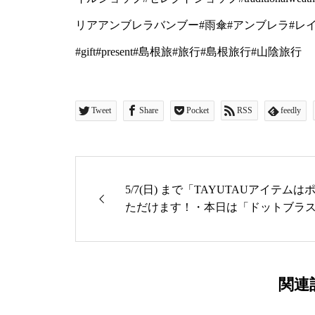
1974年にゴム引きコー
リアアンブレラバンブー#雨傘#アンブレラ#レ
ントッシュ社のブランドで
#gift#present#島根旅#旅行#島根旅行#山陰旅行
中心に、英国の伝統と今
ョンをリリースしています。・
Tweet
Share
Pocket
RSS
feedly
… … … … … … … …
りご購入いただけますhttps://n
または@haus_netsto
5/7(日) まで「TAYUTAUアイテ
ただけます！・本日は「ドットブラス
ご利用をおまちしております…
ご紹介こちらのドットブラウスは少し
ンドカラーで甘すぎない大人のブラ
… … … … … … … … …
ていて気になる腰回りをさりげなく
松江#島根 #ライフスタ
なので羽織ものとしても◎完売して
関連
したカラー/ホワイト、ブラック・・
プ#traditionalweat
インタックスカート」こちらはコットン