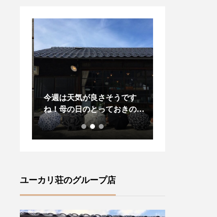
変お待
今週は天気が良さそうです
昨日、今日と松
々に
ね！母の日のとっておきの贈
りましたね今年
ズ」が
り物に！また、晴れの日に気
プダウンがある
・ロン
分が上がる傳tutaeeツタエノ
し先の梅雨の気
•サセ
ヒガサをご紹介いたします・
羽織物があると
風情が
【柄】左から藍玉オナワ黒白
ね・style +co
(ラ
菊無地黒flower2 ・裏表に全
ドジャケット」
ャロリ
く同じ柄を施す事ができ傘を
します・こちら
ユーカリ荘のグループ店
ランド
さした内側からも楽しむこと
りのあるサイズ
ズ』フ
ができます ♪・ステッキを思
ーラード襟でか
ture
わせる竹の持ち手は手によく
気負いなく羽織