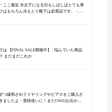
ットン100%のA4ラインで綺麗なシルエットが
・ここ最近 氷点下になる日もしばしばとても寒
ト#マグカップ#ギフト#おススメ#
ろのポケットがポイントですトップスを選ばな
フはもちろん冷えとり靴下は必需品です。・特
台所展#島根旅#島根旅行
て便利ですスタッフもお気に入りで困った時は
材で指１本１本を包みこんでくれるので 温かさ
りの一枚です！！・カラースモークベージュ、
らっとしたはき心地も魅力的♪・保湿 保温 デト
ーキ、マリンネイビーの4色・ぜひ店頭でチェ
靴下は手放せないアイテムです。・靴下をシル
日も11時より営業いたします・
ルク→コットンと重ね履きすることでますます
……………………………………………………TA
ます◎血の巡りが良くなると体温が上がり免疫
ラインショップよりご購入いただけますhttps://
。・冷えとり靴下を3,000円以上お買い上げの
は 【FINAL SALE開催中】 . 悩んでいた商品
.ne.jp/・または@haus_netstore のアカウントURLより
ベルティを差し上げます♪・ まだまだ 知らない
？ まだまだこれか
まちしております・
のない方もこの機会にお試しを…☆・#ユーカ
…………………………………………………・#
ショップ#セレクトショップ#靴下#merijakuu
松江#山陰#古民家#セレクトショップ#ライフス
り靴下#松江#島根#ハプナ#hapunaandco#ギャ
#雑貨屋#アパレル#服#tayutau#たゆたう#ブ
ブラウス#水玉柄#シャツ#shirt#skirt#スカー
旅行 @decolle_apparel デコレ松江@decolle
ずつ緩和されてイヤリングやピアスをご購入さ
etstore ネットストア
きましたよ・普段使いに！またGWのお出かけ
eko02 (やまねこ)さんのイヤーアクセサリーはいか