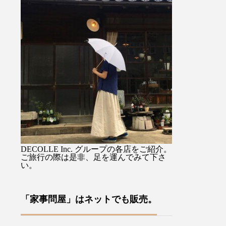
) 』を
馴染み持ちやすすく持ち手の
るジャケットで
思いか
先端のタッセル付ストラップ
を選ばない着丈
、イギ
に手を通せば両手が使えて便
スカートでも。
裁縫小
利ですよ♡・・ぜひお気に入
りながらも硬さ
ます・
りを1本をみつけてください
心地のデラヴェ
あるロ
ね母の日のギフトラッピング
肉感をを拾わな
ドによ
も承っております♡・・「傳
い生地の厚み製
、今ま
tutaeeツタエノヒガサ」日傘
風合いよく仕上
わい
は様々な工程に熟練した職人
す・ぜひ店頭で
ールで
さん達の技術、手作業を要
みてくださいね
案をユ
し、日本国内でしかできない
ージュ、ブラッ
ださ
魅力を現代だからこそ意匠と
その他にも今週
DECOLLE Inc. グループの各店をご紹介。
な裁縫
掛け合わせ、それを使う人の
イテムが多数入
ご旅行の際は是非、足を運んでみて下さ
い。
や針
日々の彩りとなり、使い込む
す！・#ユーカリ荘
ており
ほどに良さが現れていくそん
#島根#松江#山
方への
なものを生み出していこうと
レクトショップ
「家事問屋」はネットでも販売。
す♪本
考えています・・・営業時間
イルショップ#
来店を
10:00〜18:00店休日 年末年
アパレル#服#styl