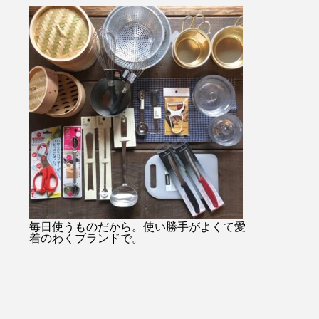
・・#
始のみお問い合わせ08523374
ャケットコーデ
ukar
48・
tayutau#ブ
プ#ライ
…………………………………………………………
ネート#春コー
貨店#
日傘は当店オンラインショッ
根旅行
ンミル
プでもご購入できます！！ht
縫#贈り
tps://net-store.haus.ne.jp/右上
#島根
の検索で日傘とご入力くださ
い。・または@haus_netstore
のアカウントURLからアク
セスできます！！皆様のご利
用をおまちしておりま
す………………………………………………………
#ユーカリ荘#yukarisou#セレ
クトショップ#ライフスタイ
毎日使うものだから。使い勝手がよくて愛
着のわくブランドで。
ルショップ#松江#島根#北堀#
雑貨#雑貨屋#古民家#アパレ
ル#傳#ツタエノヒガサ#日傘#
ギフト#プレゼント#母の日の
贈り物#白菊#オナワ#黒玉#ド