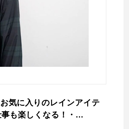
るジャケットです。・ボトム
(クチュール：仕立て服
を選ばない着丈はパンツでも
現代にも広めたいとの
スカートでも。ハリコシがあ
ら、パターンの製作や
りながらも硬さの無い軽い着
リス製品を中心とした
心地のデラヴェジャージーで
物の仕入れを行ってい
肉感をを拾わないちょうど良
写真家、ライターでも
い生地の厚み製品洗いをして
ーデリック・フィール
風合いよく仕上げてありま
るグラフィックと共に
す・ぜひ店頭でチェックして
での裁縫における「か
みてくださいね！カラー/ベ
い」とは一味違う、ク
ージュ、ブラックの2色・・
伝統的なスタイルの提
その他にも今週も春の新作ア
ーカリ荘でお楽しみく
イテムが多数入荷しておりま
い！・持ち運びに便利
す！・#ユーカリ荘#yukariso
キットをはじめ︎はさみ
もお気に入りのレインアイテ
#島根#松江#山陰#古民家#セ
🪡、ピンなど再入荷し
レクトショップ#ライフスタ
ます！・お裁縫好きな
仕事も楽しくなる！・
イルショップ#雑貨#雑貨屋#
贈り物にもおススメで
アパレル#服#styleconfort#ジ
日も18時まで皆様のご
herwear」のレインアイテムをご紹