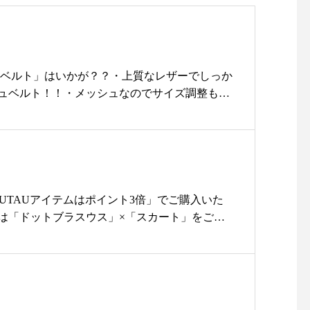
ろのポケットがポイントで
さいね♡・・1926年創業北欧で長
ンブレラバンブー#雨傘#アン
きて便利ですスタッフもお
い歴史があるステンレスメーカー
インハット#プレゼント#贈り
に入りの一枚です！！・カ
のOPA社が作るMariケトル！・18-
イトカーキ、マリンネイビ
08ステンレスを使用しているの
んの「ベルト」はいかが？？・上質なレザーでしっか
根旅#旅行#島根旅行#山陰旅行
いね本日も11時より営業
で、錆びにくく耐食性にも優れて
ュベルト！！・メッシュなのでサイズ調整も簡
います！・Mariケトルはシンプル
ムにそしてワンピースをブラウジングする際に
………………………………
なデザインに見えますが、実は複
の幅でひとつあるととっても便利です
プよりご購入いただけます
雑な作りをしており職人の技術と
頭でお試しくださいね・明日も11時より皆様の
@haus_netstore のアカウントU
適切な道具なしには製造できな
ております・………………………………………
ります・
い、大変手間のかかる製品です0.
arisou#松江#島根 #ライフスタイルショップ#セレ
……………………………・
75ℓ・・本日も皆様のご来店を11
mononogu#もののぐ#ベルト#メッシュベルト#
TAYUTAUアイテムはポイント3倍」でご購入いた
#セレクトショップ#ライ
時よりお待ちいたしております♡
旅行
は「ドットブラスウス」×「スカート」をご紹
#服#tayutau#たゆた
♡・営業時間11:00〜18:000852337
ブラウスは少し透け感のある生地&スタンドカ
シャツ#shirt#skirt
448・#ユーカリ荘#yukarisou#島根
大人のブラウス♡後ろが少し長くなっていて気
lle_apparel デコレ松
#松江#古民家#雑貨#雑貨屋#ライ
りげなくカバーしてくれます前開きなので羽織
 ネットストア
フスタイルショップ#セレクトシ
売していたブラックも再入荷しましたカラー/ホ
ョップ#KINTO#slowcoffeestyle#kin
・・一緒にあわせたのは「Aラインタックスカ
to#coffee#コーヒー#️#カラフェセッ