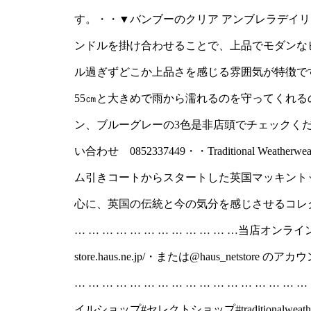
す。・・▼バンブーのクリ
す。・・▼バンブーのクリア アンブレラデイ
象のビニール素材にクラ
ンドルを掛け合わせることで、上品でモダンな
掛け合わせることで、上
ル過ぎずどこか上品さを感じる雰囲気が特徴で
昇華◎エレガント過ぎず
55㎝と大きめで雨から濡れるのを守ってくれ
品さを感じる雰囲気が特
ン、ブルーグレーの3色是非店頭でチェックください
日贈り物に！また、親骨が
い合わせ 0852337449・・Traditional We
るのを守ってくれるので
ム引きコートからスタートした英国マッキント
ブルー、ブラウン、ブルー
心に、英国の伝統と今の気分を感じさせるコレクシ
… … … … … … … … … … … …当店オンライ
ックくださいませ・・ユーカ
store.haus.ne.jp/・または@haus_nets
18:00問い合わせ 08523374
… … … … … … … … … … … … … … … …
Weatherwearトラデ
イルショップ#セレクトショップ#traditionalw