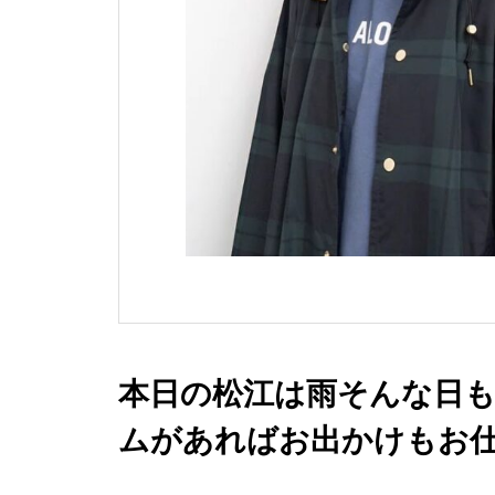
本日の松江は雨️そんな日
ムがあればお出かけもお
「Traditional Weat