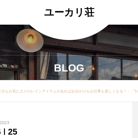
ユーカリ荘
BLOG
く、幅広いアウトドアシーンで活躍でき、永く愛用できるアイテム。 フードは取り外しも可能なので、軽い羽織気分で使えるのも嬉しいポイントです。・・▼レインハット高い撥水性・防風性のポリエステル製レインハット 。縫い目にはシームテープを施し、水の侵入を防ぐ仕様になっています。遮蔽率も99.1％とUVカットもしてくれる優れもの。雨の日だけでなく、幅広いアウトドアシーンでご利用頂けます。・・▼バンブーのクリア アンブレラデイリーな印象のビニール素材にクラシックなバンブーハンドルを掛け合わせることで、上品でモダンなビニール傘へと昇華◎エレガント過ぎず、カジュアル過ぎずどこか上品さを感じる雰囲気が特徴です！・とっておきの母の日贈り物に！また、親骨が55㎝と大きめで雨から濡れるのを守ってくれるので男性への贈り物も◎・カラーブルー、ブラウン、ブルーグレーの3色是非店頭でチェックくださいませ・・ユーカリ荘営業時間 11:00-18:00問い合わせ 0852337449・・Traditional Weatherwearトラディショナル ウェザーウェアは、1974年にゴム引きコートからスタートした英国マッキントッシュ社のブランドで、 現在はアウターウ
2023
4
25