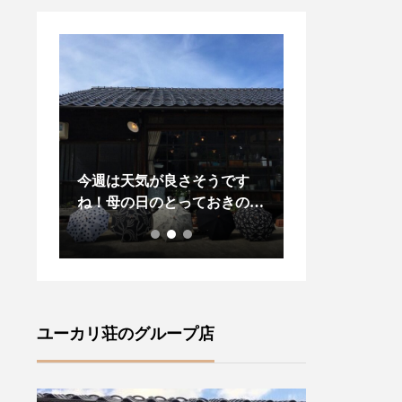
変お待
今週は天気が良さそうです
昨日、今日と松
々に
ね！母の日のとっておきの贈
りましたね今年
ズ」が
り物に！また、晴れの日に気
プダウンがある
・ロン
分が上がる傳tutaeeツタエノ
し先の梅雨の気
•サセ
ヒガサをご紹介いたします・
羽織物があると
風情が
【柄】左から藍玉オナワ黒白
ね・style +co
(ラ
菊無地黒flower2 ・裏表に全
ドジャケット」
ャロリ
く同じ柄を施す事ができ傘を
します・こちら
ユーカリ荘のグループ店
ランド
さした内側からも楽しむこと
りのあるサイズ
ズ』フ
ができます ♪・ステッキを思
ーラード襟でか
ture
わせる竹の持ち手は手によく
気負いなく羽織