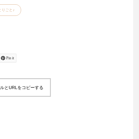
とりごと♪
Pin it
昨日、今日と松江は肌寒くな
お裁縫好きの皆さま大
りましたね今年は気温のアッ
たせいたしました！久
プダウンがある春また、すこ
「マーチャント＆ミル
し先の梅雨の気温感対策にも
再入荷しております・
ルとURLをコピーする
羽織物があると便利ですよ
ドンの南東部イースト
ね・style +confort「テーラー
ックス州にある中世の
ドジャケット」をご紹介いた
残る小さな田舎町 "Rye
します・こちらは程よくゆと
イ)" に拠点を置くキ
りのあるサイズ感小さめのテ
ン・デンハムによるブ
ーラード襟でかしこまらずに
『マーチャント＆ミル
気負いなく羽織っていただけ
ランスの伝統的な 『 cou