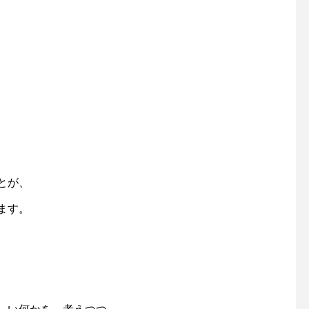
ャケットコーデ#ジャケット#
お待ちしております！
tayutau#ブラウス#コーディ
島根#松江#ユーカリ荘#y
ネート#春コーデ#島根旅#島
isou#セレクトショッ
根旅行
フスタイルショップ#雑
雑貨#雑貨屋#マーチャ
ズ#merchantmills#裁
物#ギフト#︎#ハサミ#針
旅#島根旅行
とが、
ます。