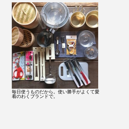
・・#
始のみお問い合わせ08523374
ャケットコーデ
ukar
48・
tayutau#ブ
プ#ライ
…………………………………………………………
ネート#春コー
貨店#
日傘は当店オンラインショッ
根旅行
ンミル
プでもご購入できます！！ht
縫#贈り
tps://net-store.haus.ne.jp/右上
#島根
の検索で日傘とご入力くださ
い。・または@haus_netstore
のアカウントURLからアク
セスできます！！皆様のご利
用をおまちしておりま
す………………………………………………………
#ユーカリ荘#yukarisou#セレ
クトショップ#ライフスタイ
毎日使うものだから。使い勝手がよくて愛
着のわくブランドで。
ルショップ#松江#島根#北堀#
雑貨#雑貨屋#古民家#アパレ
ル#傳#ツタエノヒガサ#日傘#
ギフト#プレゼント#母の日の
贈り物#白菊#オナワ#黒玉#ド