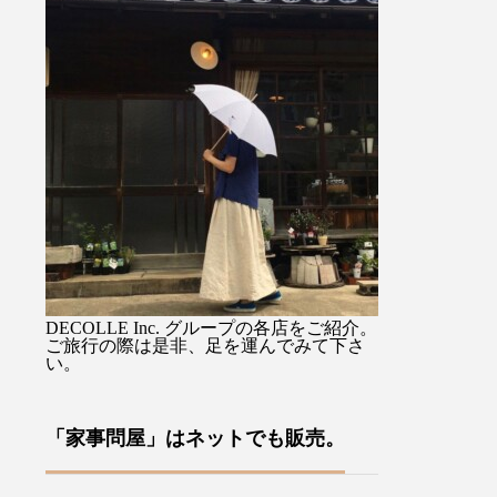
) 』を
馴染み持ちやすすく持ち手の
るジャケットで
思いか
先端のタッセル付ストラップ
を選ばない着丈
、イギ
に手を通せば両手が使えて便
スカートでも。
裁縫小
利ですよ♡・・ぜひお気に入
りながらも硬さ
ます・
りを1本をみつけてください
心地のデラヴェ
あるロ
ね母の日のギフトラッピング
肉感をを拾わな
ドによ
も承っております♡・・「傳
い生地の厚み製
、今ま
tutaeeツタエノヒガサ」日傘
風合いよく仕上
わい
は様々な工程に熟練した職人
す・ぜひ店頭で
ールで
さん達の技術、手作業を要
みてくださいね
案をユ
し、日本国内でしかできない
ージュ、ブラッ
ださ
魅力を現代だからこそ意匠と
その他にも今週
DECOLLE Inc. グループの各店をご紹介。
な裁縫
掛け合わせ、それを使う人の
イテムが多数入
ご旅行の際は是非、足を運んでみて下さ
い。
や針
日々の彩りとなり、使い込む
す！・#ユーカリ荘
ており
ほどに良さが現れていくそん
#島根#松江#山
方への
なものを生み出していこうと
レクトショップ
「家事問屋」はネットでも販売。
す♪本
考えています・・・営業時間
イルショップ#
来店を
10:00〜18:00店休日 年末年
アパレル#服#styl