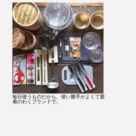
3374
ャケットコーデ#ジャケット#
お待ちしており
tayutau#ブラウス#コーディ
島根#松江#ユーカ
…………………………………………
ネート#春コーデ#島根旅#島
isou#セレク
ショッ
根旅行
フスタイルショ
！ht
雑貨#雑貨屋#
.jp/右上
ズ#merchantm
くださ
物#ギフト#︎#
tore
旅#島根旅行
らアク
のご利
………………………………………………・
u#セレ
スタイ
毎日使うものだから。使い勝手がよくて愛
着のわくブランドで。
#北堀#
アパレ
#日傘#
の日の
黒玉#ド