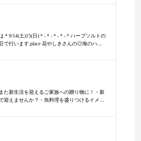
トショップ#foglinenwork#リネン#linen#ア
8AW#お出掛け#onepiece#ワンピース#coat#コ
s#パンツ
9/14(土)15(日)＊-＊-＊-＊-＊ハーブソルトの
で行います.place 花やしきさんの◎海のハー
ーブソルト◎島のハーブソルトの3種類がお試
ハーブソルトクリスマス島の天日干し塩と広島を
類のハーブをブレンド♪お魚によく合います.山の
ラルや鉄分豊富なアンデスの岩塩と広島を中心
ハーブをブレンド♪お肉によく合います.島のハー
ス島の天日干し塩と広島を中心とした10種類の
また新生活を迎えるご家族への贈り物に！・新
モンをブレンド♪サラダやヨーグルトによく合
で迎えませんか？・魚料理を盛りつけるイメー
味なのか？気になっていたお客様はぜひこの機会
ったイイホシユミコさんの『rectangle(レク
さいね.#ユーカリ荘#yukarisou#セレクトシ
大きさともリニューアルし入荷しております♪・
イルショップ#松江#島根#雑貨#雑貨屋#アパレ
いお魚や、オードブルやおつまみをちょこちょ
ソルト#herbsalt#海のハーブソルト#山のハー
size/w30 x d11.7 x h2.2cm・主菜・副菜に
ブソルト#ハーブ#塩#料理#調味料
のプレート。煮魚や切り身のお魚にもちょうど