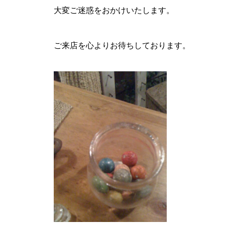
ャケットコーデ#ジャケット#
大変ご迷惑をおかけいたします。
tayutau#ブラウス#コーディ
ネート#春コーデ#島根旅#島
根旅行
ご来店を心よりお待ちしております。