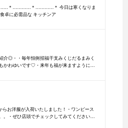
……＊…………＊…………＊ 今日は寒くなりま
い食卓に必需品な キッチンア
紹介◎・・毎年恒例招福干支みくじだるまみく
もかわゆいです♡・来年も福が来ますように♪♪
やこま亥の手ぬぐいなどお正月グッツ多数取り
ぜひご来店くださいませ♡本日も11時から18時
・・#ユーカリ荘#yukarisou#セレクトショ
イルショップ#雑貨#器#食器#島根#松江#お正月#
干支みくじ#亥年#イノシシ#だるま#島根旅#旅
workさんからお洋服が入荷いたしました！・ワンピース
。。・ぜひ店頭でチェックしてみてください
yukarisou#古民家#雑貨#島根#松江#ライフス