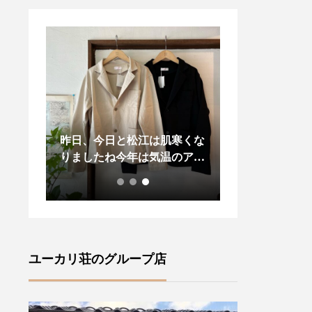
です
昨日、今日と松江は肌寒くな
お裁縫好きの皆
きの贈
りましたね今年は気温のアッ
たせいたしまし
日に気
プダウンがある春また、すこ
「マーチャント
タエノ
し先の梅雨の気温感対策にも
再入荷しており
ます・
羽織物があると便利ですよ
ドンの南東部イ
ワ黒白
ね・style +confort「テーラー
ックス州にある
表に全
ドジャケット」をご紹介いた
残る小さな田舎町
き傘を
します・こちらは程よくゆと
イ)" に拠点を
ユーカリ荘のグループ店
むこと
りのあるサイズ感小さめのテ
ン・デンハムに
キを思
ーラード襟でかしこまらずに
『マーチャント
によく
気負いなく羽織っていただけ
ランスの伝統的な 