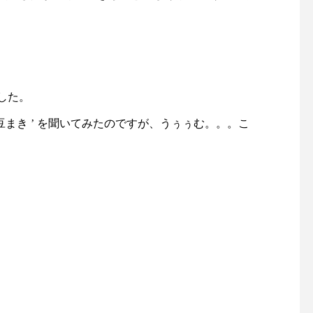
(クチュール：仕立て服) 』を
馴染み持ちやすすく持
現代にも広めたいとの思いか
先端のタッセル付スト
ら、パターンの製作や、イギ
に手を通せば両手が使
リス製品を中心とした裁縫小
利ですよ♡・・ぜひお
物の仕入れを行っています・
りを1本をみつけてく
写真家、ライターでもあるロ
ね母の日のギフトラッ
した。
ーデリック・フィールドによ
も承っております♡・
豆まき ’ を聞いてみたのですが、うぅぅむ。。。こ
るグラフィックと共に、今ま
tutaeeツタエノヒガサ
での裁縫における「かわい
は様々な工程に熟練し
い」とは一味違う、クールで
さん達の技術、手作業
伝統的なスタイルの提案をユ
し、日本国内でしかで
ーカリ荘でお楽しみくださ
魅力を現代だからこそ
い！・持ち運びに便利な裁縫
掛け合わせ、それを使
キットをはじめ︎はさみや針
日々の彩りとなり、使
🪡、ピンなど再入荷しており
ほどに良さが現れてい
ます！・お裁縫好きな方への
なものを生み出してい
贈り物にもおススメです♪本
考えています・・・営
日も18時まで皆様のご来店を
10:00〜18:00店休日