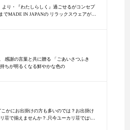
.2 x d15.8 x h2.2cm・color/shiro.stmiの2色
ット）より・『わたしらしく』過ごせるがコンセプ
中どんなお料理にも合わせられるプレート♪ラ
でMADE IN JAPANの リラックスウェアが届
になりすぎず、イイホシさん特有のあたたかみ
コットンのタンクトップやコットン100% のア
インですぜひ普段の食卓にお使いください・素
探してたという方必見です︎・その他 ・◎meri
ンジ：〇 食器洗浄機：〇オーブン：× 直
お部屋の中や就寝時にお使い頂けるポップなカラーで
・ギフトラッピングも承っておりますぜひスタッフ
en Lille より春夏にたくさん履いて頂ける麻
・営業時間11:00-18:00店休日12/31-1/2・#
ております♡・#ユーカリ荘#ライフスタイルシ
risou#島根#松江#セレクトショップ #ライフスタ
ップ#靴下#merijakuu#メリヤクー#冷えとり
。 感謝の言葉と共に贈る 「ごあいさつふき
雑貨屋#器#食器#イイホシユミコ#vivova#キッ
#hapunaandco#foglinenwork #フォグリネン
気持ちが明るくなる鮮やかな色の
お皿#ギフト#プレゼント#お祝い#贈り物#島根旅
Lille
どこかにお出掛けの方も多いのでは？お出掛け
リ荘で揃えませんか？.只今ユーカリ荘では\Su
開催中//.さらりと肌触りの洋服を【サマーセール価