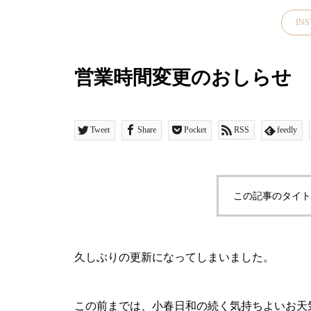
IN
営業時間変更のおしらせ
Tweet
Share
Pocket
RSS
feedly
昨日、今日と松江は肌寒くな
りましたね今年は気温のアッ
プダウンがある春また、すこ
し先の梅雨の気温感対策にも
この記事のタイト
羽織物があると便利ですよ
ね・style +confort「テーラー
ドジャケット」をご紹介いた
します・こちらは程よくゆと
久しぶりの更新になってしまいました。
りのあるサイズ感小さめのテ
ーラード襟でかしこまらずに
この前までは、小春日和の続く気持ちよいお天気
気負いなく羽織っていただけ