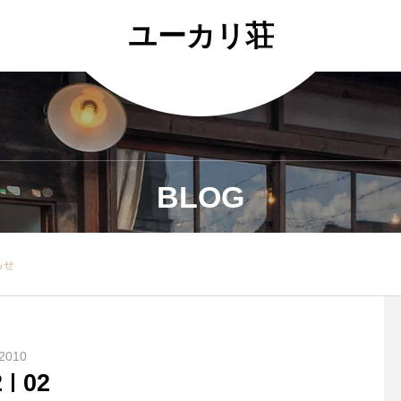
ユーカリ荘
BLOG
らせ
2010
2
02