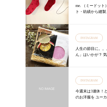
良いサイズの「kaku」w24
me. （ミード
をセレクト・和洋
ト・紡績から縫製ま
フな輪郭が無機質
きました♪・リネン
を感じられるデザ
ンダーウェア今まで
材 磁気 電子レ
ja kuu より
火：× IH：×
楽しくなる靴下♪・◎
INSTAGRAM
へご相談くださいませ！
素材の靴下も届い
ユーカリ荘#yuka
ョップ#セレクトショ
人生の節目に。。
イルショップ#雑貨#
靴下#松江#島根#ハプナ
ん」はいかが？ 
チン用品#器#皿#
ワーク#merijakuu#en
行#島根旅
INSTAGRAM
今週末は3連休！
のお洋服を ユーカ
mmer SALEを