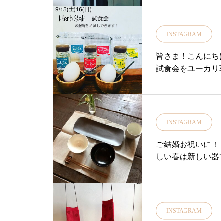
タイルショップ#セレク
パレル＃秋冬#AW#1
ート#ボトム#pant
INSTAGRAM
皆さま！こんにちは＊
試食会をユーカリ荘
ブソルト◎山のハ
しできます.海の
中心とした10種
ハーブソルトミネ
INSTAGRAM
とした10種類の
ブソルトクリスマ
ご結婚お祝いに！
ハーブに瀬戸内レ
しい春は新しい器
います.どんな風
ジでデザインしてもら
にお気軽にお試しくだ
タングル)』色・
ョップ#ライフスタ
さんまなどの細長
ル#花やしき#ハーブ
こっとのせたい「hoso」
INSTAGRAM
ブソルト#島のハー
使いやすい長方形