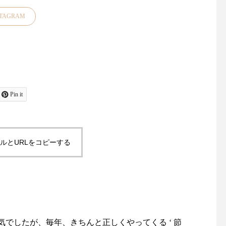
STAGRAM
Pin it
お裁縫好きの皆さま大変お待
今週は天気が良さそう
たせいたしました！久々に
ね！母の日のとってお
「マーチャント＆ミルズ」が
り物に！また、晴れの
再入荷しております・・ロン
分が上がる傳tutaeeツ
ルとURLをコピーする
ドンの南東部イースト•サセ
ヒガサをご紹介いたし
ックス州にある中世の風情が
【柄】左から藍玉オナ
残る小さな田舎町 "Rye(ラ
菊無地黒flower2 ・裏
イ)" に拠点を置くキャロリ
く同じ柄を施す事がで
ン・デンハムによるブランド
さした内側からも楽し
『マーチャント＆ミルズ』フ
ができます ♪・ステッ
でしたが、毎年、きちんと正しくやってくる ‘ 節
ランスの伝統的な 『 couture
わせる竹の持ち手は手