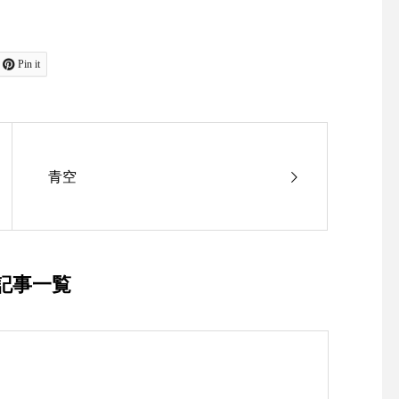
ット#島根旅行#島根旅
Pin it
青空
記事一覧