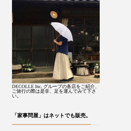
ち手の
るジャケットです。・ボトム
(クチュール：仕
ラップ
を選ばない着丈はパンツでも
現代にも広めた
えて便
スカートでも。ハリコシがあ
ら、パターンの
気に入
りながらも硬さの無い軽い着
リス製品を中心
ださい
心地のデラヴェジャージーで
物の仕入れを行
ピング
肉感をを拾わないちょうど良
写真家、ライタ
・「傳
い生地の厚み製品洗いをして
ーデリック・フ
」日傘
風合いよく仕上げてありま
るグラフィック
た職人
す・ぜひ店頭でチェックして
での裁縫におけ
を要
みてくださいね！カラー/ベ
い」とは一味違
きない
ージュ、ブラックの2色・・
伝統的なスタイ
意匠と
その他にも今週も春の新作ア
ーカリ荘でお楽
DECOLLE Inc. グループの各店をご紹介。
う人の
イテムが多数入荷しておりま
い！・持ち運び
ご旅行の際は是非、足を運んでみて下さ
い。
い込む
す！・#ユーカリ荘#yukariso
キットをはじめ
くそん
#島根#松江#山陰#古民家#セ
🪡、ピンなど
こうと
レクトショップ#ライフスタ
ます！・お裁縫
「家事問屋」はネットでも販売。
業時間
イルショップ#雑貨#雑貨屋#
贈り物にもおス
 年末年
アパレル#服#styleconfort#ジ
日も18時まで