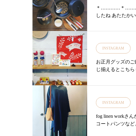
＊…………＊……
したね あたたか
INSTAGRAM
お正月グッズのご
じ揃えるとこちら
♪・その他けん玉
揃えております・
まで営業いたします！
ップ #ライフスタ
INSTAGRAM
だるまみくじ#招福
fog linen 
コートパンツなど
ね！・#ユーカリ荘#