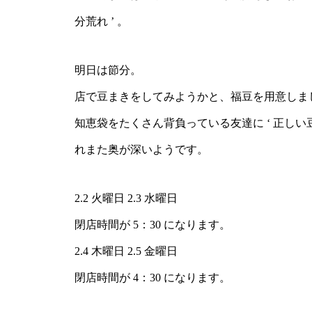
るジャケットです。・ボトム
分荒れ ’ 。
を選ばない着丈はパンツでも
スカートでも。ハリコシがあ
りながらも硬さの無い軽い着
明日は節分。
心地のデラヴェジャージーで
肉感をを拾わないちょうど良
店で豆まきをしてみようかと、福豆を用意しま
い生地の厚み製品洗いをして
知恵袋をたくさん背負っている友達に ‘ 正しい
風合いよく仕上げてありま
す・ぜひ店頭でチェックして
れまた奥が深いようです。
みてくださいね！カラー/ベ
ージュ、ブラックの2色・・
その他にも今週も春の新作ア
2.2 火曜日 2.3 水曜日
イテムが多数入荷しておりま
閉店時間が 5：30 になります。
す！・#ユーカリ荘#yukariso
#島根#松江#山陰#古民家#セ
2.4 木曜日 2.5 金曜日
レクトショップ#ライフスタ
閉店時間が 4：30 になります。
イルショップ#雑貨#雑貨屋#
アパレル#服#styleconfort#ジ