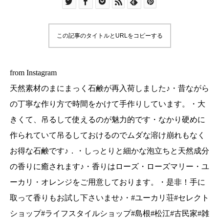
です︎・なかり硬めに作られていて吊るしておける
のでムダな溶け崩れもなくお得な石鹸です♪．・し
っとりと細かな泡立ちと天然成分の香りに癒され
この記事のタイトルとURLをコピーする
ます♪・香りはローズ・ローズマリー・ユーカリ・
オレンジをご用意しております。・是非！手に取
って香りもお試し下さいませ♪・#ユーカリ荘#セレ
from Instagram
クトショップ#ライフスタイルショップ#島根#松江
天然素材のまにまっく石鹸が再入荷しました♪・昔ながら
#古民家#雑貨#まにまっく石鹸#石鹸#天然素材
の丁寧な作り方で時間をかけて手作りしています。・大
きくて、吊るして使えるのが魅力的です︎・なかり硬めに
作られていて吊るしておけるのでムダな溶け崩れもなく
お得な石鹸です♪．・しっとりと細かな泡立ちと天然成分
の香りに癒されます♪・香りはローズ・ローズマリー・ユ
ーカリ・オレンジをご用意しております。・是非！手に
取って香りもお試し下さいませ♪・#ユーカリ荘#セレクト
ショップ#ライフスタイルショップ#島根#松江#古民家#雑