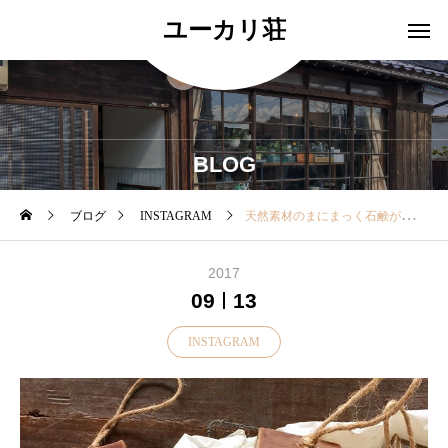
ユーカリ荘
BLOG
ブログ
INSTAGRAM
天然素材のまにまっく石鹸が再入荷しました♪・昔ながらの丁寧な作り方で時間をかけて手作りしています。・大きくて、吊るして使えるのが魅力的です︎・なかり硬めに作られていて吊るしておけるのでムダな溶け崩れもなくお得な石鹸です♪．・しっとりと細かな泡立ちと天然成分の香りに癒されます♪・香りはローズ・ローズマリー・ユーカリ・オレンジをご用意しております。・是非！手に取って香りもお試し下さいませ♪・#ユーカリ荘#セレクトショップ#ライフスタイルショップ#島根#松江#古民家#雑貨#まにまっく石鹸#石鹸#天然素材
2017
09
13
INSTAGRAM