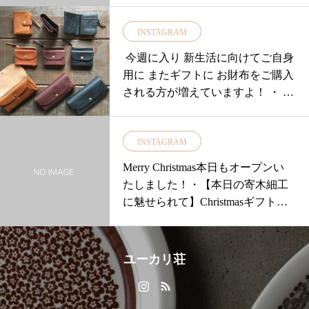
しております.ひとつひとつ丁寧に
INSTAGRAM
麻紐を巻いて作られた麻紐マグネ
ット季節によってカラーが違うの
今週に入り 新生活に向けてご自身
で選ぶ楽しみが増えますね♡.今の
用に またギフトに お財布をご購入
季節はこちらの6色です.ぜひ店頭
される方が増えていますよ！ ・ 新
でチェックてみてください本日も1
調と
8時まで営業中！.. #ユーカリ荘#yuk
arisou#松江#島根 #ライフスタイル
INSTAGRAM
ショップ#セレクトショップ#島根
Merry Christmas本日もオープンい
旅#旅行#島根旅行#島根旅#島根旅
たしました！・【本日の寄木細工
行#旅#foglinenwork#マグネットフ
に魅せられて】Christmasギフトに
ック#はばたき#麻紐マグネット
もオススメの「ブローチ」をご紹
介いたします・ひとつひとつが1点
もの！大切な方もきっと喜んでく
ユーカリ荘
れる。。。そんな素敵なブローチ
はいかが？・心を込めてラッピン
グいたします・・皆様にとって素