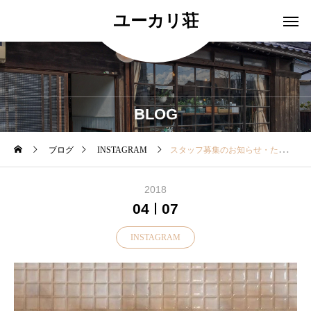
ユーカリ荘
BLOG
ブログ
INSTAGRAM
︎スタッフ募集のお知らせ︎・ただいま ユーカリ荘ではスタッフを募集しています。・雑貨やお洋服インテリアに興味のある方おもてなしが好きな方など…連絡をお待ちしています。・詳しくはユーカリ荘ホームページよりメニュー →私たちの他のお店→decolle→リクルートページをご覧くださいませ。・・#ユーカリ荘#ライフスタイルショップ#セレクトショップ#松江#島根 #求人#recruit#リクルート#ロインツ
2018
04
07
INSTAGRAM