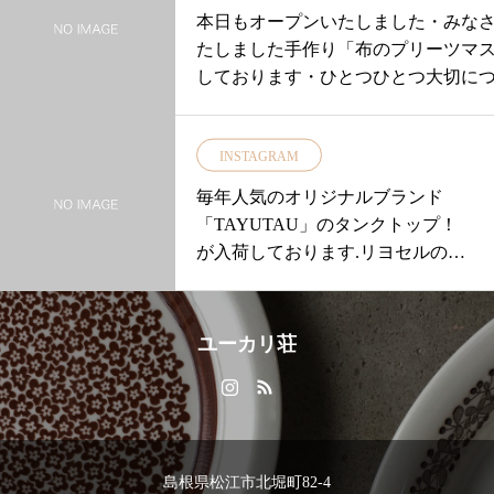
します。ぽってりとした形が手に
本日もオープンいたしました・みな
よく馴染みます。・………・地元
たしました手作り「布のプリーツマ
宍道町の女性陶芸家周藤香織さん
しております・ひとつひとつ大切に
の器はやわらかで繊細なデザイン
のマスク♪・ワイヤー+プリーツでフ
です。・・どちらも電子レンジや
す・・また靴下の輪っかとハンカチ
食洗機も可能で来客の多いお正月
INSTAGRAM
MOKU簡易マスク！」も少量ですが
のお客様用にも嬉しいです。・是
肌触りのとても良いMOKUハンカチを使
毎年人気のオリジナルブランド
非。手に取ってその温かみを感じ
靴下の輪っかなので耳が痛くなりに
「TAYUTAU」のタンクトップ！
てくださいませ…・・#ユーカリ荘
すね♡・・ぜひ店頭でチェックくださ
が入荷しております.リヨセルのサ
#セレクトショップ #ライフスタイ
まで皆様のご来店をお待ちしており
ラサラ感と光沢が大人のインナー
ルショップ#雑貨#器#食器#わかさ
ーツマスク(price850+tax)MOKU簡易マスク
として大活躍.カラーもベーシック
ま陶芸 #益子焼#島根#松江
x)
やカラーまた差し色に使えるカラ
ユーカリ荘
…………………………………………
ーと豊富にございます.【price】¥3,
【マスクのお問い合わせのお願い】
950+tax・【color】mustardbluedark
すのですが少量での入荷なのとひと
grayblackの4色です・・グッと気温
ますのでお電話、SNS等におひとり
が上がってきたこれからの季節に
ができない状況にございます誠に申
ぴったりの一枚をみつけてくださ
島根県松江市北堀町82-4
ん・皆様には、ご不便をおかけいた