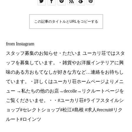
ど…連絡をお待ちしています。・詳しくはユーカ
リ荘ホームページよりメニュー →私たちの他のお
店→decolle→リクルートページをご覧くださいま
この記事のタイトルとURLをコピーする
せ。・・#ユーカリ荘#ライフスタイルショップ#セ
レクトショップ#松江#島根 #求人#recruit#リクル
ート#ロインツ
from Instagram
︎スタッフ募集のお知らせ︎・ただいま ユーカリ荘ではスタ
ッフを募集しています。・雑貨やお洋服インテリアに興
味のある方おもてなしが好きな方など…連絡をお待ちし
ています。・詳しくはユーカリ荘ホームページよりメニ
ュー →私たちの他のお店→decolle→リクルートページを
ご覧くださいませ。・・#ユーカリ荘#ライフスタイルシ
ョップ#セレクトショップ#松江#島根 #求人#recruit#リク
ルート#ロインツ