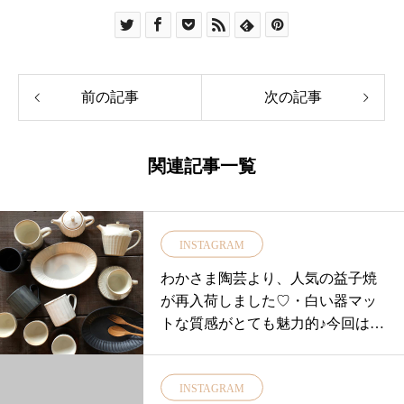
前の記事
次の記事
関連記事一覧
INSTAGRAM
わかさま陶芸より、人気の益子焼
が再入荷しました♡・白い器マッ
トな質感がとても魅力的♪今回は
少しブラックも入れてみまし
た。・益子焼特有の粗めの粘土が
INSTAGRAM
素朴でホッとする温かみを作り出