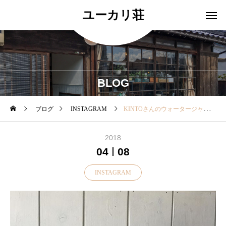
ユーカリ荘
BLOG
ブログ
INSTAGRAM
KINTOさんのウォータージャクが入荷いたしました！・・シンプルな構造でパッキンも取り外せとても洗いやすいく衛生的です。・・サイズは0.75L1.2Lの2サイズです。 ・#ユーカリ荘#セレクトショップ #ライフスタイルショップ#雑貨#ウォータージャグ#島根#松江##Portugal##KINTO
2018
04
08
INSTAGRAM