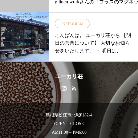
g linen workさんの「ブラスのマグネ
ャケットや寝袋にも使われる素材で
ック」が再入荷いたしました！・マ
またフードの中はボア素材で取外し
ト式なので冷蔵庫や玄関の扉ディス
◎・ストールを巻く時や雰囲気を変
INSTAGRAM
などに簡単に付けれるのが魅力的♪・
い時に便利です・ショートロングご
細々した小さなアイテムもおしゃれ
こんばんは。 ユーカリ荘から 【明
ます・ぜひ店頭で着心地をお試しく
で揃えていけばまとまりますね◎・
日の営業について】 大切なお知ら
いね・
入荷後 すぐ完売してしまった人気者
せをいたします。 ・ 明日は、 積
…………………………………………
グネットフック。。。レジ台に置い
雪にと
#島根#松江#ユーカリ荘#yukarisou#ラ
ますのでぜひチェックしてみてくだ
フスタイルショップ#セレクトショッ
い！！・・
雑貨#雑貨屋#コーデ#18aw#新作#秋服
ユーカリ荘
…………………………………………
新作#秋#new#Danser#ジャケット#jacke
合わせお取り置きご希望のお客様は左
島根旅#島根旅行#旅
右のRのご希望の形をご確認の上11:00
8:000852337448ユーカリ荘までご連
さ
島根県松江市北堀町82-4
い！……………………………………
OPEN – CLOSE
すぐに完売してしまうこちらの「マ
トフック」確実に手に入れたいお客
AM11:00 – PM6:00