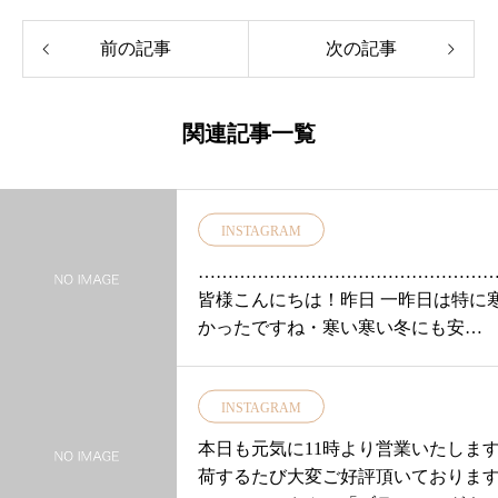
前の記事
次の記事
関連記事一覧
INSTAGRAM
…………………………………………
皆様こんにちは！昨日 一昨日は特に
かったですね・寒い寒い冬にも安
心。。。Danserさんの「オルムフー
ャケット」「オルムフードコート」
INSTAGRAM
ススメ♡・ダウンではない機能中綿
ったジャケット今回使用した中綿は
本日も元気に11時より営業いたしま
インサレーションという水に強く 保
荷するたび大変ご好評頂いております
性の高い中綿・アウトドアブランド