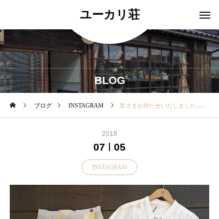
ユーカリ荘
BLOG
ブログ
INSTAGRAM
皆さまお待たせいたしました！明日7/6金よりサマーセール開催いたします..殆どの商品が1点ものですのでお早めにお越しくださいませ！.▼一部、SALE除外品がございます▼ご了承くださいませ！.ご紹介した、夏コーディネートはいかがでしたか？.本日は18時まで営業中明日も11:00より皆さまのご来店おまちしております♡.#松江#島根#ユーカリ荘#yukarisou#古民家#セレクトショップ#雑貨#雑貨屋#サマーセール#summersale#セール#SALE#2018ss#お買い得
2018
07
05
INSTAGRAM