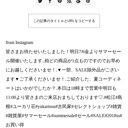
SALE除外品がございます▼ご了承くださいま
せ！.ご紹介した、夏コーディネートはいかがでし
たか？.本日は18時まで営業中明日も11:00より皆
この記事のタイトルとURLをコピーする
さまのご来店おまちしております♡.#松江#島根#
ユーカリ荘#yukarisou#古民家#セレクトショップ
#雑貨#雑貨屋#サマーセール#summersale#セール
from Instagram
#SALE#2018ss#お買い得
皆さまお待たせいたしました！明日7/6金よりサマーセー
ル開催いたします..殆どの商品が1点ものですのでお早め
にお越しくださいませ！.▼一部、SALE除外品がござい
ます▼ご了承くださいませ！.ご紹介した、夏コーディネ
ートはいかがでしたか？.本日は18時まで営業中明日も
11:00より皆さまのご来店おまちしております♡.#松江#島
根#ユーカリ荘#yukarisou#古民家#セレクトショップ#雑貨
#雑貨屋#サマーセール#summersale#セール#SALE#2018ss#
お買い得