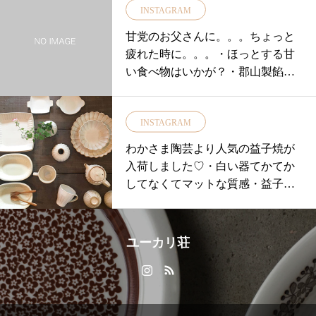
INSTAGRAM
40×40のチェアーマット▼ジャジム
になるお客様はお早めにご来店また
甘党のお父さんに。。。ちょっと
リスマスや年末年始に向けて。。。
疲れた時に。。。・ほっとする甘
様替えしてみてはいかがでしょうか
い食べ物はいかが？・郡山製餡のa
を豊富に取り揃えておりますよ・・
nd3(あんみつ)パッケージも可愛く
みで染め上げ、大自然の中で1点1点
もらってうれしい♪♪・あんこの糖
る800年の歴史のあるギャッベ。・
INSTAGRAM
度を3度抑えたand3和菓子のあんこ
情豊かに味わい深く変化していきま
を作るあんこ屋のあんみつからお
わかさま陶芸より人気の益子焼が
上質ウールから生まれる驚くほどに
抹茶味が入荷しました！・黄桃、
入荷しました♡・白い器てかてか
です・・期間中、1万円以上(税抜)お
みかん、パイナップルとフルーツ
してなくてマットな質感・益子焼
用】薬用消毒液ハンドジェルをプレ
もたっぷり♪・♡ハート形の寒天も
特有の粗めの粘土が素朴でホッと
あなたの一枚を探しにユーカリ荘へ
入っています・ギフトラッピング
する温かみを作り出しますぽって
…………………………………………
も承っておりますのでお気軽にお
りとした形が手によく馴染みま
せ、お取り置きにつきましてはお電話にて
ユーカリ荘
申し付けください！！本日も18時
す・・湯呑みに丁度いいサイズの
48ユーカリ荘へ11:00〜18:00にお
まで営業中・もちろんご自身用に
カップはおもてなしに…来客の多
せ！……………………………………
も◎・スタッフもイチオシの懐か
いお正月のお客様用にも嬉しいで
#ユーカリ荘#yukarisou#ライフ
しくやさしい甘みをお愉しみくだ
す・大きめの器は寒くなる時期に
#松江#島根#丁寧な仕事#キリム#ミ