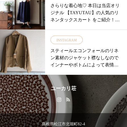
さらりな着心地♡ 本日は当店オリ
ジナル 【TAYUTAU】の人気のリ
ネンタックスカート をご紹介！！
・ タックなの
INSTAGRAM
スティールエコンフォールのリネ
ン素材のジャケット襟なしなので
インナーやボトムによって表情が
変わるので カジュアルでもちょっ
としたお出かけにも…この 春とて
も重宝しそうです︎・foglinenworkか
ユーカリ荘
らはリネン素材の巻きスカート風
エプロンやブラウスが届きました
♪・#ユーカリ荘#島根#松江#古民家
#雑貨#雑貨屋#ライフスタイルショ
ップ#セレクトショップ#スティー
島根県松江市北堀町82-4