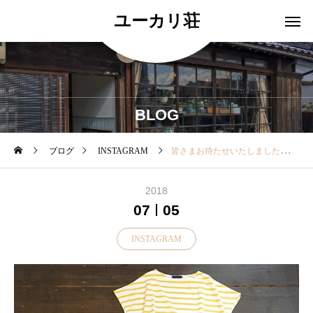
ユーカリ荘
BLOG
ブログ
INSTAGRAM
皆さまお待たせいたしました！明日7/6金よりサマーセール開催いたします..殆どの商品が1点ものですのでお早めにお越しくださいませ！.▼一部、SALE除外品がございます▼ご了承くださいませ！..本日は18時まで営業中明日も11:00より皆さまのご来店おまちしております♡.#松江#島根#ユーカリ荘#yukarisou#古民家#セレクトショップ#雑貨#雑貨屋#サマーセール#summersale#セール#SALE#2018ss#お買い得
2018
07
05
INSTAGRAM