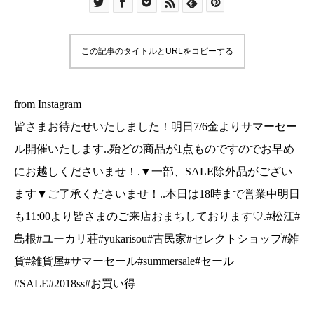
SALE除外品がございます▼ご了承くださいま
せ！..本日は18時まで営業中明日も11:00より皆さ
まのご来店おまちしております♡.#松江#島根#ユ
この記事のタイトルとURLをコピーする
ーカリ荘#yukarisou#古民家#セレクトショップ#
雑貨#雑貨屋#サマーセール#summersale#セール
#SALE#2018ss#お買い得
from Instagram
皆さまお待たせいたしました！明日7/6金よりサマーセー
ル開催いたします..殆どの商品が1点ものですのでお早め
にお越しくださいませ！.▼一部、SALE除外品がござい
ます▼ご了承くださいませ！..本日は18時まで営業中明日
も11:00より皆さまのご来店おまちしております♡.#松江#
島根#ユーカリ荘#yukarisou#古民家#セレクトショップ#雑
貨#雑貨屋#サマーセール#summersale#セール
#SALE#2018ss#お買い得