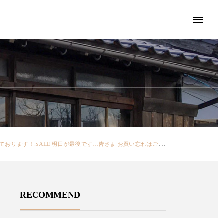
yukarisou#古民家#セレクトショップ#雑貨#雑貨屋#サマーセール#summersale#セール#SALE#2018ss#お買い得#セール8/31まで#pants#パンツ
RECOMMEND