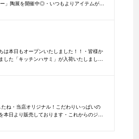
さいね本日も11時より営業いたしますオープン
い#寄せ植え
リー」陶展を開催中◎・いつもよりアイテムが充
待ち下さい・・駐車場は店舗前に3台ございま
また枚数が多数のお客様はお取り寄せもいたし
ご迷惑になりますので路上駐車、アイドリング
スタッフまでご相談ください♡・小石原ポタリ
きますようお願い申し上げます・またひとりで
元とフードコーディネーター長尾智子さんのコ
のでお電話、SNS等におひとりおひとりにご返
よって開発された新しい民芸の器です・テーマ
にございます誠に申し訳ございません・皆様に
くする器」フォルム、手触り、重み、意匠の一
けいたしますがお問い合わせ、お取り置きのお
い風合いが息づいています・どんなメニューと
ちは本日もオープンいたしました！！・皆様か
ますようお願い申し上げます・何卒、ご理解と
マッチする、モダンな佇まいをお楽しみくださ
ました「キッチンハサミ️」が入荷いたしまし
たします・・
合わせて。。。。別注マグカップを20個限定で
の刃でお肉もお魚、つるつるとしたビニールな
…………………………………………… 皆様へユ
す・取っ手付きで使い勝手の良いタイプ◎・・
滑ることなく切れます・またカンタンに分解で
願い全国への緊急事態宣言におきまして当店と
頭でご覧になってくださいね皆様のご来店を本
えなかった軸まわりまで丸洗いできいつでも清
策を取らせていただくこととなりました。・当
ります♡・
です。・またサビに強い国産ステンレス刃物銅
客様につきましては、大変申し訳ございません
…………………………………………◎お問い合
で長持ちします！！・・・また人気で完売して
慮いただいております。・◎発熱、もしくは風
についてインスタやホームページですと見落とす
クの洗いタワシ」も再入荷しております・シン
したね・当店オリジナル！こだわりいっぱいの
。体調のすぐれない方。◎海外から帰国後2週
変 恐れ入りますが11:00〜18:00 ︎08523374
フィットし水だけでも汚れが落ちやすいこちら
を本日より販売しております・これからのジメ
いなど、政府から自宅待機を要請されている
で直接お問い合わせくださ
♪・約10㎝×10㎝(厚み約1.5㎝)で女性の手に
ーい夏に！リネンでさらりと嬉しいこちらのマ
のお客様。◎マスクでのご来店をお願いいたし
……………………………………………・・#島
すいサイズが嬉しいポイントです！！・・お取
フトにもおススメです・本商品の特徴はこちら↓
持ちでないお客様は、咳エチケットなど周りの
#yukarisou#北堀#小石原ポタリー#器#料理を
ので気になるお客様はお早めに下記までご連絡
プ(ワイヤー)いれがあります。鼻の隙間が隠れる