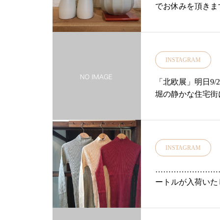
でお休みを頂きます。・
雑貨#雑貨屋#アパレル#スカート#
り営業致します◎
skirt#denim#indigo#新作#NEW#秋
がとうございます
冬#2018aw#18aw
す。・・来年もど
を詰め込んだ「ユ
INSTAGRAM
す。・それでは皆
リ荘#島根#松江#
「北欧展」明日9/2
仕事#年末#お正月
堀の静かな住宅街
様に支えられ明日9
特別な品揃え。。
この夏 私の大好
て直接買い付けて
INSTAGRAM
され続けるアラビ
めてセレクトいた
……………………
ずっと探しに・そ
ートルが入荷いたし
展」・10年目の
です..スタッフ一
す・………………
肌触りもよく伸縮性があ
¥2,000(税抜
ceまた、肌寒く