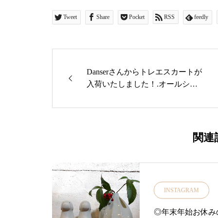
Tweet
Share
Pocket
RSS
feedly
Danserさんからトレエスカートが
入荷いたしました！.オールシー
ズン着用可能な前ボタンのスカー
ト♪.足が出過ぎない着丈なのでこ
れからの秋冬にスニーカーやブー
ツに合わせてもバランス良く履い
関連
てもらえます.ウエスト後ろゴム
仕様柔らかいdenimで履き心地が
とってもよいです！.同じ生地で
ジャケットもございますよ.是非
INSTAGRAM
店頭でチェックしてみてください
ね♡.#松江#島根#ユーカリ荘#yuka
◎年末年始お休みのお
risou#古民家#セレクトショップ#