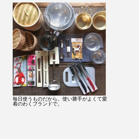
・・#
始のみお問い合わせ08523374
ャケットコーデ
ukar
48・
tayutau#ブ
プ#ライ
…………………………………………………………
ネート#春コー
貨店#
日傘は当店オンラインショッ
根旅行
ンミル
プでもご購入できます！！ht
縫#贈り
tps://net-store.haus.ne.jp/右上
#島根
の検索で日傘とご入力くださ
い。・または@haus_netstore
のアカウントURLからアク
セスできます！！皆様のご利
用をおまちしておりま
す………………………………………………………
#ユーカリ荘#yukarisou#セレ
クトショップ#ライフスタイ
毎日使うものだから。使い勝手がよくて愛
着のわくブランドで。
ルショップ#松江#島根#北堀#
雑貨#雑貨屋#古民家#アパレ
ル#傳#ツタエノヒガサ#日傘#
ギフト#プレゼント#母の日の
贈り物#白菊#オナワ#黒玉#ド