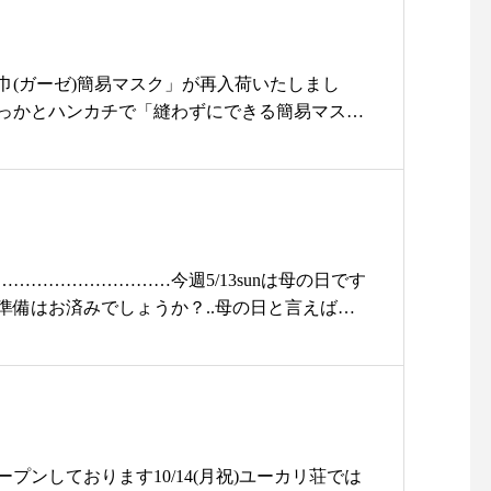
着30名さまにプレゼン
とっても便利！.ぜひ店頭でチェックしてみてく
……………………………・#ユーカリ荘#yukar
……………………………#島根#松江#ユーカリ
江#古民家#北堀#セレクトショップ#ライフスタイル
u#ライフスタイルショップ#セレクトショップ#雑貨#
巾(ガーゼ)簡易マスク」が再入荷いたしまし
屋#アパレル#10周年#祝#ありがとう#thankyou
otton#styleconfort#18aw#新作#アパレル#レッ
っかとハンカチで「縫わずにできる簡易マス
y#観光#松江観光#島根観光#島根旅#島根旅行
グレー#林檎
軽く、吸収、速乾性に優れたガーゼハンカチを
㎝の大きめサイズです・・また、裂織作家 のmajibon
近な方へ届きますように♡と愛をギュッ込めて作
ハンドメイドマスク」昨日ご購入できなかった
はございますが入荷してます・サイズは女性用
ズ(男性にも◎)の2種類ご用意！！・耳にかける
………………………今週5/13sunは母の日です
で柔らかく優しいなで痛くなりにくいです♪・
準備はお済みでしょうか？..母の日と言えばお
んで調整してください・・・また▼リバティシ
荷しております♡.◎カーネーション¥3,000+ t
400ml(デコレオリジナルサイズ)¥1800+ta
り¥3,500+ taxコットンキャンディ¥3,800+ ta
500ml(詰め替え用パウチ)¥2300+taxも数量限
800+ tax………………………………………………#
ております・・恐れ入りますがマスク、また除
荘#yukarisou#ライフスタイルショップ#セレ
量限定ですので店頭のみの取り扱いとなりま
家#雑貨#雑貨屋#5月13日#母の日#ギフト#プレ
り置きはいたしかねます。・・ぜひ合わせて店
hanks#感謝の言葉を添えて#花#flower#カーネ
ープンしております10/14(月祝)ユーカリ荘では