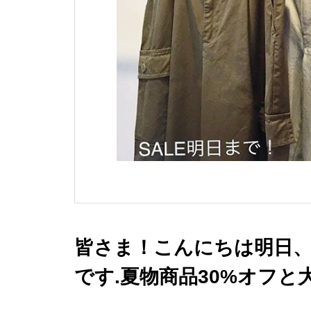
皆さま！こんにちは明日、
です.夏物商品30%オフ
おります！.SALE 明日