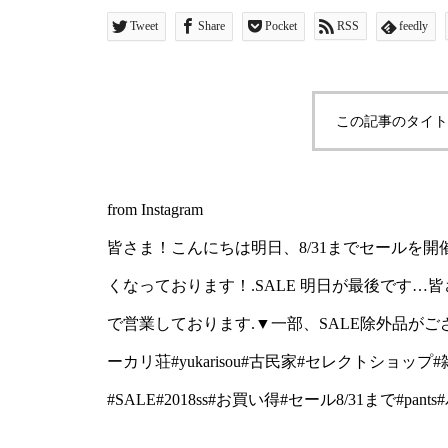
はございませんか？.本日
Tweet
Share
Pocket
RSS
feedly
す.▼一部、SALE除外
ッフまで♡..#松江#島根#ユ
この記事のタイト
家#セレクトショップ#雑
#summersale#セール#S
from Instagram
ル8/31まで#pants#パンツ
皆さま！こんにちは明日、8/31までセールを開
くなっております！.SALE 明日が最後です…
で営業しております.▼一部、SALE除外品がご
ーカリ荘#yukarisou#古民家#セレクトショップ#
#SALE#2018ss#お買い得#セール8/31まで#pant