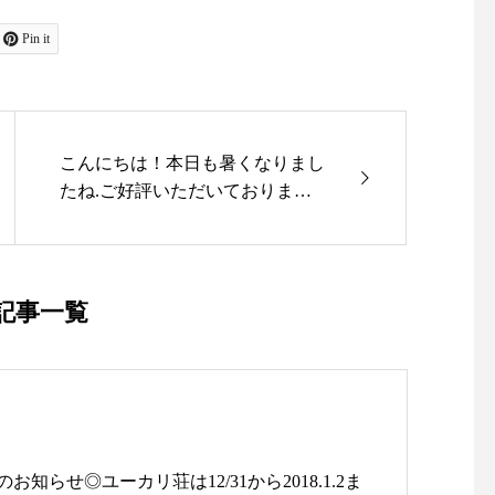
Pin it
こんにちは！本日も暑くなりまし
たね.ご好評いただいておりますS
ALEが本日までとなりました！.
夏物商品30%と大変お買い求めや
すくなっております！.皆さま お
買い忘れはございませんか？.本
記事一覧
日も18時まで営業しておりますお
仕事帰りにぜひユーカリ荘へお立
ち寄りくださいませ！.▼一部、S
ALE除外品がございます▼詳しく
はスタッフまで♡..#松江#島根#ユ
ーカリ荘#yukarisou#古民家#セレ
知らせ◎ユーカリ荘は12/31から2018.1.2ま
クトショップ#雑貨#雑貨屋#サマ