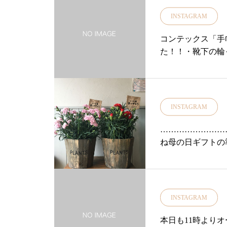
季節のジャムを先
コせず着て頂けて
INSTAGRAM
ト……………………
ださいね♡………
isou#島根#松
荘#yukariso
コンテックス「手
ショップ#雑貨#雑貨
雑貨屋#タートル#綿#c
た！！・靴下の輪
#anniversar
ド#キナリ#ライト
ク！」・▼薄くて
使用約34 × 37
bonさんの・身
ってくださった「
INSTAGRAM
皆様本日も少量で
と少し大きめサイ
………………………
部分もニット素材
ね母の日ギフトの
お好きな長さで結
花！ユーカリ荘も入
ュシュスプレーボトル
ax.◎紫陽花てまりてま
x・▼除菌アルコール
x.◎寄せ植え¥4,
定ですがご用意し
島根#松江#ユーカリ
INSTAGRAM
菌グッズともに数
クトショップ#古民
す。ご予約、お取
ゼント#ありがとう#t
本日も11時よりオ