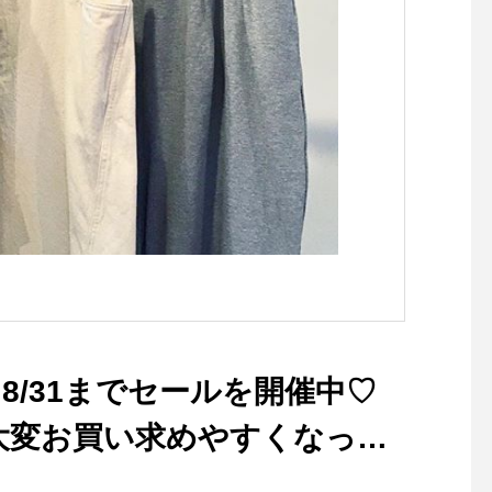
るジャケットです。・ボトム
(クチュール：仕立て服
を選ばない着丈はパンツでも
現代にも広めたいとの
スカートでも。ハリコシがあ
ら、パターンの製作や
りながらも硬さの無い軽い着
リス製品を中心とした
心地のデラヴェジャージーで
物の仕入れを行ってい
肉感をを拾わないちょうど良
写真家、ライターでも
い生地の厚み製品洗いをして
ーデリック・フィール
風合いよく仕上げてありま
るグラフィックと共に
す・ぜひ店頭でチェックして
での裁縫における「か
みてくださいね！カラー/ベ
い」とは一味違う、ク
ージュ、ブラックの2色・・
伝統的なスタイルの提
その他にも今週も春の新作ア
ーカリ荘でお楽しみく
イテムが多数入荷しておりま
い！・持ち運びに便利
す！・#ユーカリ荘#yukariso
キットをはじめ︎はさみ
8/31までセールを開催中♡
#島根#松江#山陰#古民家#セ
🪡、ピンなど再入荷し
レクトショップ#ライフスタ
ます！・お裁縫好きな
と大変お買い求めやすくなって
イルショップ#雑貨#雑貨屋#
贈り物にもおススメで
アパレル#服#styleconfort#ジ
日も18時まで皆様のご
が最後です…皆さま お買い忘れ