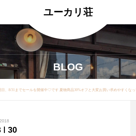
ユーカリ荘
BLOG
商品30%オフと大変お買い求めやすくなっております！.SALE 明日が最後です…皆さま お買い忘れはございませんか？.本日も18時まで営業しております.▼一部、SALE除外品がございます▼詳しくはスタッフまで♡..#松江#島根#ユーカリ荘#
2018
8
30