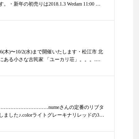
新年の初売りは2018.1.3 Wedam 11:00 よ
ーセール#summersale#セール#SAL
・今年一年 たくさんのお客様にお越し頂きあり
E#2018ss#お買い得#本日まで#skirt
♪・スタッフ一同感謝の気持ちでいっぱいで
#スカート#cd#カーデ #帽子
うぞよろしくお願い致します。・たくさんの福
ーカリ福袋」をご用意してお待ちしておりま
様よいお年をお迎えくださいませ。・#ユーカ
古民家#セレクトショップ#雑貨#雑貨屋#丁寧な
6(木)〜10/2(水)まで開催いたします・松江市 北
#年末年始
にある小さな古民家 「ユーカリ荘」。。。.皆
/2610周年を迎えます・感謝の気持ちを込めて
。・ずっと行ってみたかった北欧フィンランド
きなアラビアのヴィンテージ食品を中心に現地に
まいりました・100年以上にわたり世界中で愛
アの魅力をあなたにもお届けしたく気持ちを込
しました！・ユーカリ荘でいろんなモノがたり
…………………………numeさんの定番のリブタ
んな開店当時の「想い」に寄り添う「北欧
ました♪.colorライトグレーキナリレッドの3色
ユーカリ荘であなたのご来店をお待ちしていま
押しは林檎カラーなレッドです.コットン100%で
…………………………………期間中 店内商品
り着心地がよいです.skirt、pants、one-pie
)以上ご購入頂いたお客様に当店人気の可成屋さんの
なる秋にジャケットやカーディガンの下でモコモ