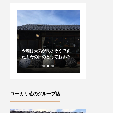
変お待
今週は天気が良さそうです
昨日、今日と松
々に
ね！母の日のとっておきの贈
りましたね今年
ズ」が
り物に！また、晴れの日に気
プダウンがある
・ロン
分が上がる傳tutaeeツタエノ
し先の梅雨の気
•サセ
ヒガサをご紹介いたします・
羽織物があると
風情が
【柄】左から藍玉オナワ黒白
ね・style +co
(ラ
菊無地黒flower2 ・裏表に全
ドジャケット」
ャロリ
く同じ柄を施す事ができ傘を
します・こちら
ユーカリ荘のグループ店
ランド
さした内側からも楽しむこと
りのあるサイズ
ズ』フ
ができます ♪・ステッキを思
ーラード襟でか
ture
わせる竹の持ち手は手によく
気負いなく羽織