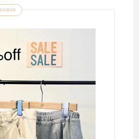
STAGRAM
昨日、今日と松江は肌寒くな
お裁縫好きの皆さま大
りましたね今年は気温のアッ
たせいたしました！久
プダウンがある春また、すこ
「マーチャント＆ミル
し先の梅雨の気温感対策にも
再入荷しております・
羽織物があると便利ですよ
ドンの南東部イースト
ね・style +confort「テーラー
ックス州にある中世の
ドジャケット」をご紹介いた
残る小さな田舎町 "Rye
します・こちらは程よくゆと
イ)" に拠点を置くキ
りのあるサイズ感小さめのテ
ン・デンハムによるブ
ーラード襟でかしこまらずに
『マーチャント＆ミル
気負いなく羽織っていただけ
ランスの伝統的な 『 cou