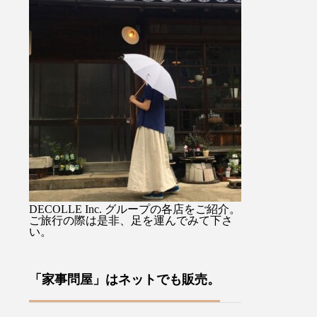
) 』を
馴染み持ちやすすく持ち手の
るジャケットで
思いか
先端のタッセル付ストラップ
を選ばない着丈
、イギ
に手を通せば両手が使えて便
スカートでも。
裁縫小
利ですよ♡・・ぜひお気に入
りながらも硬さ
ます・
りを1本をみつけてください
心地のデラヴェ
あるロ
ね母の日のギフトラッピング
肉感をを拾わな
ドによ
も承っております♡・・「傳
い生地の厚み製
、今ま
tutaeeツタエノヒガサ」日傘
風合いよく仕上
わい
は様々な工程に熟練した職人
す・ぜひ店頭で
ールで
さん達の技術、手作業を要
みてくださいね
案をユ
し、日本国内でしかできない
ージュ、ブラッ
ださ
魅力を現代だからこそ意匠と
その他にも今週
DECOLLE Inc. グループの各店をご紹介。
な裁縫
掛け合わせ、それを使う人の
イテムが多数入
ご旅行の際は是非、足を運んでみて下さ
い。
や針
日々の彩りとなり、使い込む
す！・#ユーカリ荘
ており
ほどに良さが現れていくそん
#島根#松江#山
方への
なものを生み出していこうと
レクトショップ
「家事問屋」はネットでも販売。
す♪本
考えています・・・営業時間
イルショップ#
来店を
10:00〜18:00店休日 年末年
アパレル#服#styl