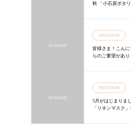
頭でチェックくだ
ーション#あじさ
秋 「小石原ポタ
まで今しばらくお
実しております・
す近隣のお客様の
ますのでお気軽に
などご配慮いただ
ーは、小石原の窯
対応しております
ラボレーションに
INSTAGRAM
答ができない状況
は「料理をおいし
は、ご不便をおか
つひとつに、温か
皆様さま！こんに
電話はご配慮頂き
も食卓の風景とも
らのご要望があり
ご協力をお願いい
い・・イベントに
た！！・ギザギザ
……………………
ご用意しておりま
どしっかりつかみ
ーカリ荘からのお
ぜひこの機会に店
きるので今まで洗
いたしましても対
日もお待ちしてお
潔を保て、衛生的
INSTAGRAM
面の間、以下のお
……………………
をつかっているの
が、ご入店をご遠
わせ お取り置き
おりました「シン
5月がはじまりま
邪の症状のある方
ことがございます！・大
クのコーナーにも
「リネンマスク」
間を経過していな
48ユーカリ荘ま
のシンク洗いタワシ♪
ジメの梅雨やあつ
方。◎遠方の県外
い…………………
ぴったりの持ちや
スク♪母の日のギ
ます。マスクをお
根#松江#ユーカリ荘
り置きもできます
↓①ノーズクリッ