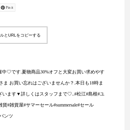
ャケットコーデ#ジャケット#
お待ちしております！
tayutau#ブラウス#コーディ
島根#松江#ユーカリ荘#y
も18時まで営業しておりま
Pin it
ネート#春コーデ#島根旅#島
isou#セレクトショッ
品がございます▼詳しくはスタ
根旅行
フスタイルショップ#雑
雑貨#雑貨屋#マーチャ
ーカリ荘#yukarisou#古民
ルとURLをコピーする
ズ#merchantmills#裁
物#ギフト#︎#ハサミ#針
貨#雑貨屋#サマーセール
旅#島根旅行
ALE#2018ss#お買い得#セー
催中♡です.夏物商品30%オフと大変お買い求めやす
皆さま お買い忘れはございませんか？.本日も18時ま
ざいます▼詳しくはスタッフまで♡..#松江#島根#ユ
雑貨#雑貨屋#サマーセール#summersale#セール
s#パンツ