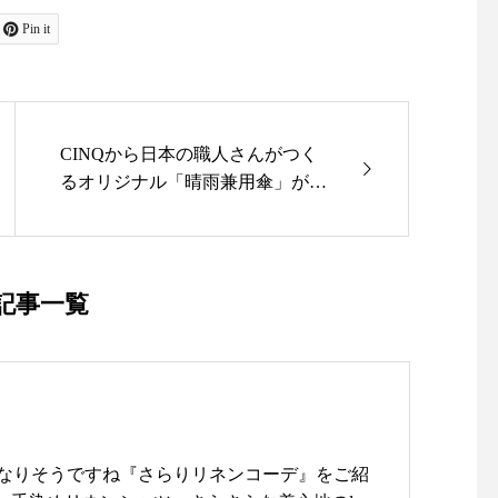
Pin it
CINQから日本の職人さんがつく
るオリジナル「晴雨兼用傘」が今
年も入荷いたしました！.生地は
撥水加工をしたハリのあるコット
ンで日傘にも雨傘にもなります.
竹の持ち手や樫をつかった木軸は
記事一覧
クラシックな雰囲気ですが構造は
しっかりとした骨組みを使ってい
るので安心してお使いいただけま
す！.日差しの強い季節や急な雨
の多い季節に重宝するシンプルな
手作り傘です♪.colorはblackとgrey
なりそうですね『さらりリネンコーデ』をご紹
の2色です.広げたときの直径 830