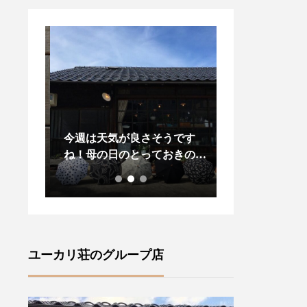
変お待
今週は天気が良さそうです
昨日、今日と松
々に
ね！母の日のとっておきの贈
りましたね今年
ズ」が
り物に！また、晴れの日に気
プダウンがある
・ロン
分が上がる傳tutaeeツタエノ
し先の梅雨の気
•サセ
ヒガサをご紹介いたします・
羽織物があると
風情が
【柄】左から藍玉オナワ黒白
ね・style +co
(ラ
菊無地黒flower2 ・裏表に全
ドジャケット」
ャロリ
く同じ柄を施す事ができ傘を
します・こちら
ユーカリ荘のグループ店
ランド
さした内側からも楽しむこと
りのあるサイズ
ズ』フ
ができます ♪・ステッキを思
ーラード襟でか
ture
わせる竹の持ち手は手によく
気負いなく羽織