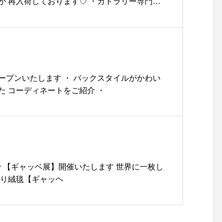
ーが 再入荷しております♡ ・カトラリー専門メ
ップ#雑貨#雑貨屋#sale#セール#SALE#fina
ール】は1920年代ポルトガルに設立されまし
パレル#冬物#服#ニット#シューズ#バッグ#bag#島根
ィに溢れた独創的なデザインはポルトガルの職
#松江観光#松江旅行#お出かけ#ドライブ
一本ていねいに手づくりされています◎・スタ
めに。。。うっとりですね♡・華やかなテーブ
をお家でも愉しんでみてはいかが？・【new】
ナーセット3本picディナーセット6本pic・今
オープンいたします ・ バックスタイルがかわい
望が多かったティースプーンと箱物が新たにユ
た コーディネートをご紹介 ・
ましたよ・もちろん定番のディナーナイフディ
ブルスプーンデザートフォーク デザートスプー
ります！・・カラーはシルバー×ブラックで
グも承っておりますのでお気軽にstaffまでお
・
…………………………………………お問い合わ
まで 【ギャッベ展】開催いたします 世界に一枚し
〜18:00 ︎085233744
織り絨毯【ギャッヘ
……………………………………………・#ユーカ
ou#セレクトショップ #ライフスタイルショップ#雑貨
#キッチン#カトラリー#Portugal#ポルトガル#