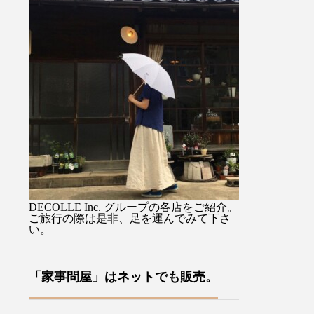
) 』を
馴染み持ちやすすく持ち手の
るジャケットで
思いか
先端のタッセル付ストラップ
を選ばない着丈
、イギ
に手を通せば両手が使えて便
スカートでも。
裁縫小
利ですよ♡・・ぜひお気に入
りながらも硬さ
ます・
りを1本をみつけてください
心地のデラヴェ
あるロ
ね母の日のギフトラッピング
肉感をを拾わな
ドによ
も承っております♡・・「傳
い生地の厚み製
、今ま
tutaeeツタエノヒガサ」日傘
風合いよく仕上
わい
は様々な工程に熟練した職人
す・ぜひ店頭で
ールで
さん達の技術、手作業を要
みてくださいね
案をユ
し、日本国内でしかできない
ージュ、ブラッ
ださ
魅力を現代だからこそ意匠と
その他にも今週
DECOLLE Inc. グループの各店をご紹介。
な裁縫
掛け合わせ、それを使う人の
イテムが多数入
ご旅行の際は是非、足を運んでみて下さ
い。
や針
日々の彩りとなり、使い込む
す！・#ユーカリ荘
ており
ほどに良さが現れていくそん
#島根#松江#山
方への
なものを生み出していこうと
レクトショップ
「家事問屋」はネットでも販売。
す♪本
考えています・・・営業時間
イルショップ#
来店を
10:00〜18:00店休日 年末年
アパレル#服#styl