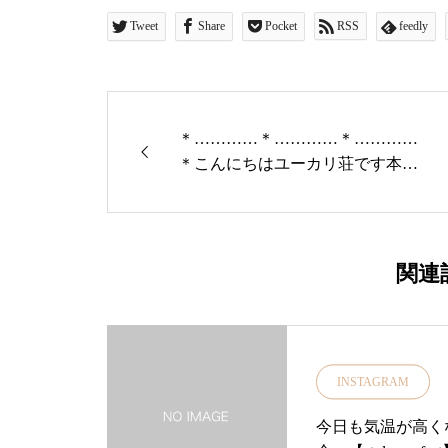
Tweet
Share
Pocket
RSS
feedly
＊…………＊…………＊…………
＊こんにちはユーカリ荘です本日
もオープンいたしました・hapuna
＆coさんから春らしいカラーの靴
下が入荷しております！・春の靴
下皆さまドレニスル？？・ぜひ店
関連
頭でチェックしてみてくださいね
♡・本日も18時まで営業中♪♪
＊…………＊…………＊…………
＊#島根#松江#北堀#ユーカリ荘#y
INSTAGRAM
ukarisou#ライフスタイルショップ
#セレクトショップ#雑貨#雑貨屋#
今日も気温が高く
hapuna＆co#ハプナ#春#スプリン