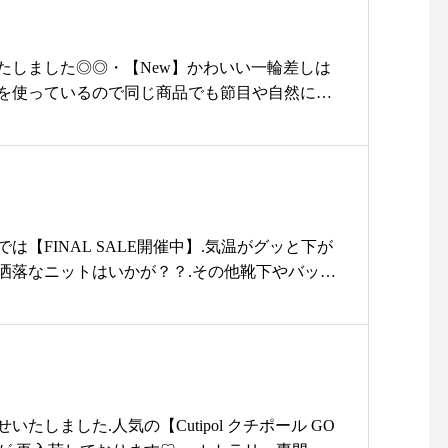
ehaボックスハット#夏#コーデ#夏コーデ
トショップ#雑貨#雑貨屋#晴雨兼
用傘#日焼け#UVケア#夏#春#CIN
たしました◎◎・【New】かわいい一輪差しは
Q#ギフト#プレゼント#人気#島根
を使っているので同じ商品でも節目や自然にで
旅#島根旅行#旅行#旅
も様々。。。・2種類ご用意しておりますどち
悩みますね・・ぜひ店頭でチェックしてみてく
18時まで明日も11時より営業いたします・#島
#yukarisou#セレクトショップ #ライフスタイ
雑貨屋#一輪挿し#旅行#島根旅#山陰旅行#松江
は【FINAL SALE開催中】.気温がグッと下が
洒落なニットはいかが？？.その他靴下やバッ
などお買い求めやすくなっております！！..
…………………………………………また早くも
が各メーカーさんより届いております合わせて
……………………………………………..本日も皆
たかいお茶をご用意してお待ちいたしておりま
たしました.人気の【Cutipol クチポール GO
ユーカリ荘#yukarisou#古民家#セレクトショッ