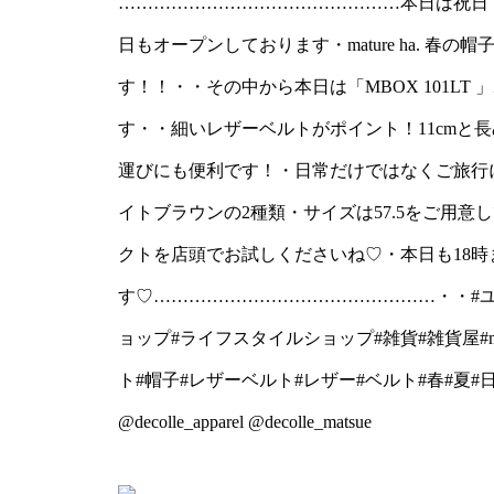
…………………………………………本日は祝日
ライトブラウンの2種類・サ
日もオープンしております・︎mature ha. 春の帽子
す・ぜひ種類が豊富な今
す！！・・その中から本日は「MBOX 101L
す・・細いレザーベルトがポイント！11cmと
店頭でお試しくださいね♡
運びにも便利です！・日常だけではなくご旅行
します皆様の御来店お待
イトブラウンの2種類・サイズは57.5をご用
♡……………………………
クトを店頭でお試しくださいね♡・本日も18
#yukarisou#島根#松
す♡…………………………………………・・#ユーカリ
イフスタイルショップ#雑貨#
ョップ#ライフスタイルショップ#雑貨#雑貨屋#ma
子#ボックス#ハット#ボ
ト#帽子#レザーベルト#レザー#ベルト#春#夏#
ルト#レザー#ベルト#春#
@decolle_apparel @decolle_matsue
行#旅#旅行@decolle_appar