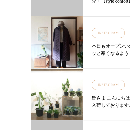
介・【style co
グ#spring#靴下#ソックス#島根旅#
en100%のバンドカラー
島根旅行#旅
le confort】チェック
n check/navy
ョンが入荷いたし
INSTAGRAM
+紐でサイズ調整が
㎝ブリムボックスハ
本日もオープンい
日差しをオシャレ
ッと寒くなるよう
ったり目な59㎝・・【
axcolor/red b
ダル店頭では着
今週【新作アイテム
INSTAGRAM
ェックしてみてくた
……………………
皆さま こんにちは
松江#山陰#古民家
入荷しておりますよ
アパレル#お洋服#服
onfort#スティー
e#shirt#シャ