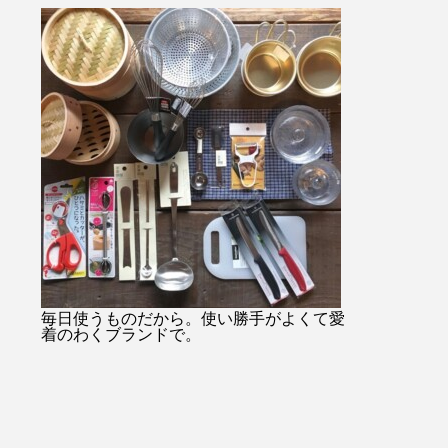
・・#
始のみお問い合わせ08523374
ャケットコーデ
ukar
48・
tayutau#ブ
プ#ライ
…………………………………………………………
ネート#春コー
貨店#
日傘は当店オンラインショッ
根旅行
ンミル
プでもご購入できます！！ht
縫#贈り
tps://net-store.haus.ne.jp/右上
#島根
の検索で日傘とご入力くださ
い。・または@haus_netstore
のアカウントURLからアク
セスできます！！皆様のご利
用をおまちしておりま
す………………………………………………………
#ユーカリ荘#yukarisou#セレ
クトショップ#ライフスタイ
毎日使うものだから。使い勝手がよくて愛
着のわくブランドで。
ルショップ#松江#島根#北堀#
雑貨#雑貨屋#古民家#アパレ
ル#傳#ツタエノヒガサ#日傘#
ギフト#プレゼント#母の日の
贈り物#白菊#オナワ#黒玉#ド