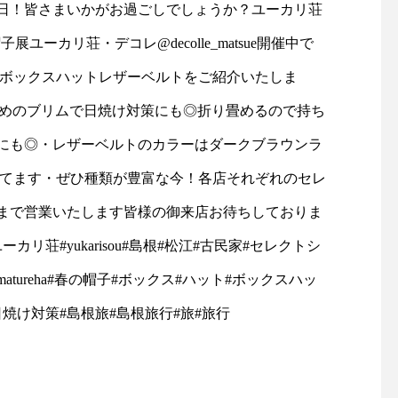
ャケットコーデ#ジャケット#
お待ちしております！
tayutau#ブラウス#コーディ
島根#松江#ユーカリ荘#y
ネート#春コーデ#島根旅#島
isou#セレクトショッ
根旅行
フスタイルショップ#雑
雑貨#雑貨屋#マーチャ
ズ#merchantmills#裁
物#ギフト#︎#ハサミ#針
旅#島根旅行