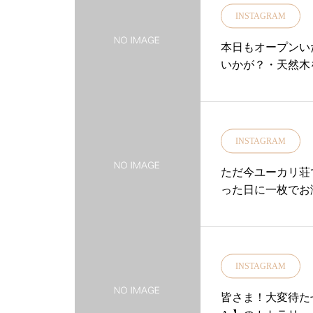
サンダル#matur
INSTAGRAM
本日もオープンい
いかが？・天然木
きた穴木目や濃淡
らもかわいいので
ださい♡・本日も
根#松江#ユーカリ荘
INSTAGRAM
ルショップ#雑貨#
旅
ただ今ユーカリ荘で
った日に一枚でお
グ。。。denim
……………………
【春物アイテム】
お楽しみください
INSTAGRAM
♪…………………
様のご来店をあた
皆さま！大変待たせい
す♡..#松江#島根#