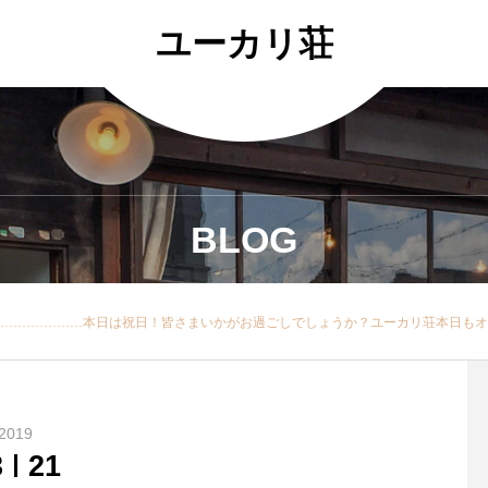
ユーカリ荘
BLOG
. 春の帽子展︎ユーカリ荘・デコレ@decolle_matsue開催中です！！・・その中から本日は「MBOX 101LT 」ボックスハットレザーベルトをご紹介いたします・・細いレザーベルトがポイント！11cmと長めのブリムで日焼け対策にも◎折り畳めるので持ち運びにも便利です！・日常だけではなくご旅行にも◎・レザーベルトのカラーはダークブラウンライトブラウンの2種類・サイズは57.5をご用意してます・ぜひ種類が豊富な今！各店それぞれのセレクトを店頭でお試しくださいね♡・本日も18時まで営業いたします皆様の御来店お待ち
2019
3
21