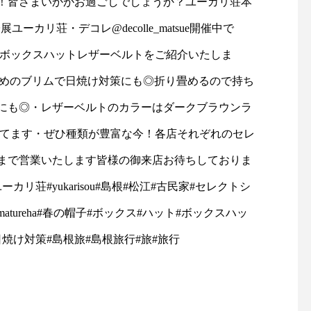
！皆さまいかがお過ごしでしょうか？ユーカリ荘本
るジャケットです。・ボトム
(クチュール：仕立て服
イズは57.5をご用意してま
展︎ユーカリ荘・デコレ@decolle_matsue開催中で
を選ばない着丈はパンツでも
現代にも広めたいとの
スカートでも。ハリコシがあ
ら、パターンの製作や
！各店それぞれのセレクトを
T 」ボックスハットレザーベルトをご紹介いたしま
りながらも硬さの無い軽い着
リス製品を中心とした
心地のデラヴェジャージーで
物の仕入れを行ってい
長めのブリムで日焼け対策にも◎折り畳めるので持ち
・本日も18時まで営業いた
肉感をを拾わないちょうど良
写真家、ライターでも
にも◎・レザーベルトのカラーはダークブラウンラ
ちしております
い生地の厚み製品洗いをして
ーデリック・フィール
風合いよく仕上げてありま
るグラフィックと共に
意してます・ぜひ種類が豊富な今！各店それぞれのセレ
……………・・#ユーカリ荘
す・ぜひ店頭でチェックして
での裁縫における「か
時まで営業いたします皆様の御来店お待ちしておりま
みてくださいね！カラー/ベ
い」とは一味違う、ク
江#古民家#セレクトショップ#ラ
ージュ、ブラックの2色・・
伝統的なスタイルの提
荘#yukarisou#島根#松江#古民家#セレクトシ
その他にも今週も春の新作ア
ーカリ荘でお楽しみく
雑貨屋#matureha#春の帽
イテムが多数入荷しておりま
い！・持ち運びに便利
tureha#春の帽子#ボックス#ハット#ボックスハッ
ックスハット#帽子#レザーベ
す！・#ユーカリ荘#yukariso
キットをはじめ︎はさみ
日焼け対策#島根旅#島根旅行#旅#旅行
#島根#松江#山陰#古民家#セ
🪡、ピンなど再入荷し
夏#日焼け対策#島根旅#島根旅
レクトショップ#ライフスタ
ます！・お裁縫好きな
イルショップ#雑貨#雑貨屋#
贈り物にもおススメで
el @decolle_matsue
アパレル#服#styleconfort#ジ
日も18時まで皆様のご