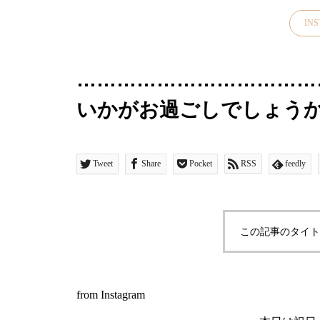
IN
………………………………
いかがお過ごしでしょう
ンしております・︎mature
デコレ@decolle_mat
Tweet
Share
Pocket
RSS
feedly
ら本日は「MBOX 101L
トをご紹介いたします・
この記事のタイト
ト！11cmと長めのブリ
るので持ち運びにも便利
from Instagram
旅行にも◎・レザーベル