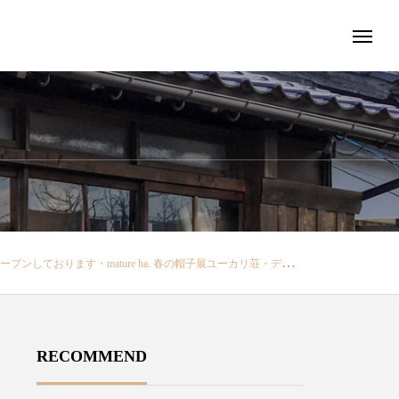
しております♡…………………………………………・・#ユーカリ荘#yukarisou#島根#松江#古民家#セレクトショップ#ライフスタイルショップ#雑貨#雑貨屋#matureha#春の帽子#ボックス#ハット#ボックスハット#帽子#レザーベルト#レザー#ベルト#春#夏#日焼け対策#島根旅#島根旅行#旅#旅行@decolle_apparel @decolle_matsue
RECOMMEND