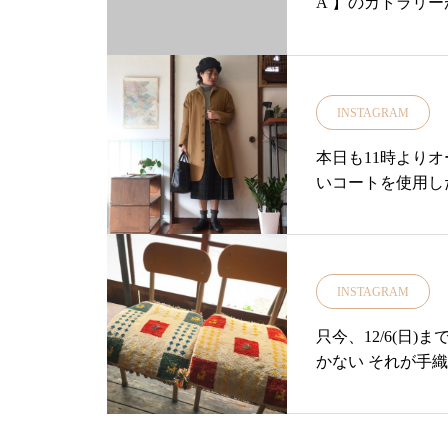
A 】のカトラリ
プ#ライフスタイルショ
ーカーの【クチポ
lsale#お得#ア
た・オリジナリテ
観光#島根旅行#旅
人さんの手で一本
イリッシュな見た
INSTAGRAM
ルコーディネート
ティースプーンディ
本日も11時より
回皆様からのご要
いコートを使用し
ーカリ荘に加わり
ナーフォークテー
ンもご用意してお
す・ギフトラッピン
INSTAGRAM
申し付けください
……………………
只今、12/6(日)
せ お取り置きは11:00
かない それが手
8…………………
リ荘#yukaris
#雑貨屋#島根#松江