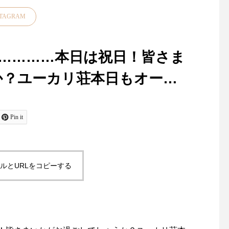
STAGRAM
…………本日は祝日！皆さま
か？ユーカリ荘本日もオープ
 ha. 春の帽子展︎ユーカリ荘・
昨日、今日と松江は肌寒くな
お裁縫好きの皆さま大
りましたね今年は気温のアッ
たせいたしました！久
sue開催中です！！・・その中か
Pin it
プダウンがある春また、すこ
「マーチャント＆ミル
T 」ボックスハットレザーベル
し先の梅雨の気温感対策にも
再入荷しております・
羽織物があると便利ですよ
ドンの南東部イースト
・細いレザーベルトがポイン
ね・style +confort「テーラー
ックス州にある中世の
ルとURLをコピーする
ドジャケット」をご紹介いた
残る小さな田舎町 "Rye
ムで日焼け対策にも◎折り畳め
します・こちらは程よくゆと
イ)" に拠点を置くキ
りのあるサイズ感小さめのテ
ン・デンハムによるブ
です！・日常だけではなくご
ーラード襟でかしこまらずに
『マーチャント＆ミル
トのカラーはダークブラウン
気負いなく羽織っていただけ
ランスの伝統的な 『 cou