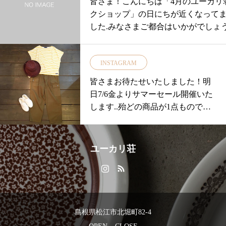
皆さま！こんにちは「4月のユーカリ
ントは↓↓①接触冷感マスクで夏に
クショップ」の日にちが近くなって
も涼しく・②表生地はテフロン加
した.みなさまご都合はいかがでしょう
工、強撥水処理また、日本製防菌
今回は【BOTANICAL wreath in Apri
糸デオセルを使用しスーパーナノ
スを使ったアレンジメント.お部屋に
テク技術で防臭加工を施しており
INSTAGRAM
を。。。.いつも人気のワークショッ
ます！・③裏側ニットがモダール
プ。。。お早めにご予約くださいませ！
皆さまお待たせいたしました！明
生地で肌に優しく伸縮性があり顔
日時 4/20(土) ①11:00~ 空きあり②14:00~ 空き
日7/6金よりサマーセール開催いた
にフィットしますハンドメイドの
あり4/21(日) ①11:00~ 空きあり②14:00~ 満員.
します..殆どの商品が1点ものです
立体マスクで息苦しくなくお使い
料金 ¥4,600（材料費・スイーツ・ド
のでお早めにお越しくださいま
いただけます複数回洗っても使用
付）.以前のレッスンで作られたリー
せ！.▼一部、SALE除外品がござ
可能なのでいつでも清潔にお使い
使用も可能ですリース代(700円)差し
います▼ご了承くださいませ！..本
いただけます・小さめ…縦14.5㎝
ユーカリ荘
すのでご希望の方はご持参ください
日は18時まで営業中明日も11:00よ
横20㎝普通……縦15.0㎝ 横22㎝※
合わせ ご不明点は担当者 ながしま0907
り皆さまのご来店おまちしており
ハンドメイドのため多少の個体差
44までご連絡いただきますようお願
ます♡.#松江#島根#ユーカリ荘#yu
がこまざいます。ご了承くださ
げます！.皆様のご参加おまちしてお
karisou#古民家#セレクトショップ#
い。・・….. ….. ….. ….. ….. …..
♡..
雑貨#雑貨屋#サマーセール#summe
….. ….. ….. ….. ….. …..またユーカ
島根県松江市北堀町82-4
…………………………………………
rsale#セール#SALE#2018ss#お買い
リで一番人気の当店オリジナルの