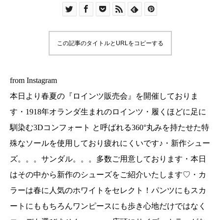
丸みを持たせた特殊なソールを使用しており疲れ
にくいです♪・新作シューズ。。。サンダル。。。
多数ご用意しております・本日はその中から新作
この記事のタイトルとURLをコピーする
のシューズをご紹介いたします♡・カラーは春に
人気のホワイトをセレクト！パンツにもスカート
にももちろんワンピースにも歩き心地だけではな
from Instagram
くコーデも選びません。。。・店頭にサイズ、カ
本日より春夏の『ロインツ販売会』を開催しておりま
ラーがない場合はお取り寄せも可能ですのでぜひ
す・1918年オランダ生まれのロインツ・履くほどに足に
お気軽にお問い合わせくださいませ・本日は18時
馴染む3Dコンフォート と呼ばれる360°丸みを持たせた特
まで皆様のご来店をお待ちしております♡・
殊なソールを使用しており疲れにくいです♪・新作シュー
……………………………………………………・#ユ
ーカリ荘#yukarisou#セレクトショップ#ライフス
ズ。。。サンダル。。。多数ご用意しております・本日
タイルショップ#松江#島根#雑貨#雑貨屋#アパレ
はその中から新作のシューズをご紹介いたします♡・カ
ル#ロインツ#Loints#靴#SS#春#新作#new#ホワ
ラーは春に人気のホワイトをセレクト！パンツにもスカ
イト#シューズ#島根旅#島根旅行#旅#旅行#ドライ
ートにももちろんワンピースにも歩き心地だけではなく
ブ#お出かけ