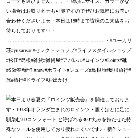
コーデも選びません。。。・店頭にサイズ、カラーがな
い場合はお取り寄せも可能ですのでぜひお気軽にお問い
合わせくださいませ・本日は18時まで皆様のご来店をお
待ちしております♡・
……………………………………………………・#ユーカリ
荘#yukarisou#セレクトショップ#ライフスタイルショップ
#松江#島根#雑貨#雑貨屋#アパレル#ロインツ#Loints#靴
#SS#春#新作#new#ホワイト#シューズ#島根旅#島根旅行#
旅#旅行#ドライブ#お出かけ