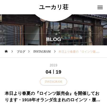
ユーカリ荘
BLOG
ブログ
INSTAGRAM
本日より春夏の『ロインツ販売会』を開催しております・1918年オランダ生まれのロインツ・履くほどに足に馴染む3Dコンフォート と呼ばれる360°丸みを持たせた特殊なソールを使用しており疲れにくいです♪・新作シューズ。。。サンダル。。。多数ご用意しております・本日はその中から新作のシューズをご紹介いたします♡・カラーは春に人気のホワイトをセレクト！パンツにもスカートにももちろんワンピースにも歩き心地だけではなくコーデも選びません。。。・店頭にサイズ、カラーがない場合はお取り寄せも可能ですのでぜひお気軽にお問い合わせくださいませ・本日は18時まで皆様のご来店をお待ちしております♡・……………………………………………………・#ユーカリ荘#yukarisou#セレクトショップ#ライフスタイルショップ#松江#島根#雑貨#雑貨屋#アパレル#ロインツ#Loints#靴#SS#春#新作#new#ホワイト#シューズ#島根旅#島根旅行#旅#旅行#ドライブ#お出かけ
2019
04
19
INSTAGRAM
本日より春夏の『ロインツ販売会』を開催してお
ります・1918年オランダ生まれのロインツ・履く
ほどに足に馴染む3Dコンフォート と呼ばれる360°