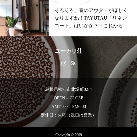
いね本日も18時まで明日は11時よ
そろそろ、春のアウターがほしく
り♪♪♪皆様のご来店をお待ちしてお
なりますね！TAYUTAU「リネン
ります・——–＊———-＊———–
コート」はいかが？・これからの
＊——#ユーカリ荘#yukarisou#島根
季節に丁度よく大活躍間違いなし
#松江#古民家#セレクトショップ#
♡バックスタイルのベルトがポイ
ライフスタイルショップ#雑貨#雑
ントの「ロングコート」・ゆった
貨屋#アパレル#服#新作#new#秋物
ユーカリ荘
りしていますが、落ち感があるの
#タートル#カットソー#コーデ#秋
ですっきりみえますよスタッフも
コーデ#島根旅#島根旅行#旅#松江
すらり見えるとお気に入りのアイ
旅行#観光
テム♪です・カラー/カーキ、グレ
ー、ブラックの3色です・・一緒に
島根県松江市北堀町82-4
合わせたのは定番「ワイドストレ
OPEN – CLOSE
ートパンツ」・程よいゆるいシル
AM11:00 – PM6:00
エットが魅力のパンツウエストも
定休日：火曜（祝日は営業）
ゴム+紐で調整できるのでストレ
スフリーです履き心地が良いので
お色違いをリピートしてくださる
Copyright © 2009