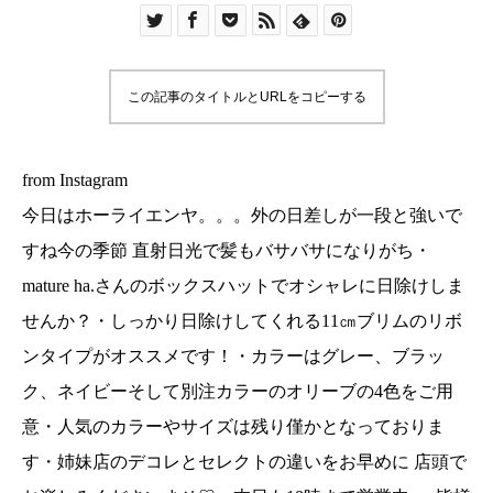
ャレに日除けしませんか？・しっかり日除けして
くれる11㎝ブリムのリボンタイプがオススメで
す！・カラーはグレー、ブラック、ネイビーそし
この記事のタイトルとURLをコピーする
て別注カラーのオリーブの4色をご用意・人気のカ
ラーやサイズは残り僅かとなっております・姉妹
店のデコレとセレクトの違いをお早めに 店頭でお
from Instagram
楽しみくださいませ♡・本日も18時まで営業中♪♪♪
今日はホーライエンヤ。。。外の日差しが一段と強いで
皆様のご来店をお待ちしております・
すね今の季節 直射日光で髪もバサバサになりがち・
…………………………………………#ユーカリ荘
mature ha.さんのボックスハットでオシャレに日除けしま
#yukarisou#島根#松江#山陰#古民家#セレクトシ
せんか？・しっかり日除けしてくれる11㎝ブリムのリボ
ョップ#ライフスタイルショップ#雑貨#雑貨屋#ア
パレル#夏#matureha#帽子#ボックスハット#ハッ
ンタイプがオススメです！・カラーはグレー、ブラッ
ト#リボン#101#島根旅#島根旅行#旅#旅行
ク、ネイビーそして別注カラーのオリーブの4色をご用
@decolle_apparel @decolle_matsue
意・人気のカラーやサイズは残り僅かとなっておりま
す・姉妹店のデコレとセレクトの違いをお早めに 店頭で