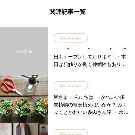
関連記事一覧
INSTAGRAM
——–＊———-＊———–＊——本
日もオープンしております！・本
日は肌触りが良く伸縮性もあり着
心地抜群・色違いでもっておきた
いタートルカットソーのご紹介・
INSTAGRAM
裾がラウンドカットになっている
ところがポイント！！・colorは差
皆さま こんにちは ・ かわいい多
し色で使いたいmustard/brown定番
肉植物の寄せ植えはいかが？ ぷく
カラーのnavy/greyの4色です・ご紹
ぷくとかわいい多肉さん達 ・ 水や
介した商品以外にも多数は羽織り
りも回数
ものをご用意しております！・ぜ
ひ店頭でチェックしてみてくださ
INSTAGRAM