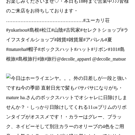
お楽しみくださいませ♡・本日も18時まで営業中♪♪♪皆様
のご来店をお待ちしております・
…………………………………………#ユーカリ荘
#yukarisou#島根#松江#山陰#古民家#セレクトショップ#ラ
イフスタイルショップ#雑貨#雑貨屋#アパレル#夏
#matureha#帽子#ボックスハット#ハット#リボン#101#島
根旅#島根旅行#旅#旅行@decolle_apparel @decolle_matsue