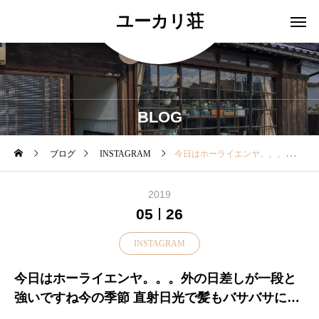
ユーカリ荘
BLOG
ブログ
INSTAGRAM
今日はホーライエンヤ。。。外の日差しが一段と強いですね今の季節 直射日光で髪もバサバサになりがち・mature ha.さんのボックスハットでオシャレに日除けしませんか？・しっかり日除けしてくれる11㎝ブリムのリボンタイプがオススメです！・カラーはグレー、ブラック、ネイビーそして別注カラーのオリーブの4色をご用意・人気のカラーやサイズは残り僅かとなっております・姉妹店のデコレとセレクトの違いをお早めに 店頭でお楽しみくださいませ♡・本日も18時まで営業中♪♪♪皆様のご来店をお待ちしております・…………………………………………#ユーカリ荘#yukarisou#島根#松江#山陰#古民家#セレクトショップ#ライフスタイルショップ#雑貨#雑貨屋#アパレル#夏#matureha#帽子#ボックスハット#ハット#リボン#101#島根旅#島根旅行#旅#旅行@decolle_apparel @decolle_matsue
2019
05
26
INSTAGRAM
今日はホーライエンヤ。。。外の日差しが一段と
強いですね今の季節 直射日光で髪もバサバサにな
りがち・mature ha.さんのボックスハットでオシ