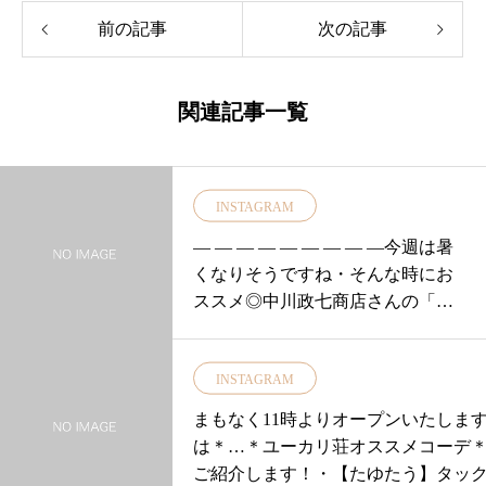
前の記事
次の記事
関連記事一覧
INSTAGRAM
— — — — — — — — —今週は暑
くなりそうですね・そんな時にお
ススメ◎中川政七商店さんの「ひ
んやりアームカバー」をご紹介い
たします・・靴下の生産地として
INSTAGRAM
知られる奈良県の靴下屋さんと作
った夏に心地よいひんやりとした
まもなく11時よりオープンいたしま
肌触りのアーカバー。。。・接触
は＊…＊ユーカリ荘オススメコーデ
冷感糸を使用し着用時にひんやり
ご紹介します！・【たゆたう】タッ