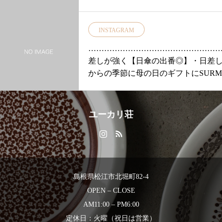
とした感覚が得られます薄手でや
ト…当店オリジナルブランドのスカ
わらかなアームカバーは心地よく
色チェック柄が入荷しました・タッ
暑い日差しから肌を守りますUVカ
INSTAGRAM
よく広がりすぎないところがポイン
ット率 約73%長さ 約54㎝・上下で
にこちらのチェック生地は夜吊るし
…………………………………………
締め付け具合が違う両用タイプな
朝にはシワが目立たなくなるので旅
差しが強く【日傘の出番◎】・日差
のでお好みに合わせて使用できま
ススメです・トンプキンスパイラル
からの季節に母の日のギフトにSURM
す・本日も 18時まで皆様のご来店
ト(TINAandSUSIE)…ウール混で軽
ール)の日傘がおススメです・日傘を
をお待ちしております・— — —
たかなジャケットcolorは合わせやすいg
が5〜10度程度も違うといわれてい
— — — — — —#島根#山陰#松江#
navyの2色・・シューズ(Loint'sロイ
に入りの1本をみつけてください！・・
北堀#ユーカリ荘#yukarisou#ライフ
ユーカリ荘
時間歩いてもつかれにくいシューズ
傘は生涯大切にしていただけるよう
スタイルショップ#セレクトショッ
ンタイプで脱ぎ履きが楽です是非一
「熟練した職人さんたち」の手で一
プ#雑貨#雑貨屋#中川政七商店#ア
してみてください！・・本日ご紹介
れています・持ち手分と留め具。。
ームカバー#UVケア#ひんやり#ギ
以外にも冬物商品がぞくぞく入荷し
天然の竹を使用するなど細部にまで
フト#プレゼント#島根旅#島根旅行
す・今週金曜日からぐっと冷える予
ています・竹の持ち手は輪っかにな
#旅#お出掛け#ドライブ
島根県松江市北堀町82-4
寒くなるその前に、ぜひ店頭でチェ
せば両手が使えてとても便利！です
OPEN – CLOSE
みてくださいね♡・
トラッピング、ご発送も承っておりま
…………………………………………
AM11:00 – PM6:00
より皆様のご来店をお待ちしており
#ユーカリ荘#島根#松江#山陰#古民家
定休日：火曜（祝日は営業）
11:00〜18:000852337448・