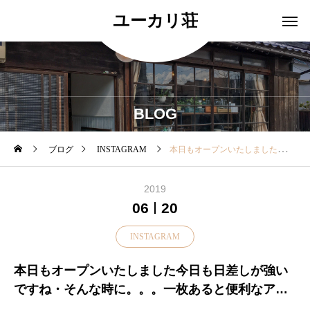
ユーカリ荘
BLOG
ブログ
INSTAGRAM
本日もオープンいたしました今日も日差しが強いですね・そんな時に。。。一枚あると便利なアームカバーはいかが？・一組カバンにしのばせておくと強い日差し時にも冷房の冷え対策としてもお使いいただけます・・ぜひ店頭でお試しください♡本日も18時まで営業中♪・・— — — — — — — — —#島根#山陰#松江#北堀#ユーカリ荘#yukarisou#ライフスタイルショップ#セレクトショップ#雑貨#雑貨屋#中川政七商店#アームカバー#UVケア#ギフト#プレゼント#島根旅#島根旅行#旅#お出掛け#ドライブ
2019
06
20
INSTAGRAM
本日もオープンいたしました今日も日差しが強い
ですね・そんな時に。。。一枚あると便利なアー
ムカバーはいかが？・一組カバンにしのばせてお