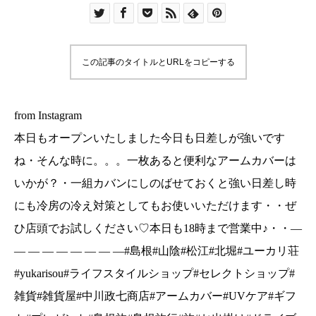
くと強い日差し時にも冷房の冷え対策としてもお
使いいただけます・・ぜひ店頭でお試しください
♡本日も18時まで営業中♪・・— — — — — — —
この記事のタイトルとURLをコピーする
— —#島根#山陰#松江#北堀#ユーカリ荘
#yukarisou#ライフスタイルショップ#セレクトシ
ョップ#雑貨#雑貨屋#中川政七商店#アームカバー
from Instagram
#UVケア#ギフト#プレゼント#島根旅#島根旅行#
本日もオープンいたしました今日も日差しが強いです
旅#お出掛け#ドライブ
ね・そんな時に。。。一枚あると便利なアームカバーは
いかが？・一組カバンにしのばせておくと強い日差し時
にも冷房の冷え対策としてもお使いいただけます・・ぜ
ひ店頭でお試しください♡本日も18時まで営業中♪・・—
— — — — — — — —#島根#山陰#松江#北堀#ユーカリ荘
#yukarisou#ライフスタイルショップ#セレクトショップ#
雑貨#雑貨屋#中川政七商店#アームカバー#UVケア#ギフ