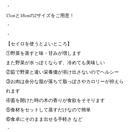
・
15㎝と18㎝の2サイズをご用意！
・
・
【セイロを使うとよいところ】
①野菜を蒸すと味・甘みが増します
また野菜が水っぽくならず、冷めても美味しい
②茹で野菜と違い栄養価が溶け出さないのでヘルシー
③お肉は余分な脂が落ちて脂っぽさやカロリーが抑えら
れます
④蓋を開けた時の木の香りが食欲をそそります
⑤食材をセットして蒸すだけなので簡単
⑥食卓にそのまま出せる手軽さ など
・