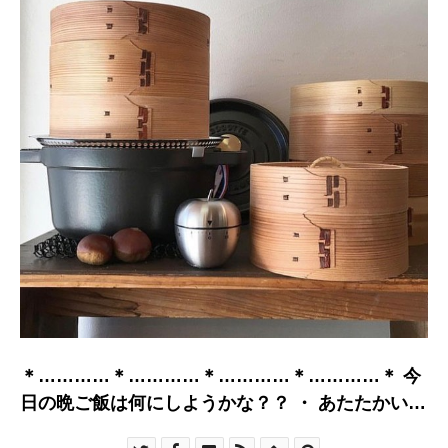
＊…………＊…………＊…………＊…………＊ 今
日の晩ご飯は何にしようかな？？ ・ あたたかい食
卓に必需品