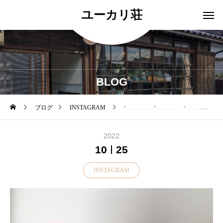
ユーカリ荘
BLOG
ブログ
INSTAGRAM
＊…………＊…………＊…………＊…………＊ 今日の晩ご飯は何にしようかな？？ ・ あたたかい食卓に必需品
2022
10
25
INSTAGRAM