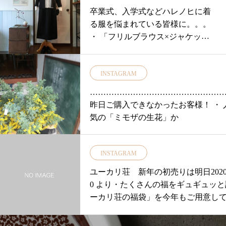
卒業式、入学式などハレノヒに着
る服を悩まれている皆様に。。。
・ 「フリルブラウス×ジャケット×
スカート
INSTAGRAM
…………………………………………
昨日ご購入できなかったお客様！ ・ 
気の「ミモザの生花」か
INSTAGRAM
ユーカリ荘 新年の初売りは明日2020.1.3 
0 より・たくさんの福をギュギュッ
ーカリ荘の福袋」を今年もご用意し
ます♡・昨年はオープン前から行列
間に完売した人気の福袋です！！・